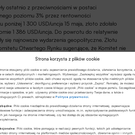
ły ostatnio z przeciwnościami w postaci
cznego poziomu 3% przez rentowności
ku poniżej 1 300 USD/uncja 15 maja, złoto zdołało
omie 1 386 USD/uncja. Do powrotu do relatywnie
 się najnowsze wydarzenia geopolityczne. Złotu
omitetu Otwartego Rynku sugerujące, że Komitet nie
procentowych pomimo możliwości wzrostu inflacji.
Strona korzysta z plików cookie
tronie stosujemy pliki cookie w celu zapewnienie prawidłowego działania, ułatwienia korzystania, 
e w celach statystycznych i marketingowych. Wybierając „Zaakceptuj wszystkie” wyrażasz zgodę n
owanie wszystkich plików cookie. Jeśli chcesz wyrazić zgodę na stosowanie tylko niektórych plików
ie, wybierz „Ustawienia”, skonfiguruj preferencje i wybierz przycisk „Zapisz”. Pamiętaj, że możesz
nić swoje ustawienia w każdym czasie klikając przycisk „Pliki cookie” w stopce portalu. Szczegółow
rmacje o sposobie, w jaki używamy plików cookie oraz przetwarzamy Twoje dane, a także o
 prognozy dla cen, fundusze hedgingowe, które zwykle
ysługujących Ci prawach, odnajdziesz w
Polityce prywatności
.
 inwestorzy długoterminowi, zaczęły ograniczać
ezbędne:
Pliki cookie niezbędne do prawidłowego działania strony internetowej, zapewniające
u dziesięciomiesięcznego minimum, tj. 31 000 lotów,
stawowe funkcje i zabezpieczenia strony umożliwiające, m.in. wykorzystywanie podstawowych funk
ch jak nawigacja na stronie internetowej, czy tez dostęp do jej obszarów wymagających
mie 105 000 lotów. Tymczasem inwestorzy
rzytelnienia.
zy notowanych na giełdzie, wykazali się znaczną
kcjonalne:
Pliki cookie, które pomagają w realizacji pewnych funkcji, takich jak udostępnianie
rtości strony internetowej na platformach mediów społecznościowych, zbieranie opinii i innych