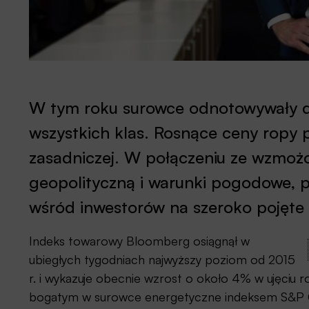
W tym roku surowce odnotowywały do
wszystkich klas. Rosnące ceny ropy po
zasadniczej. W połączeniu ze wzmoż
geopolityczną i warunki pogodowe, p
wśród inwestorów na szeroko pojęte 
Indeks towarowy Bloomberg osiągnął w
ubiegłych tygodniach najwyższy poziom od 2015
r. i wykazuje obecnie wzrost o około 4% w ujęciu ro
bogatym w surowce energetyczne indeksem S&P G