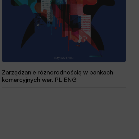
Zarządzanie różnorodnością w bankach
Przewodnik dobrych praktyk 2025
komercyjnych wer. PL ENG