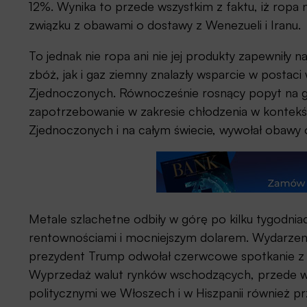
12%. Wynika to przede wszystkim z faktu, iż ropa
związku z obawami o dostawy z Wenezueli i Iranu.
To jednak nie ropa ani nie jej produkty zapewniły 
zbóż, jak i gaz ziemny znalazły wsparcie w postac
Zjednoczonych. Równocześnie rosnący popyt na ga
zapotrzebowanie w zakresie chłodzenia w kontekśc
Zjednoczonych i na całym świecie, wywołał obawy 
Metale szlachetne odbiły w górę po kilku tygod
rentownościami i mocniejszym dolarem. Wydarzeni
prezydent Trump odwołał czerwcowe spotkanie z
Wyprzedaż walut rynków wschodzących, przede wsz
politycznymi we Włoszech i w Hiszpanii również prz