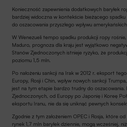
Konieczność zapewnienia dodatkowych baryłek ropy
bardziej widoczna w kontekście bieżącego spadku
do oszacowania przyszłego wpływu amerykańskich s
W Wenezueli tempo spadku produkcji ropy rośnie,
Maduro, prognoza dla kraju jest wyjątkowo negat
Stanów Zjednoczonych istnieje ryzyko, że produkc
poziomu 1,5 mln.
Po nałożeniu sankcji na Irak w 2012 r. eksport teg
Europy, Rosji i Chin, wpływ nowych sankcji Trum
jest na tym etapie bardzo trudny do oszacowania. 
Zjednoczonych, od Europy po Japonię i Koreę Połu
eksportu Iranu, nie da się uniknąć pewnych konsek
Zgodnie z tym założeniem OPEC i Rosja, które od
rynek 1,7 mln baryłek dziennie, mogą wcześniej, niż