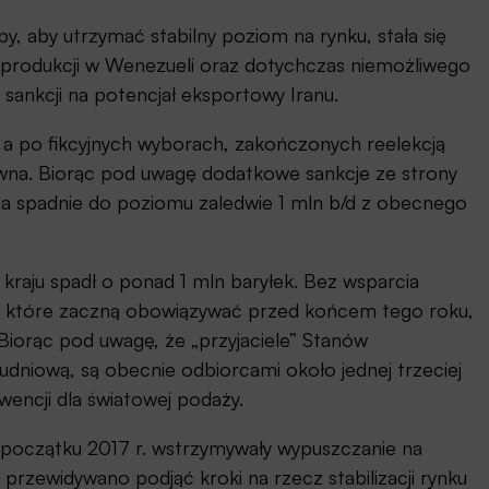
, aby utrzymać stabilny poziom na rynku, stała się
 produkcji w Wenezueli oraz dotychczas niemożliwego
ankcji na potencjał eksportowy Iranu.
 a po fikcyjnych wyborach, zakończonych reelekcją
ywna. Biorąc pod uwagę dodatkowe sankcje ze strony
ja spadnie do poziomu zaledwie 1 mln b/d z obecnego
o kraju spadł o ponad 1 mln baryłek. Bez wsparcia
pa, które zaczną obowiązywać przed końcem tego roku,
Biorąc pod uwagę, że „przyjaciele” Stanów
dniową, są obecnie odbiorcami około jednej trzeciej
wencji dla światowej podaży.
 początku 2017 r. wstrzymywały wypuszczanie na
 przewidywano podjąć kroki na rzecz stabilizacji rynku