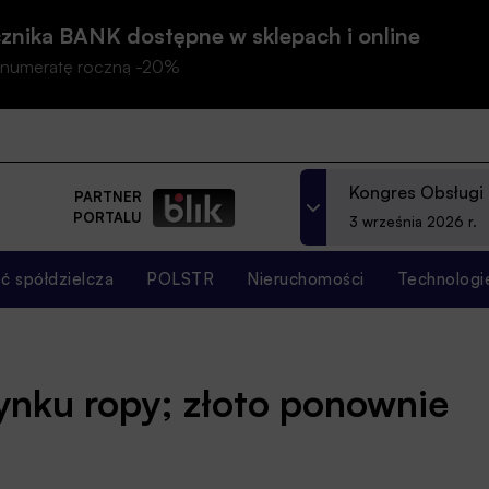
znika BANK dostępne w sklepach i online
prenumeratę roczną -20%
Kongres Obsługi
PARTNER
PORTALU
3 września 2026 r.
 spółdzielcza
POLSTR
Nieruchomości
Technologi
ynku ropy; złoto ponownie