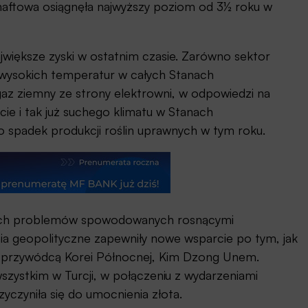
 naftowa osiągnęła najwyższy poziom od 3½ roku w
największe zyski w ostatnim czasie. Zarówno sektor
i wysokich temperatur w całych Stanach
z ziemny ze strony elektrowni, w odpowiedzi na
ie i tak już suchego klimatu w Stanach
o spadek produkcji roślin uprawnych w tym roku.
niach problemów spowodowanych rosnącymi
a geopolityczne zapewniły nowe wsparcie po tym, jak
 przywódcą Korei Północnej, Kim Dzong Unem.
ystkim w Turcji, w połączeniu z wydarzeniami
yczyniła się do umocnienia złota.