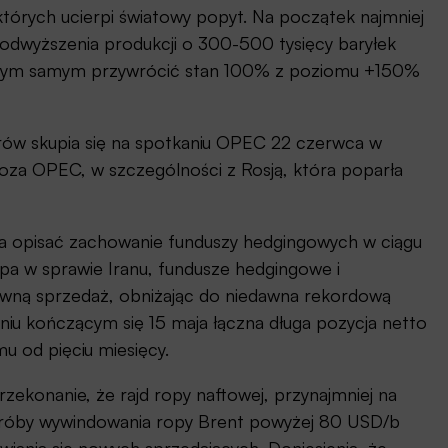
tórych ucierpi światowy popyt. Na początek najmniej
odwyższenia produkcji o 300-500 tysięcy baryłek
a tym samym przywrócić stan 100% z poziomu +150%
ów skupia się na spotkaniu OPEC 22 czerwca w
spoza OPEC, w szczególności z Rosją, która poparła
na opisać zachowanie funduszy hedgingowych w ciągu
mpa w sprawie Iranu, fundusze hedgingowe i
tywną sprzedaż, obniżając do niedawna rekordową
niu kończącym się 15 maja łączna długa pozycja netto
u od pięciu miesięcy.
ekonanie, że rajd ropy naftowej, przynajmniej na
e próby wywindowania ropy Brent powyżej 80 USD/b