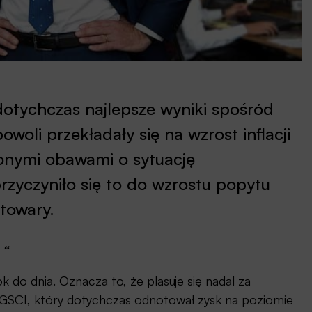
tychczas najlepsze wyniki spośród
woli przekładały się na wzrost inflacji
onymi obawami o sytuację
rzyczyniło się to do wzrostu popytu
towary.
“
k do dnia. Oznacza to, że plasuje się nadal za
SCI, który dotychczas odnotował zysk na poziomie