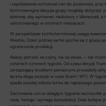
i zapobieżenia wzrostowi cen do poziomów, przy k
kontrowersyjna decyzja grupy mogłaby dotyczyć p
dziennie, aby wyrównać niedobory z Wenezueli, 
odnotowanego w ostatnich miesiącach.
W perspektywie krótkoterminowej uwaga inwestor
Wiedniu. Dzień później kartel spotka się z grupą 
ograniczenia produkcji.
Należy patrzeć na czyny, nie na słowa – tak moż
ostatnich czterech tygodni. Od czasu decyzji Tru
zarządzający środkami pieniężnymi prowadziły ak
łączną długą pozycję w ropie Brent i WTI. W tygod
spadła poniżej miliona lotów do najniższego poziom
Zachowanie cen w ubiegłym tygodniu wzmocniło prz
razie, hamuje i wymaga konsolidacji. Dwie kolejn