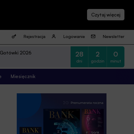
Rejestracja
Logowanie
Newsletter
 Gotówki 2026
28
2
0
dni
godzin
minut
e
Miesięcznik