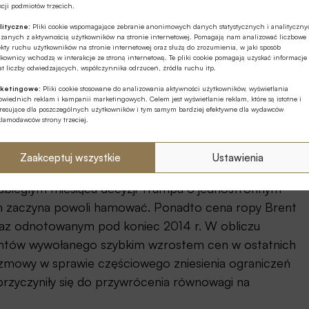
cji podmiotów trzecich.
lityczne:
Pliki cookie wspomagające zebranie anonimowych danych statystycznych i analityczn
 pozycję na poziomie bliskim pięcioletniego maksimum.
ązanych z aktywnością użytkowników na stronie internetowej. Pomagają nam analizować liczbowe
kty ruchu użytkowników na stronie internetowej oraz służą do zrozumienia, w jaki sposób
muszą reagować na krótkoterminowe zmiany cen,
kownicy wchodzą w interakcje ze stroną internetową. Te pliki cookie pomagają uzyskać informacje
 motorem wzrostu dla złota po tym, jak prognoza
t liczby odwiedzających, współczynnika odrzuceń, źródła ruchu itp.
kupujących do powrotu.
ketingowe:
Pliki cookie stosowane do analizowania aktywności użytkowników, wyświetlania
wiednich reklam i kampanii marketingowych. Celem jest wyświetlanie reklam, które są istotne i
eresujące dla poszczególnych użytkowników i tym samym bardziej efektywne dla wydawców
kaniu wsparcia na istotnym poziomie 1 286 USD/uncja.
klamodawców strony trzeciej.
sze, zamknięcie tygodnia powyżej poziomu
a średnia krocząca umożliwi dodatkowe zyski.
Zaakceptuj wszystkie
Ustawienia
 ubiegłym miesiącu decyzji Trumpa o jednostronnym
em zaczyna powoli hamować. Ponadto cena ropy Brent
 raz odnotowanym pod koniec 2014 r. W obliczu
entów wywołanego szybkim wzrostem cen w ostatnich
rozmowy w sprawie częściowego zniesienia ograniczeń
rzyczyniły się do przywrócenia równowagi na