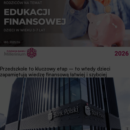
Przedszkole to kluczowy etap – to wtedy dzieci
zapamiętują wiedzę finansową łatwiej i szybciej