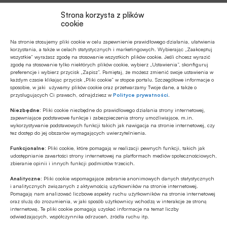
Strona korzysta z plików
cookie
Na stronie stosujemy pliki cookie w celu zapewnienie prawidłowego działania, ułatwienia
korzystania, a także w celach statystycznych i marketingowych. Wybierając „Zaakceptuj
wszystkie” wyrażasz zgodę na stosowanie wszystkich plików cookie. Jeśli chcesz wyrazić
zgodę na stosowanie tylko niektórych plików cookie, wybierz „Ustawienia”, skonfiguruj
Czytaj artykuł
preferencje i wybierz przycisk „Zapisz”. Pamiętaj, że możesz zmienić swoje ustawienia w
każdym czasie klikając przycisk „Pliki cookie” w stopce portalu. Szczegółowe informacje o
sposobie, w jaki używamy plików cookie oraz przetwarzamy Twoje dane, a także o
przysługujących Ci prawach, odnajdziesz w
Polityce prywatności
.
Niezbędne:
Pliki cookie niezbędne do prawidłowego działania strony internetowej,
zapewniające podstawowe funkcje i zabezpieczenia strony umożliwiające, m.in.
wykorzystywanie podstawowych funkcji takich jak nawigacja na stronie internetowej, czy
tez dostęp do jej obszarów wymagających uwierzytelnienia.
Funkcjonalne:
Pliki cookie, które pomagają w realizacji pewnych funkcji, takich jak
udostępnianie zawartości strony internetowej na platformach mediów społecznościowych,
zbieranie opinii i innych funkcji podmiotów trzecich.
Analityczne:
Pliki cookie wspomagające zebranie anonimowych danych statystycznych
i analitycznych związanych z aktywnością użytkowników na stronie internetowej.
Pomagają nam analizować liczbowe aspekty ruchu użytkowników na stronie internetowej
oraz służą do zrozumienia, w jaki sposób użytkownicy wchodzą w interakcje ze stroną
internetową. Te pliki cookie pomagają uzyskać informacje na temat liczby
odwiedzających, współczynnika odrzuceń, źródła ruchu itp.