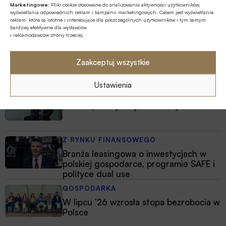
Marketingowe:
Pliki cookie stosowane do analizowania aktywności użytkowników,
wyświetlania odpowiednich reklam i kampanii marketingowych. Celem jest wyświetlanie
Najnowsze
reklam, które są istotne i interesujące dla poszczególnych użytkowników i tym samym
bardziej efektywne dla wydawców
i reklamodawców strony trzeciej.
EDUKACJA FINANSOWA
Przedszkole to kluczowy etap – to
Zaakceptuj wszystkie
wtedy dzieci zapamiętują wiedzę
finansową łatwiej i szybciej
Ustawienia
MULTIMEDIA
Jakie są zalety fazy Discovery?
Z RYNKU FINANSOWEGO
Branża leasingowa o inwestycjach w
polskiej gospodarce, programie SAFE i
polityce dual use
GOSPODARKA
W lipcu ’26 wzrosła stopa bezrobocia w
Polsce