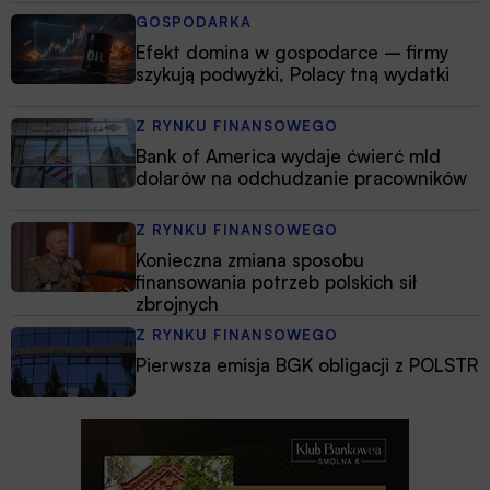
GOSPODARKA
Efekt domina w gospodarce – firmy
szykują podwyżki, Polacy tną wydatki
Z RYNKU FINANSOWEGO
Bank of America wydaje ćwierć mld
dolarów na odchudzanie pracowników
Z RYNKU FINANSOWEGO
Konieczna zmiana sposobu
finansowania potrzeb polskich sił
zbrojnych
Z RYNKU FINANSOWEGO
Pierwsza emisja BGK obligacji z POLSTR