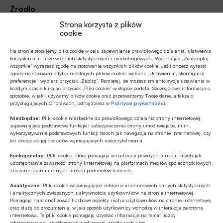
Źródło
Strona korzysta z plików
cookie
Na stronie stosujemy pliki cookie w celu zapewnienie prawidłowego działania, ułatwienia
korzystania, a także w celach statystycznych i marketingowych. Wybierając „Zaakceptuj
Polecamy
wszystkie” wyrażasz zgodę na stosowanie wszystkich plików cookie. Jeśli chcesz wyrazić
zgodę na stosowanie tylko niektórych plików cookie, wybierz „Ustawienia”, skonfiguruj
preferencje i wybierz przycisk „Zapisz”. Pamiętaj, że możesz zmienić swoje ustawienia w
Z RYNKU FINANSOWEGO
każdym czasie klikając przycisk „Pliki cookie” w stopce portalu. Szczegółowe informacje o
sposobie, w jaki używamy plików cookie oraz przetwarzamy Twoje dane, a także o
Konieczna zmiana sposobu
przysługujących Ci prawach, odnajdziesz w
Polityce prywatności
.
finansowania potrzeb polskich sił
zbrojnych
Niezbędne:
Pliki cookie niezbędne do prawidłowego działania strony internetowej,
zapewniające podstawowe funkcje i zabezpieczenia strony umożliwiające, m.in.
wykorzystywanie podstawowych funkcji takich jak nawigacja na stronie internetowej, czy
Z RYNKU FINANSOWEGO
tez dostęp do jej obszarów wymagających uwierzytelnienia.
Pierwsza emisja BGK obligacji z POLSTR
Funkcjonalne:
Pliki cookie, które pomagają w realizacji pewnych funkcji, takich jak
udostępnianie zawartości strony internetowej na platformach mediów społecznościowych,
zbieranie opinii i innych funkcji podmiotów trzecich.
Z RYNKU FINANSOWEGO
Analityczne:
Pliki cookie wspomagające zebranie anonimowych danych statystycznych
i analitycznych związanych z aktywnością użytkowników na stronie internetowej.
Edukacja finansowa: nowe inicjatywy KE
Pomagają nam analizować liczbowe aspekty ruchu użytkowników na stronie internetowej
w ramach strategii unijnej
oraz służą do zrozumienia, w jaki sposób użytkownicy wchodzą w interakcje ze stroną
internetową. Te pliki cookie pomagają uzyskać informacje na temat liczby
odwiedzających, współczynnika odrzuceń, źródła ruchu itp.