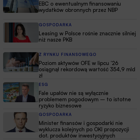
EBC o ewentualnym finansowaniu
wydatków obronnych przez NBP
GOSPODARKA
Leasing w Polsce rośnie znacznie silniej
niż nasze PKB
Z RYNKU FINANSOWEGO
Poziom aktywów OFE w lipcu ’26
osiągnął rekordową wartość 354,9 mld
zł
ESG
Fale upałów nie są wyłącznie
problemem pogodowym – to istotne
ryzyko biznesowe
GOSPODARKA
Minister finansów i gospodarki nie
wyklucza kolejnych po OKI propozycji
dot. produktów inwestycyjnych