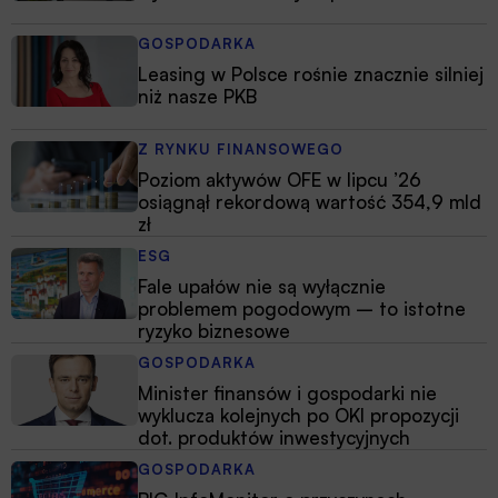
GOSPODARKA
Leasing w Polsce rośnie znacznie silniej
niż nasze PKB
Z RYNKU FINANSOWEGO
Poziom aktywów OFE w lipcu ’26
osiągnął rekordową wartość 354,9 mld
zł
ESG
Fale upałów nie są wyłącznie
problemem pogodowym – to istotne
ryzyko biznesowe
GOSPODARKA
Minister finansów i gospodarki nie
wyklucza kolejnych po OKI propozycji
dot. produktów inwestycyjnych
GOSPODARKA