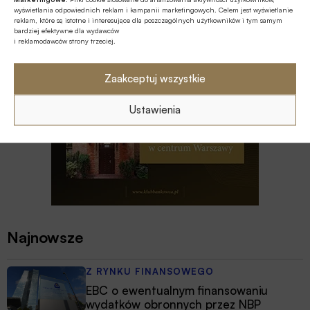
wyświetlania odpowiednich reklam i kampanii marketingowych. Celem jest wyświetlanie
roku
reklam, które są istotne i interesujące dla poszczególnych użytkowników i tym samym
bardziej efektywne dla wydawców
i reklamodawców strony trzeciej.
Zaakceptuj wszystkie
Ustawienia
Najnowsze
Z RYNKU FINANSOWEGO
EBC o ewentualnym finansowaniu
wydatków obronnych przez NBP