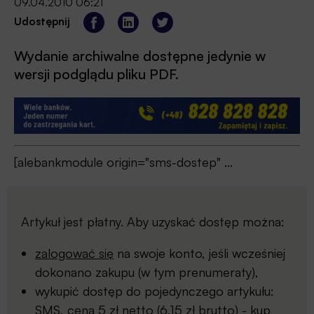
09.04.2010 06:21
Udostępnij
Wydanie archiwalne dostępne jedynie w
wersji podglądu pliku PDF.
[alebankmodule origin="sms-dostep" ...
Artykuł jest płatny. Aby uzyskać dostęp można:
zalogować się
na swoje konto, jeśli wcześniej
dokonano zakupu (w tym prenumeraty),
wykupić dostęp do pojedynczego artykułu:
SMS, cena 5 zł netto (6,15 zł brutto) -
kup