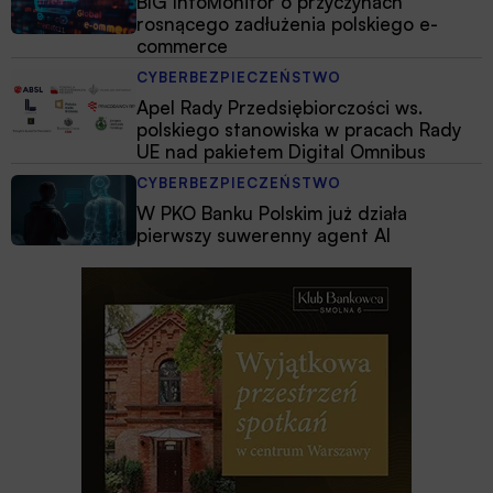
BIG InfoMonitor o przyczynach
rosnącego zadłużenia polskiego e-
commerce
CYBERBEZPIECZEŃSTWO
Apel Rady Przedsiębiorczości ws.
polskiego stanowiska w pracach Rady
UE nad pakietem Digital Omnibus
CYBERBEZPIECZEŃSTWO
W PKO Banku Polskim już działa
pierwszy suwerenny agent AI