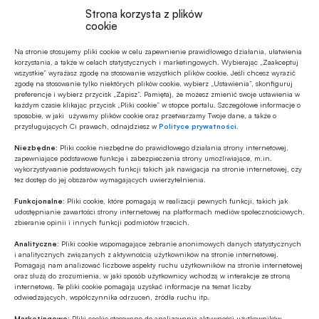
Strona korzysta z plików
cookie
Na stronie stosujemy pliki cookie w celu zapewnienie prawidłowego działania, ułatwienia
Polecamy
korzystania, a także w celach statystycznych i marketingowych. Wybierając „Zaakceptuj
wszystkie” wyrażasz zgodę na stosowanie wszystkich plików cookie. Jeśli chcesz wyrazić
zgodę na stosowanie tylko niektórych plików cookie, wybierz „Ustawienia”, skonfiguruj
Z RYNKU FINANSOWEGO
preferencje i wybierz przycisk „Zapisz”. Pamiętaj, że możesz zmienić swoje ustawienia w
każdym czasie klikając przycisk „Pliki cookie” w stopce portalu. Szczegółowe informacje o
Konieczna zmiana sposobu
sposobie, w jaki używamy plików cookie oraz przetwarzamy Twoje dane, a także o
finansowania potrzeb polskich sił
przysługujących Ci prawach, odnajdziesz w
Polityce prywatności
.
zbrojnych
Niezbędne:
Pliki cookie niezbędne do prawidłowego działania strony internetowej,
zapewniające podstawowe funkcje i zabezpieczenia strony umożliwiające, m.in.
Z RYNKU FINANSOWEGO
wykorzystywanie podstawowych funkcji takich jak nawigacja na stronie internetowej, czy
tez dostęp do jej obszarów wymagających uwierzytelnienia.
Pierwsza emisja BGK obligacji z POLSTR
Funkcjonalne:
Pliki cookie, które pomagają w realizacji pewnych funkcji, takich jak
udostępnianie zawartości strony internetowej na platformach mediów społecznościowych,
zbieranie opinii i innych funkcji podmiotów trzecich.
Z RYNKU FINANSOWEGO
Analityczne:
Pliki cookie wspomagające zebranie anonimowych danych statystycznych
Edukacja finansowa: nowe inicjatywy KE
i analitycznych związanych z aktywnością użytkowników na stronie internetowej.
w ramach strategii unijnej
Pomagają nam analizować liczbowe aspekty ruchu użytkowników na stronie internetowej
oraz służą do zrozumienia, w jaki sposób użytkownicy wchodzą w interakcje ze stroną
internetową. Te pliki cookie pomagają uzyskać informacje na temat liczby
odwiedzających, współczynnika odrzuceń, źródła ruchu itp.
GOSPODARKA
Polska szóstą gospodarką UE w 2025
Marketingowe:
Pliki cookie stosowane do analizowania aktywności użytkowników,