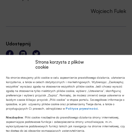
Wojciech Fułek
Udostępnij
Strona korzysta z plików
cookie
Na stronie stosujemy pliki cookie w celu zapewnienie prawidłowego działania, ułatwienia
korzystania, a także w celach statystycznych i marketingowych. Wybierając „Zaakceptuj
Tagi
wszystkie” wyrażasz zgodę na stosowanie wszystkich plików cookie. Jeśli chcesz wyrazić
zgodę na stosowanie tylko niektórych plików cookie, wybierz „Ustawienia”, skonfiguruj
preferencje i wybierz przycisk „Zapisz”. Pamiętaj, że możesz zmienić swoje ustawienia w
Blogi / Blogerzy
Wojciech Fułek
każdym czasie klikając przycisk „Pliki cookie” w stopce portalu. Szczegółowe informacje o
sposobie, w jaki używamy plików cookie oraz przetwarzamy Twoje dane, a także o
przysługujących Ci prawach, odnajdziesz w
Polityce prywatności
.
Niezbędne:
Pliki cookie niezbędne do prawidłowego działania strony internetowej,
Autor
zapewniające podstawowe funkcje i zabezpieczenia strony umożliwiające, m.in.
wykorzystywanie podstawowych funkcji takich jak nawigacja na stronie internetowej, czy
Wojciech Fułek
tez dostęp do jej obszarów wymagających uwierzytelnienia.