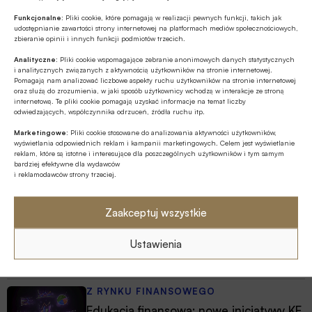
Funkcjonalne:
Pliki cookie, które pomagają w realizacji pewnych funkcji, takich jak
udostępnianie zawartości strony internetowej na platformach mediów społecznościowych,
zbieranie opinii i innych funkcji podmiotów trzecich.
Źródło
Analityczne:
Pliki cookie wspomagające zebranie anonimowych danych statystycznych
i analitycznych związanych z aktywnością użytkowników na stronie internetowej.
Pomagają nam analizować liczbowe aspekty ruchu użytkowników na stronie internetowej
oraz służą do zrozumienia, w jaki sposób użytkownicy wchodzą w interakcje ze stroną
internetową. Te pliki cookie pomagają uzyskać informacje na temat liczby
odwiedzających, współczynnika odrzuceń, źródła ruchu itp.
Polecamy
Marketingowe:
Pliki cookie stosowane do analizowania aktywności użytkowników,
wyświetlania odpowiednich reklam i kampanii marketingowych. Celem jest wyświetlanie
reklam, które są istotne i interesujące dla poszczególnych użytkowników i tym samym
Z RYNKU FINANSOWEGO
bardziej efektywne dla wydawców
i reklamodawców strony trzeciej.
Konieczna zmiana sposobu
finansowania potrzeb polskich sił
zbrojnych
Zaakceptuj wszystkie
Z RYNKU FINANSOWEGO
Ustawienia
Pierwsza emisja BGK obligacji z POLSTR
Z RYNKU FINANSOWEGO
Edukacja finansowa: nowe inicjatywy KE