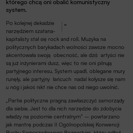
którego chcą oni obalić komunistyczny
system.
Po kolejnej dekadzie
“
narzędziem szatana-
kapitalisty stał się rock and roll. Muzyka na
politycznych barykadach wolności zawsze mocno
akcentowała swoją obecność, ale dziś artyści nie
są już inżynierami dusz, więc to nie oni pilnują
partyjnego interesu. System upadł, oblegane mury
runęły, ale partyjny łańcuch nadal kołysze się nam
u nóg i jakoś nikt nie chce nas od niego uwolnić.
„
Partie polityczne pragną zawłaszczyć samorządy
dla siebie. Jest to dla nich narzędzie do zdobycia
władzy na poziomie centralnym” – powtarzano
jak mantrę podczas II Ogólnopolskiej Konwencji
Ruchu Samorządowego Bezpartyjni, który odbył