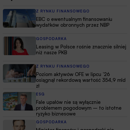
Z RYNKU FINANSOWEGO
EBC o ewentualnym finansowaniu
wydatków obronnych przez NBP
GOSPODARKA
Leasing w Polsce rośnie znacznie silniej
niż nasze PKB
Z RYNKU FINANSOWEGO
Poziom aktywów OFE w lipcu ’26
osiągnął rekordową wartość 354,9 mld
zł
ESG
Fale upałów nie są wyłącznie
problemem pogodowym – to istotne
ryzyko biznesowe
GOSPODARKA
Minister finansów i gospodarki nie