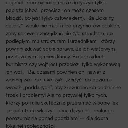
dogmat nieomylności może dotyczyć tylko
papieża (choć przecież i on może czasem
błądzić, bo jest tylko człowiekiem). I że „lokalny
cesarz” wcale nie musi mieć przymiotów boskich,
żeby sprawnie zarządzać nie tyle strachem, co
podległymi mu strukturami i urzędnikami, którzy
powinni zdawać sobie sprawę, że ich właściwym
przełożonym są mieszkańcy. Bo prezydent,
burmistrz czy wójt jest przecież tylko wykonawcą
ich woli. Ba, czasami powinien on nawet z
własnej woli się ukorzyć i „zniżyć” do poziomu
swoich „poddanych”, aby zrozumieć ich codzienne
troski i problemy! Ale to przywilej tylko tych,
którzy potrafią skutecznie przełamać w sobie lęk
przed utratą władzy i chcą dążyć do realnego
porozumienia ponad podziałami – dla dobra
lokalnej społeczności.