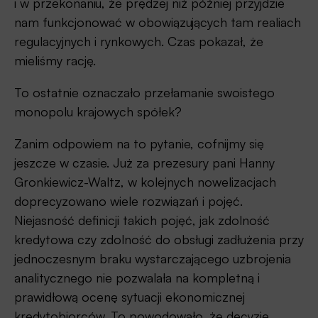
i w przekonaniu, że prędzej niż później przyjdzie
nam funkcjonować w obowiązujących tam realiach
regulacyjnych i rynkowych. Czas pokazał, że
mieliśmy rację.
To ostatnie oznaczało przełamanie swoistego
monopolu krajowych spółek?
Zanim odpowiem na to pytanie, cofnijmy się
jeszcze w czasie. Już za prezesury pani Hanny
Gronkiewicz-Waltz, w kolejnych nowelizacjach
doprecyzowano wiele rozwiązań i pojęć.
Niejasność definicji takich pojęć, jak zdolność
kredytowa czy zdolność do obsługi zadłużenia przy
jednoczesnym braku wystarczającego uzbrojenia
analitycznego nie pozwalała na kompletną i
prawidłową ocenę sytuacji ekonomicznej
kredytobiorców. To powodowało, że decyzje