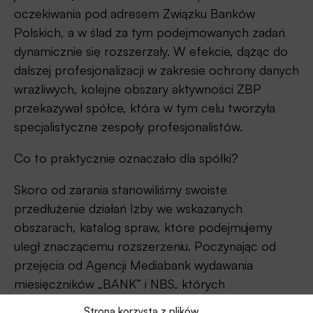
oczekiwania pod adresem Związku Banków
Polskich, a w ślad za tym podejmowanych zadań
dynamicznie się rozszerzały. W efekcie, dążąc do
dalszej profesjonalizacji w zakresie ochrony danych
wrażliwych, kolejne obszary aktywności ZBP
przekazywał spółce, która w tym celu tworzyła
specjalistyczne zespoły profesjonalistów.
Co to praktycznie oznaczało dla spółki?
Skoro od zarania stanowiliśmy swoiste
przedłużenie działań Izby we wskazanych
obszarach, katalog spraw, które podejmujemy
uległ znaczącemu rozszerzeniu. Poczynając od
przejęcia od Agencji Mediabank wydawania
miesięczników „BANK” i NBS, których
współtwórcą był ZBP, poprzez Centra Informacji
Strona korzysta z plików