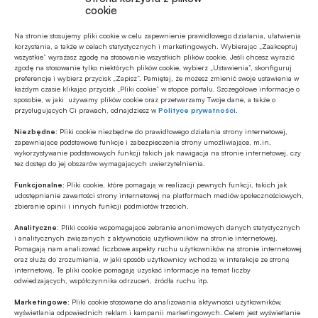
Gospodarczej stanowiące efektywne narzędzie
cookie
zarządzania przez banki ryzykiem, po najświeższy
Na stronie stosujemy pliki cookie w celu zapewnienie prawidłowego działania, ułatwienia
projekt, jakim jest Centrum Edukacji
korzystania, a także w celach statystycznych i marketingowych. Wybierając „Zaakceptuj
wszystkie” wyrażasz zgodę na stosowanie wszystkich plików cookie. Jeśli chcesz wyrazić
Marketingowej zajmujące się profesjonalną obsługą
zgodę na stosowanie tylko niektórych plików cookie, wybierz „Ustawienia”, skonfiguruj
preferencje i wybierz przycisk „Zapisz”. Pamiętaj, że możesz zmienić swoje ustawienia w
eventów. Po drodze pojawiały się kolejne
każdym czasie klikając przycisk „Pliki cookie” w stopce portalu. Szczegółowe informacje o
sposobie, w jaki używamy plików cookie oraz przetwarzamy Twoje dane, a także o
inicjatywy, że wymienię „Europejskiego Doradcę
przysługujących Ci prawach, odnajdziesz w
Polityce prywatności
.
Samorządowego”, który Pan dzisiaj reprezentuje.
Niezbędne:
Pliki cookie niezbędne do prawidłowego działania strony internetowej,
Pierwsza naczelna i twórczyni pomysłu pani
zapewniające podstawowe funkcje i zabezpieczenia strony umożliwiające, m.in.
wykorzystywanie podstawowych funkcji takich jak nawigacja na stronie internetowej, czy
Agnieszka Krawczyk w porę dostrzegła wyzwania,
tez dostęp do jej obszarów wymagających uwierzytelnienia.
jakie dla samorządów wszystkich szczebli stanowi
Funkcjonalne:
Pliki cookie, które pomagają w realizacji pewnych funkcji, takich jak
udostępnianie zawartości strony internetowej na platformach mediów społecznościowych,
ubieganie się o środki finansowe z funduszy
zbieranie opinii i innych funkcji podmiotów trzecich.
europejskich. Słowem, to życie podsuwa nam
Analityczne:
Pliki cookie wspomagające zebranie anonimowych danych statystycznych
nowe rozwiązania, my staramy się je odczytywać i
i analitycznych związanych z aktywnością użytkowników na stronie internetowej.
Pomagają nam analizować liczbowe aspekty ruchu użytkowników na stronie internetowej
reagować z wyprzedzeniem.
oraz służą do zrozumienia, w jaki sposób użytkownicy wchodzą w interakcje ze stroną
internetową. Te pliki cookie pomagają uzyskać informacje na temat liczby
odwiedzających, współczynnika odrzuceń, źródła ruchu itp.
Co z perspektywy czasu ocenia Pani jako
Marketingowe:
Pliki cookie stosowane do analizowania aktywności użytkowników,
niewykorzystany potencjał? Zapewne każde
wyświetlania odpowiednich reklam i kampanii marketingowych. Celem jest wyświetlanie