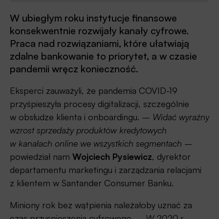
W ubiegłym roku instytucje finansowe
konsekwentnie rozwijały kanały cyfrowe.
Praca nad rozwiązaniami, które ułatwiają
zdalne bankowanie to priorytet, a w czasie
pandemii wręcz konieczność.
Eksperci zauważyli, że pandemia COVID-19
przyśpieszyła procesy digitalizacji, szczególnie
w obsłudze klienta i onboardingu. –
Widać wyraźny
wzrost sprzedaży produktów kredytowych
w kanałach online we wszystkich segmentach –
powiedział nam
Wojciech Pysiewicz
, dyrektor
departamentu marketingu i zarządzania relacjami
z klientem w Santander Consumer Banku.
Miniony rok bez wątpienia należałoby uznać za
czas przyspieszenia cyfrowego.
– W 2020 r.