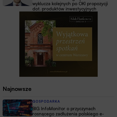
wyklucza kolejnych po OKI propozycji
dot. produktów inwestycyjnych
Najnowsze
GOSPODARKA
BIG InfoMonitor o przyczynach
rosnącego zadłużenia polskiego e-