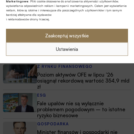
Marketingowe:
Pliki cookie stosowane do analizowania aktywności użytkowników,
wyświetlania odpowiednich reklam i kampanii marketingowych. Celem jest wyświetlanie
reklam, które są istotne i interesujące dla poszczególnych użytkowników i tym samym
bardziej efektywne dla wydawców
i reklamodawców strony trzeciej.
Polecamy
Zaakceptuj wszystkie
Z RYNKU FINANSOWEGO
Dla firm łagodniejsze warunki
Ustawienia
kredytowania, dla konsumentów niższe
marże
Z RYNKU FINANSOWEGO
Poziom aktywów OFE w lipcu ’26
osiągnął rekordową wartość 354,9 mld
zł
ESG
Fale upałów nie są wyłącznie
problemem pogodowym – to istotne
ryzyko biznesowe
GOSPODARKA
Minister finansów i gospodarki nie