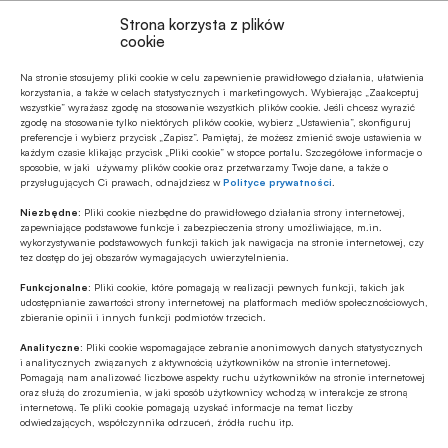
Strona korzysta z plików
Udostępnij
cookie
Na stronie stosujemy pliki cookie w celu zapewnienie prawidłowego działania, ułatwienia
korzystania, a także w celach statystycznych i marketingowych. Wybierając „Zaakceptuj
wszystkie” wyrażasz zgodę na stosowanie wszystkich plików cookie. Jeśli chcesz wyrazić
zgodę na stosowanie tylko niektórych plików cookie, wybierz „Ustawienia”, skonfiguruj
preferencje i wybierz przycisk „Zapisz”. Pamiętaj, że możesz zmienić swoje ustawienia w
każdym czasie klikając przycisk „Pliki cookie” w stopce portalu. Szczegółowe informacje o
Tagi
sposobie, w jaki używamy plików cookie oraz przetwarzamy Twoje dane, a także o
przysługujących Ci prawach, odnajdziesz w
Polityce prywatności
.
Miesięcznik Finansowy BANK
Piotr Zajdel
Niezbędne:
Pliki cookie niezbędne do prawidłowego działania strony internetowej,
zapewniające podstawowe funkcje i zabezpieczenia strony umożliwiające, m.in.
wykorzystywanie podstawowych funkcji takich jak nawigacja na stronie internetowej, czy
tez dostęp do jej obszarów wymagających uwierzytelnienia.
Funkcjonalne:
Pliki cookie, które pomagają w realizacji pewnych funkcji, takich jak
Autor
udostępnianie zawartości strony internetowej na platformach mediów społecznościowych,
Piotr Zajdel
zbieranie opinii i innych funkcji podmiotów trzecich.
Analityczne:
Pliki cookie wspomagające zebranie anonimowych danych statystycznych
i analitycznych związanych z aktywnością użytkowników na stronie internetowej.
Pomagają nam analizować liczbowe aspekty ruchu użytkowników na stronie internetowej
oraz służą do zrozumienia, w jaki sposób użytkownicy wchodzą w interakcje ze stroną
Źródło
internetową. Te pliki cookie pomagają uzyskać informacje na temat liczby
Miesięcznik Finansowy BANK
odwiedzających, współczynnika odrzuceń, źródła ruchu itp.