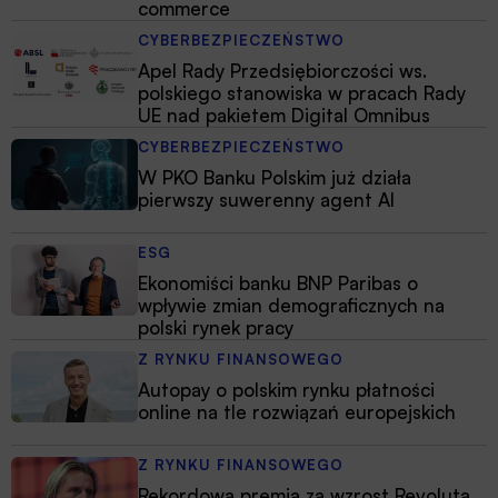
commerce
CYBERBEZPIECZEŃSTWO
Apel Rady Przedsiębiorczości ws.
polskiego stanowiska w pracach Rady
UE nad pakietem Digital Omnibus
CYBERBEZPIECZEŃSTWO
W PKO Banku Polskim już działa
pierwszy suwerenny agent AI
ESG
Ekonomiści banku BNP Paribas o
wpływie zmian demograficznych na
polski rynek pracy
Z RYNKU FINANSOWEGO
Autopay o polskim rynku płatności
online na tle rozwiązań europejskich
Z RYNKU FINANSOWEGO
Rekordowa premia za wzrost Revoluta