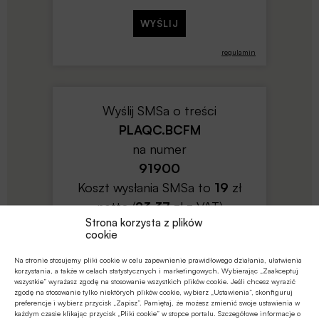
regulamin
Wyślij SMSa o treści
PLAQC.BCFM
na numer
91900
Koszt wysłania SMSa to
19
zł
netto (
23.37
zł z VAT)
Strona korzysta z plików
cookie
Na stronie stosujemy pliki cookie w celu zapewnienie prawidłowego działania, ułatwienia
korzystania, a także w celach statystycznych i marketingowych. Wybierając „Zaakceptuj
wszystkie” wyrażasz zgodę na stosowanie wszystkich plików cookie. Jeśli chcesz wyrazić
zgodę na stosowanie tylko niektórych plików cookie, wybierz „Ustawienia”, skonfiguruj
preferencje i wybierz przycisk „Zapisz”. Pamiętaj, że możesz zmienić swoje ustawienia w
regulamin
każdym czasie klikając przycisk „Pliki cookie” w stopce portalu. Szczegółowe informacje o