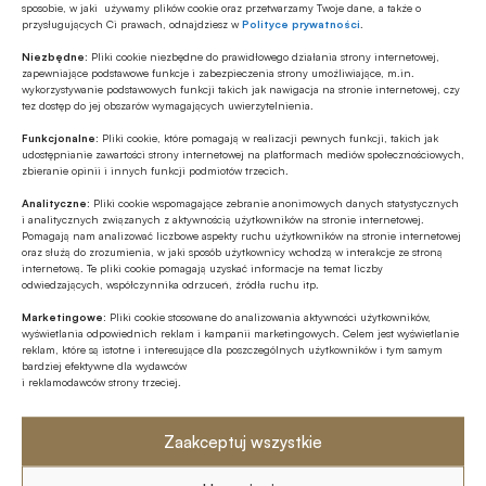
sposobie, w jaki używamy plików cookie oraz przetwarzamy Twoje dane, a także o
przysługujących Ci prawach, odnajdziesz w
Polityce prywatności
.
Niezbędne:
Pliki cookie niezbędne do prawidłowego działania strony internetowej,
zapewniające podstawowe funkcje i zabezpieczenia strony umożliwiające, m.in.
wykorzystywanie podstawowych funkcji takich jak nawigacja na stronie internetowej, czy
Źródło:
Miesięcznik Finansowy BANK
tez dostęp do jej obszarów wymagających uwierzytelnienia.
Funkcjonalne:
Pliki cookie, które pomagają w realizacji pewnych funkcji, takich jak
udostępnianie zawartości strony internetowej na platformach mediów społecznościowych,
zbieranie opinii i innych funkcji podmiotów trzecich.
Udostępnij
Analityczne:
Pliki cookie wspomagające zebranie anonimowych danych statystycznych
i analitycznych związanych z aktywnością użytkowników na stronie internetowej.
Pomagają nam analizować liczbowe aspekty ruchu użytkowników na stronie internetowej
oraz służą do zrozumienia, w jaki sposób użytkownicy wchodzą w interakcje ze stroną
internetową. Te pliki cookie pomagają uzyskać informacje na temat liczby
odwiedzających, współczynnika odrzuceń, źródła ruchu itp.
Marketingowe:
Pliki cookie stosowane do analizowania aktywności użytkowników,
wyświetlania odpowiednich reklam i kampanii marketingowych. Celem jest wyświetlanie
Tagi
reklam, które są istotne i interesujące dla poszczególnych użytkowników i tym samym
bardziej efektywne dla wydawców
i reklamodawców strony trzeciej.
Miesięcznik Finansowy BANK
SentiOne
Zaakceptuj wszystkie
Autor