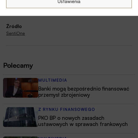
Ustawienia
Źródło
SentiOne
Polecamy
MULTIMEDIA
Banki mogą bezpośrednio finansować
przemysł zbrojeniowy
Z RYNKU FINANSOWEGO
PKO BP o nowych zasadach
ustawowych w sprawach frankowych