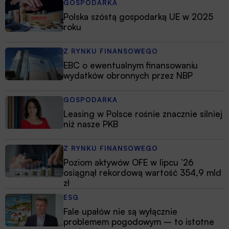
GOSPODARKA
Polska szóstą gospodarką UE w 2025
roku
Z RYNKU FINANSOWEGO
EBC o ewentualnym finansowaniu
wydatków obronnych przez NBP
GOSPODARKA
Leasing w Polsce rośnie znacznie silniej
niż nasze PKB
Z RYNKU FINANSOWEGO
Poziom aktywów OFE w lipcu ’26
osiągnął rekordową wartość 354,9 mld
zł
ESG
Fale upałów nie są wyłącznie
problemem pogodowym – to istotne