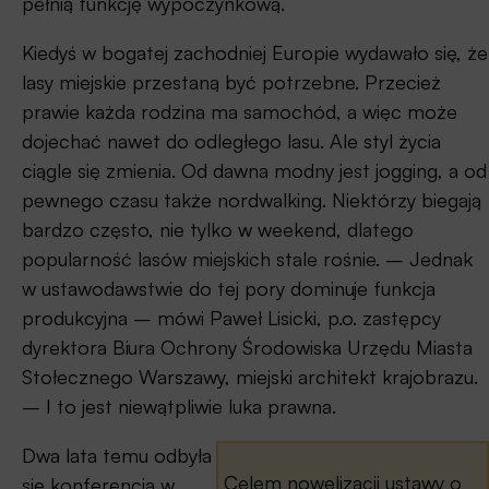
pełnią funkcję wypoczynkową.
Kiedyś w bogatej zachodniej Europie wydawało się, że
lasy miejskie przestaną być potrzebne. Przecież
prawie każda rodzina ma samochód, a więc może
dojechać nawet do odległego lasu. Ale styl życia
ciągle się zmienia. Od dawna modny jest jogging, a od
pewnego czasu także nordwalking. Niektórzy biegają
bardzo często, nie tylko w weekend, dlatego
popularność lasów miejskich stale rośnie. – Jednak
w ustawodawstwie do tej pory dominuje funkcja
produkcyjna – mówi Paweł Lisicki, p.o. zastępcy
dyrektora Biura Ochrony Środowiska Urzędu Miasta
Stołecznego Warszawy, miejski architekt krajobrazu.
– I to jest niewątpliwie luka prawna.
Dwa lata temu odbyła
Celem nowelizacji ustawy o
się konferencja w