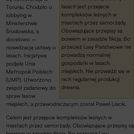
lasach jest przejęcie
Toruniu. Chodziło o
kompleksów leśnych w
lobbying w
miastach przez samorządy.
Ministerstwie
Obowiązujące przepisy są
Środowiska, a
bowiem w zasadzie fikcją. Bo
docelowo –
przecież Lasy Państwowe nie
nowelizację ustawy o
prowadzą normalnej
lasach. Inicjatywę
gospodarki w lasach
podjęła Unia
miejskich. Nie prowadzi się w
Metropolii Polskich
nich regularnej produkcji
(UMP). Utworzono
drewna.
zespół zadaniowy do
spraw lasów
miejskich, a przewodniczącym został Paweł Lisicki.
Celem jest przejęcie kompleksów leśnych w
miastach przez samorządy. Obowiązujące przepisy są
bowiem w zasadzie fikcją. Bo przecież Lasy