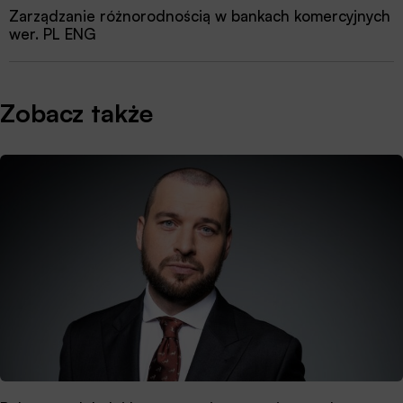
Zarządzanie różnorodnością w bankach komercyjnych
Przewodnik dobrych praktyk 2025
wer. PL ENG
Zobacz także