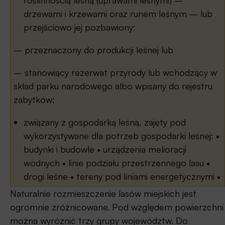
drzewami i krzewami oraz runem leśnym – lub
przejściowo jej pozbawiony:
– przeznaczony do produkcji leśnej lub
– stanowiący rezerwat przyrody lub wchodzący w
skład parku narodowego albo wpisany do rejestru
zabytków;
związany z gospodarką leśną, zajęty pod
wykorzystywane dla potrzeb gospodarki leśnej: •
budynki i budowle • urządzenia melioracji
wodnych • linie podziału przestrzennego lasu •
drogi leśne • tereny pod liniami energetycznymi •
szkółki leśne • miejsca składowania drewna, a
Naturalnie rozmieszczenie lasów miejskich jest
także wykorzystywany na parkingi leśne i
ogromnie zróżnicowane. Pod względem powierzchni
urządzenia turystyczne i rekreacyjne.
można wyróżnić trzy grupy województw. Do