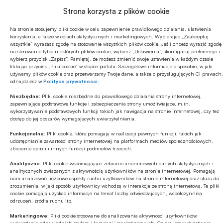
Strona korzysta z plików cookie
Na stronie stosujemy pliki cookie w celu zapewnienie prawidłowego działania, ułatwienia
korzystania, a także w celach statystycznych i marketingowych. Wybierając „Zaakceptuj
wszystkie” wyrażasz zgodę na stosowanie wszystkich plików cookie. Jeśli chcesz wyrazić zgodę
na stosowanie tylko niektórych plików cookie, wybierz „Ustawienia”, skonfiguruj preferencje i
wybierz przycisk „Zapisz”. Pamiętaj, że możesz zmienić swoje ustawienia w każdym czasie
klikając przycisk „Pliki cookie” w stopce portalu. Szczegółowe informacje o sposobie, w jaki
używamy plików cookie oraz przetwarzamy Twoje dane, a także o przysługujących Ci prawach,
odnajdziesz w
Polityce prywatności
.
Niezbędne:
Pliki cookie niezbędne do prawidłowego działania strony internetowej,
zapewniające podstawowe funkcje i zabezpieczenia strony umożliwiające, m.in.
wykorzystywanie podstawowych funkcji takich jak nawigacja na stronie internetowej, czy tez
dostęp do jej obszarów wymagających uwierzytelnienia.
Następuje rozdrobnienie i rozproszenie kompleksów
Funkcjonalne:
Pliki cookie, które pomagają w realizacji pewnych funkcji, takich jak
udostępnianie zawartości strony internetowej na platformach mediów społecznościowych,
leśnych z powodu nieuregulowanych i zmieniających
zbieranie opinii i innych funkcji podmiotów trzecich.
się stosunków własnościowych gruntów. Często nie
Analityczne:
Pliki cookie wspomagające zebranie anonimowych danych statystycznych i
analitycznych związanych z aktywnością użytkowników na stronie internetowej. Pomagają
ma planów zagospodarowania przestrzennego.
nam analizować liczbowe aspekty ruchu użytkowników na stronie internetowej oraz służą do
zrozumienia, w jaki sposób użytkownicy wchodzą w interakcje ze stroną internetową. Te pliki
Brakuje spójnych i kompleksowych rozwiązań
cookie pomagają uzyskać informacje na temat liczby odwiedzających, współczynnika
formalnoprawnych w zakresie funkcjonowania lasów
odrzuceń, źródła ruchu itp.
komunalnych, uwzględniających specyfikę i rolę lasów
Marketingowe:
Pliki cookie stosowane do analizowania aktywności użytkowników,