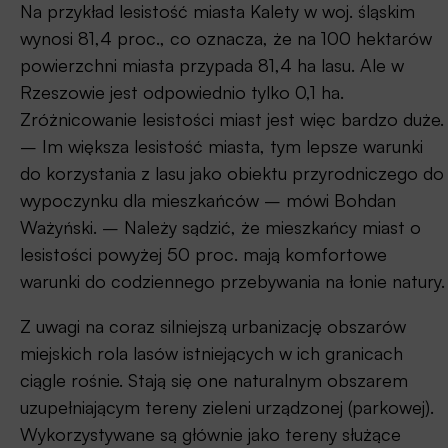
Na przykład lesistość miasta Kalety w woj. śląskim
Cel:
wynosi 81,4 proc., co oznacza, że na 100 hektarów
wyeliminowanie z definicji lasu produkcyjnego
powierzchni miasta przypada 81,4 ha lasu. Ale w
przeznaczenia jako podstawowej cechy, według
Rzeszowie jest odpowiednio tylko 0,1 ha.
której uznaje się tereny jako lasy;
Zróżnicowanie lesistości miast jest więc bardzo duże.
wyłączenie gruntów pod budynkami z terenów
– Im większa lesistość miasta, tym lepsze warunki
leśnych.
do korzystania z lasu jako obiektu przyrodniczego do
wypoczynku dla mieszkańców – mówi Bohdan
Uzasadnienie:
Ważyński. – Należy sądzić, że mieszkańcy miast o
lesistości powyżej 50 proc. mają komfortowe
Tereny zieleni i wód, a wśród nich lasy to kategoria
warunki do codziennego przebywania na łonie natury.
terenów, na których celem gospodarowania nie
jest i nie może być produkcja drewna oraz
Z uwagi na coraz silniejszą urbanizację obszarów
surowców i produktów ubocznego użytkowania
miejskich rola lasów istniejących w ich granicach
jako warunek uznania terenów za las. Przyjęte
ciągle rośnie. Stają się one naturalnym obszarem
definicje i zasady klasyfikacji sprawiają, że na
uzupełniającym tereny zieleni urządzonej (parkowej).
przykład lasy komunalne w miastach, służące
Wykorzystywane są głównie jako tereny służące
rekreacji i wypoczynkowi, nie są lasami. Lasami nie