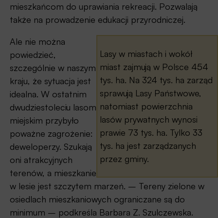
mieszkańcom do uprawiania rekreacji. Pozwalają
są także drzewostany o cechach naturalnych, w
także na prowadzenie edukacji przyrodniczej.
których właściciel ogranicza swoje działania do
niezbędnych zabiegów ochronnych i nie
Ale nie można
przeznacza ich do użytkowania rębnego.
Lasy w miastach i wokół
powiedzieć,
miast zajmują w Polsce 454
szczególnie w naszym
Źródło: UMP.
tys. ha. Na 324 tys. ha zarząd
kraju, że sytuacja jest
sprawują Lasy Państwowe,
idealna. W ostatnim
natomiast powierzchnia
dwudziestoleciu lasom
lasów prywatnych wynosi
miejskim przybyło
prawie 73 tys. ha. Tylko 33
poważne zagrożenie:
tys. ha jest zarządzanych
deweloperzy. Szukają
przez gminy.
oni atrakcyjnych
terenów, a mieszkanie
w lesie jest szczytem marzeń. – Tereny zielone w
osiedlach mieszkaniowych ograniczane są do
minimum – podkreśla Barbara Z. Szulczewska.