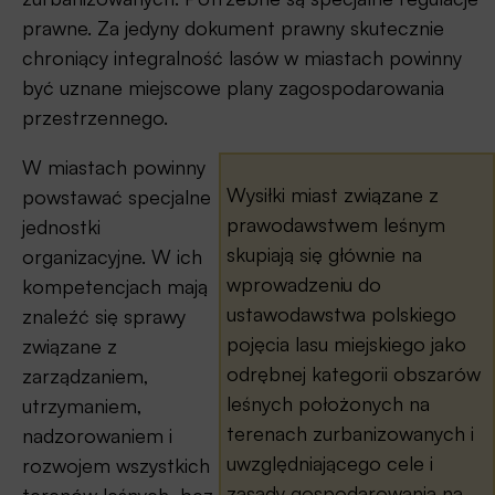
prawne. Za jedyny dokument prawny skutecznie
chroniący integralność lasów w miastach powinny
być uznane miejscowe plany zagospodarowania
przestrzennego.
W miastach powinny
Wysiłki miast związane z
powstawać specjalne
prawodawstwem leśnym
jednostki
skupiają się głównie na
organizacyjne. W ich
wprowadzeniu do
kompetencjach mają
ustawodawstwa polskiego
znaleźć się sprawy
pojęcia lasu miejskiego jako
związane z
odrębnej kategorii obszarów
zarządzaniem,
leśnych położonych na
utrzymaniem,
terenach zurbanizowanych i
nadzorowaniem i
uwzględniającego cele i
rozwojem wszystkich
zasady gospodarowania na
terenów leśnych, bez