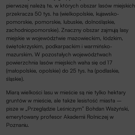
pierwszej należą te, w których obszar lasów miejskich
Propozycja zmiany. Art. 3. otrzymuje brzmienie:
przekracza 50 tys. ha (wielkopolskie, kujawsko-
pomorskie, pomorskie, lubuskie, dolnośląskie,
Art. 3. Lasem w rozumieniu ustawy jest grunt:
zachodniopomorskie). Znaczny obszar zajmują lasy
o zwartej powierzchni co najmniej 0,1 ha, pokryty
miejskie w województwie mazowieckim, łódzkim,
roślinnością leśną (uprawami leśnymi) –
świętokrzyskim, podkarpackim i warmińsko-
drzewami i krzewami o raz runem leśnym – lub
mazurskim. W pozostałych województwach
przejściowo jej pozbawiony, położony na
powierzchnia lasów miejskich waha się od 17
terenach niezabudowanych i nieprzeznaczonych
(małopolskie, opolskie) do 25 tys. ha (podlaskie,
pod zabudowę;
śląskie).
związany z zagospodarowaniem lasu, w tym
Miarą wielkości lasu w mieście są nie tylko hektary
zajęty pod budowle, urządzenia melioracji
gruntów w mieście, ale także lesistość miasta –
wodnych, linie podziału przestrzennego lasu,
pisze w „Przeglądzie Leśniczym” Bohdan Ważyński,
drogi leśne, szkółki leśne, miejsca składowania
emerytowany profesor Akademii Rolniczej w
drewna, a także wykorzystywany na parkingi
Poznaniu.
leśne i urządzenia turystyczne i rekreacyjne.