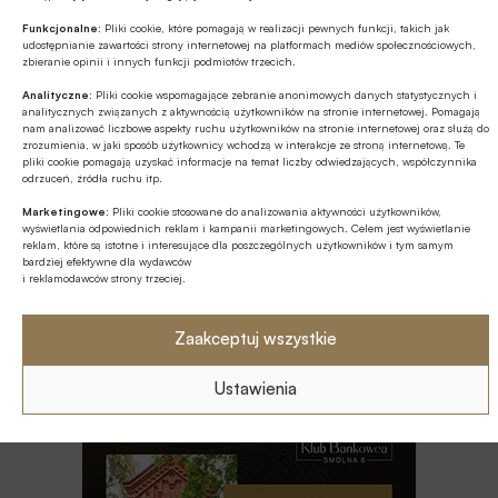
Poziom aktywów OFE w lipcu ’26
Funkcjonalne:
Pliki cookie, które pomagają w realizacji pewnych funkcji, takich jak
osiągnął rekordową wartość 354,9 mld
udostępnianie zawartości strony internetowej na platformach mediów społecznościowych,
zł
zbieranie opinii i innych funkcji podmiotów trzecich.
ESG
Analityczne:
Pliki cookie wspomagające zebranie anonimowych danych statystycznych i
analitycznych związanych z aktywnością użytkowników na stronie internetowej. Pomagają
Fale upałów nie są wyłącznie
nam analizować liczbowe aspekty ruchu użytkowników na stronie internetowej oraz służą do
problemem pogodowym – to istotne
zrozumienia, w jaki sposób użytkownicy wchodzą w interakcje ze stroną internetową. Te
pliki cookie pomagają uzyskać informacje na temat liczby odwiedzających, współczynnika
ryzyko biznesowe
odrzuceń, źródła ruchu itp.
GOSPODARKA
Marketingowe:
Pliki cookie stosowane do analizowania aktywności użytkowników,
wyświetlania odpowiednich reklam i kampanii marketingowych. Celem jest wyświetlanie
Minister finansów i gospodarki nie
reklam, które są istotne i interesujące dla poszczególnych użytkowników i tym samym
wyklucza kolejnych po OKI propozycji
bardziej efektywne dla wydawców
dot. produktów inwestycyjnych
i reklamodawców strony trzeciej.
GOSPODARKA
BIG InfoMonitor o przyczynach
Zaakceptuj wszystkie
rosnącego zadłużenia polskiego e-
commerce
Ustawienia