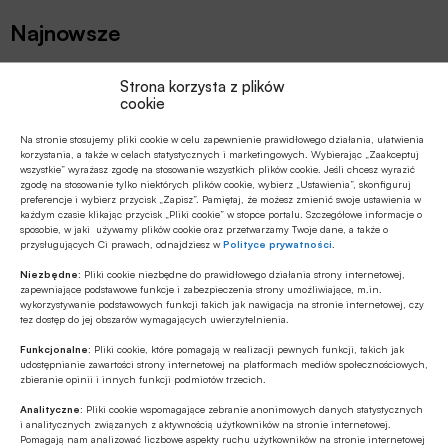
Najnowsze
GOSPODARKA
Strona korzysta z plików
cookie
BIG InfoMonitor o przyczynach
rosnącego zadłużenia polskiego e-
Na stronie stosujemy pliki cookie w celu zapewnienie prawidłowego działania, ułatwienia
commerce
korzystania, a także w celach statystycznych i marketingowych. Wybierając „Zaakceptuj
wszystkie” wyrażasz zgodę na stosowanie wszystkich plików cookie. Jeśli chcesz wyrazić
CYBERBEZPIECZEŃSTWO
zgodę na stosowanie tylko niektórych plików cookie, wybierz „Ustawienia”, skonfiguruj
preferencje i wybierz przycisk „Zapisz”. Pamiętaj, że możesz zmienić swoje ustawienia w
Apel Rady Przedsiębiorczości ws.
każdym czasie klikając przycisk „Pliki cookie” w stopce portalu. Szczegółowe informacje o
polskiego stanowiska w pracach Rady
sposobie, w jaki używamy plików cookie oraz przetwarzamy Twoje dane, a także o
UE nad pakietem Digital Omnibus
przysługujących Ci prawach, odnajdziesz w
Polityce prywatności
.
CYBERBEZPIECZEŃSTWO
Niezbędne:
Pliki cookie niezbędne do prawidłowego działania strony internetowej,
zapewniające podstawowe funkcje i zabezpieczenia strony umożliwiające, m.in.
W PKO Banku Polskim już działa
wykorzystywanie podstawowych funkcji takich jak nawigacja na stronie internetowej, czy
pierwszy suwerenny agent AI
tez dostęp do jej obszarów wymagających uwierzytelnienia.
Funkcjonalne:
Pliki cookie, które pomagają w realizacji pewnych funkcji, takich jak
udostępnianie zawartości strony internetowej na platformach mediów społecznościowych,
ESG
zbieranie opinii i innych funkcji podmiotów trzecich.
Ekonomiści banku BNP Paribas o
Analityczne:
Pliki cookie wspomagające zebranie anonimowych danych statystycznych
wpływie zmian demograficznych na
i analitycznych związanych z aktywnością użytkowników na stronie internetowej.
polski rynek pracy
Pomagają nam analizować liczbowe aspekty ruchu użytkowników na stronie internetowej