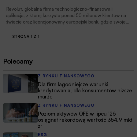
Revolut, globalna firma technologiczno-finansowa i
aplikacja, z której korzysta ponad 50 milionów klientów na
świecie oraz licencjonowany europejski bank, gdzie swoje
konto ma ponad 4 miliony polskich klientów, ogłosił plany na
2025 rok, czytamy w informacji prasowej fintechu.
STRONA 1 Z 1
Polecamy
Z RYNKU FINANSOWEGO
Dla firm łagodniejsze warunki
kredytowania, dla konsumentów niższe
marże
Z RYNKU FINANSOWEGO
Poziom aktywów OFE w lipcu ’26
osiągnął rekordową wartość 354,9 mld
zł
ESG