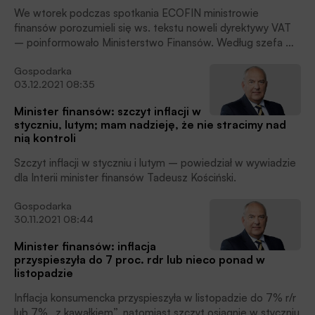
We wtorek podczas spotkania ECOFIN ministrowie
finansów porozumieli się ws. tekstu noweli dyrektywy VAT
– poinformowało Ministerstwo Finansów. Według szefa MF
Tadeusza Kościńskiego Polska, nie czekając na formalne
Gospodarka
przyjęcie dyrektywy, stara się o zgodę KE na wprowadzenie
03.12.2021 08:35
zerowej stawki VAT na żywność, na 6 miesięcy.
Minister finansów: szczyt inflacji w
styczniu, lutym; mam nadzieję, że nie stracimy nad
nią kontroli
Szczyt inflacji w styczniu i lutym – powiedział w wywiadzie
dla Interii minister finansów Tadeusz Kościński.
Gospodarka
30.11.2021 08:44
Minister finansów: inflacja
przyspieszyła do 7 proc. rdr lub nieco ponad w
listopadzie
Inflacja konsumencka przyspieszyła w listopadzie do 7% r/r
lub 7% „z kawałkiem”, natomiast szczyt osiągnie w styczniu