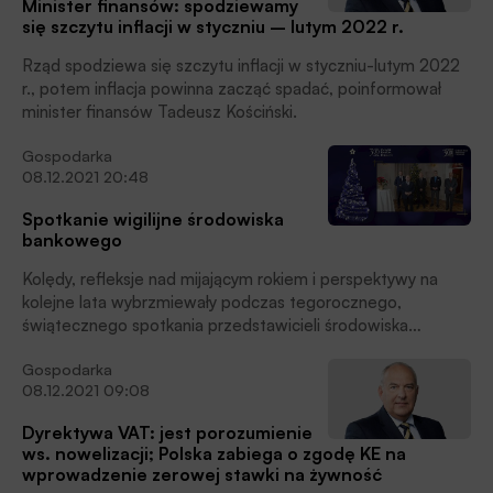
Minister finansów: spodziewamy
potencjałem do dalszego rozwoju emisji zielonych obligacji
się szczytu inflacji w styczniu – lutym 2022 r.
korporacyjnych i komunalnych.
Rząd spodziewa się szczytu inflacji w styczniu-lutym 2022
r., potem inflacja powinna zacząć spadać, poinformował
minister finansów Tadeusz Kościński.
Gospodarka
08.12.2021 20:48
Spotkanie wigilijne środowiska
bankowego
Kolędy, refleksje nad mijającym rokiem i perspektywy na
kolejne lata wybrzmiewały podczas tegorocznego,
świątecznego spotkania przedstawicieli środowiska
bankowego zorganizowanego przez Związek Banków
Gospodarka
Polskich. Podobnie jak w roku minionym, tak i obecnie
08.12.2021 09:08
wydarzenie odbyło się online, jednak prezes ZBP, Krzysztof
Pietraszkiewicz wyraził nadzieję, że już za rok bankowcy
Dyrektywa VAT: jest porozumienie
spotkają się w bardziej tradycyjnej formule.
ws. nowelizacji; Polska zabiega o zgodę KE na
wprowadzenie zerowej stawki na żywność