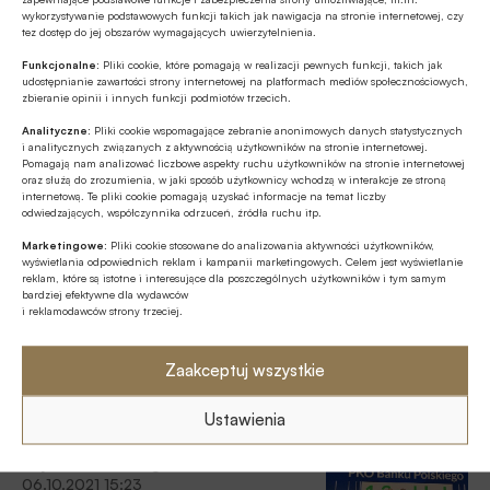
wykorzystywanie podstawowych funkcji takich jak nawigacja na stronie internetowej, czy
Finanse osobiste
które łączy karty oraz przelewy natychmiastowe pod jedną
tez dostęp do jej obszarów wymagających uwierzytelnienia.
27.10.2021 14:47
marką.
Funkcjonalne:
Pliki cookie, które pomagają w realizacji pewnych funkcji, takich jak
Kredyty hipoteczne: nadal nie
udostępnianie zawartości strony internetowej na platformach mediów społecznościowych,
zbieranie opinii i innych funkcji podmiotów trzecich.
będzie PIT od niektórych dochodów; dobra
wiadomość dla frankowiczów
Analityczne:
Pliki cookie wspomagające zebranie anonimowych danych statystycznych
i analitycznych związanych z aktywnością użytkowników na stronie internetowej.
Ministerstwo Finansów (MF) zdecydowało o przedłużeniu
Pomagają nam analizować liczbowe aspekty ruchu użytkowników na stronie internetowej
oraz służą do zrozumienia, w jaki sposób użytkownicy wchodzą w interakcje ze stroną
zaniechania poboru PIT od niektórych dochodów
internetową. Te pliki cookie pomagają uzyskać informacje na temat liczby
związanych z kredytami mieszkaniowymi, które obowiązuje
odwiedzających, współczynnika odrzuceń, źródła ruchu itp.
do końca 2021 roku, na następne lata, podało MF. Obecnie
Marketingowe:
Pliki cookie stosowane do analizowania aktywności użytkowników,
Bezgotówkowo
trwają wstępne prace koncepcyjne nad projektem
wyświetlania odpowiednich reklam i kampanii marketingowych. Celem jest wyświetlanie
22.10.2021 07:30
przepisów.
reklam, które są istotne i interesujące dla poszczególnych użytkowników i tym samym
bardziej efektywne dla wydawców
i reklamodawców strony trzeciej.
60 procent Polaków płaci kartą,
ale na targowiskach używamy gotówki
Zaakceptuj wszystkie
Zasadniczym celem, do którego dąży zarówno Fundacja
Polska Bezgotówkowa, jak i Koalicja na rzecz Obrotu
Ustawienia
Bezgotówkowego i Mikropłatności, jest suwerenność
płatnicza konsumenta. Polega ona na zapewnieniu prawa
Z rynku finansowego
wyboru formy zapłaty w punktach handlowych i usługowych
06.10.2021 15:23
– przekonywał dr Paweł Widawski, wiceprezes zarządu