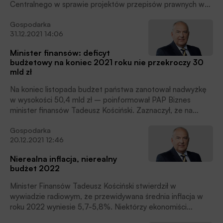
Centralnego w sprawie projektów przepisów prawnych w
dziedzinach podlegających jego kompetencji – napisał
Gospodarka
członek zarządu EBC Frank Elderson w liście do ministra
31.12.2021 14:06
finansów T. Kościńskiego.
Minister finansów: deficyt
budżetowy na koniec 2021 roku nie przekroczy 30
mld zł
Na koniec listopada budżet państwa zanotował nadwyżkę
w wysokości 50,4 mld zł – poinformował PAP Biznes
minister finansów Tadeusz Kościński. Zaznaczył, że na
koniec roku budżetowego deficyt będzie istotnie niższy od
Gospodarka
zakładanego i nie powinien przekroczyć 30 mld zł.
20.12.2021 12:46
Nierealna inflacja, nierealny
budżet 2022
Minister Finansów Tadeusz Kościński stwierdził w
wywiadzie radiowym, że przewidywana średnia inflacja w
roku 2022 wyniesie 5,7-5,8%. Niektórzy ekonomiści
uważają, że będzie wyższa – ok. 7% – gdyż skutki