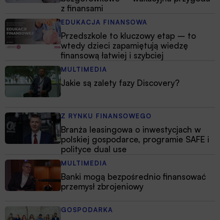
z finansami
EDUKACJA FINANSOWA
Przedszkole to kluczowy etap – to
wtedy dzieci zapamiętują wiedzę
finansową łatwiej i szybciej
MULTIMEDIA
Jakie są zalety fazy Discovery?
Z RYNKU FINANSOWEGO
Branża leasingowa o inwestycjach w
polskiej gospodarce, programie SAFE i
polityce dual use
MULTIMEDIA
Banki mogą bezpośrednio finansować
przemysł zbrojeniowy
GOSPODARKA