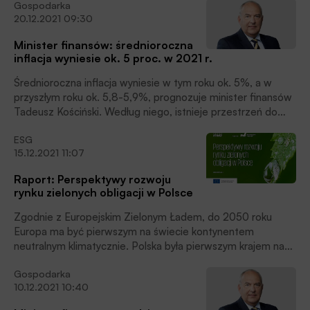
Gospodarka
podwyżek cen energii będą odczuwalne przez dłuższy
20.12.2021 09:30
czas.
Minister finansów: średnioroczna
inflacja wyniesie ok. 5 proc. w 2021 r.
Średnioroczna inflacja wyniesie w tym roku ok. 5%, a w
przyszłym roku ok. 5,8-5,9%, prognozuje minister finansów
Tadeusz Kościński. Według niego, istnieje przestrzeń do
umacniania się złotego, co byłoby korzystne dla inflacji.
ESG
15.12.2021 11:07
Raport: Perspektywy rozwoju
rynku zielonych obligacji w Polsce
Zgodnie z Europejskim Zielonym Ładem, do 2050 roku
Europa ma być pierwszym na świecie kontynentem
neutralnym klimatycznie. Polska była pierwszym krajem na
świecie, który w 2016 roku wyemitował zielone obligacje
Gospodarka
skarbowe na kwotę 750 mln euro. Jak wynika z raportu
10.12.2021 10:40
KPMG w Polsce przygotowanego na zlecenie Ministerstwa
Finansów, nasz rynek charakteryzuje się znaczącym