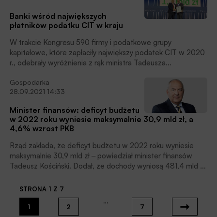
Fundacji Polska Bezgotówkowa, podczas prezentacji
Banki wśród największych
raportu, poświęconego rozwojowi rynku płatności
płatników podatku CIT w kraju
elektronicznych w Polsce.
W trakcie Kongresu 590 firmy i podatkowe grupy
kapitałowe, które zapłaciły największy podatek CIT w 2020
r., odebrały wyróżnienia z rąk ministra Tadeusza
Kościńskiego, podał resort finansów.
Gospodarka
28.09.2021 14:33
Minister finansów: deficyt budżetu
w 2022 roku wyniesie maksymalnie 30,9 mld zł, a
4,6% wzrost PKB
Rząd zakłada, że deficyt budżetu w 2022 roku wyniesie
maksymalnie 30,9 mld zł ‒ powiedział minister finansów
Tadeusz Kościński. Dodał, że dochody wyniosą 481,4 mld zł,
a wydatki nie przekroczą 512,4 mld zł.
STRONA 1 Z 7
…
1
2
7