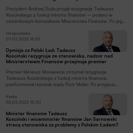
Prezydent Andrzej Duda przyjął rezygnację Tadeusza
Kościńskiego z funkcji ministra finansów – podano w
czwartkowym komunikacie Ministerstwa Finansów. Po jego
rezygnacji obowiązki ministra finansów będzie wykonywał
Gospodarka
premier Mateusz Morawiecki.
07.02.2022 16:52
Dymisja za Polski Ład: Tadeusz
Kościński rezygnuje ze stanowiska, nadzór nad
Ministerstwem Finansów przejmuje premier
Premier Mateusz Morawiecki otrzymał rezygnację
Tadeusza Kościńskiego z funkcji ministra finansów,
poinformował rzecznik rządu Piotr Muller. Po przyjęciu
dymisji przez prezydenta funkcję tę będzie tymczasowo
Kadry
pełnił premier.
02.02.2022 15:30
Minister finansów Tadeusz
Kościński i wiceminister finansów Jan Sarnowski
stracą stanowiska za problemy z Polskim Ładem?