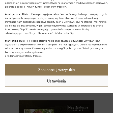
udostępnianie zawartości strony internetowej na platformach mediów społecznościowych,
Z RYNKU FINANSOWEGO
zbieranie opinii i innych funkcji podmiotów trzecich.
Branża leasingowa o inwestycjach w
Analityczne:
Pliki cookie wspomagające zebranie anonimowych danych statystycznych
polskiej gospodarce, programie SAFE i
i analitycznych związanych z aktywnością użytkowników na stronie internetowej.
polityce dual use
Pomagają nam analizować liczbowe aspekty ruchu użytkowników na stronie internetowej
oraz służą do zrozumienia, w jaki sposób użytkownicy wchodzą w interakcje ze stroną
GOSPODARKA
internetową. Te pliki cookie pomagają uzyskać informacje na temat liczby
odwiedzających, współczynnika odrzuceń, źródła ruchu itp.
W lipcu ’26 wzrosła stopa bezrobocia w
Polsce
Marketingowe:
Pliki cookie stosowane do analizowania aktywności użytkowników,
wyświetlania odpowiednich reklam i kampanii marketingowych. Celem jest wyświetlanie
reklam, które są istotne i interesujące dla poszczególnych użytkowników i tym samym
GOSPODARKA
bardziej efektywne dla wydawców
i reklamodawców strony trzeciej.
Efekt domina w gospodarce – firmy
szykują podwyżki, Polacy tną wydatki
Zaakceptuj wszystkie
Z RYNKU FINANSOWEGO
Ustawienia
Bank of America wydaje ćwierć mld
dolarów na odchudzanie pracowników