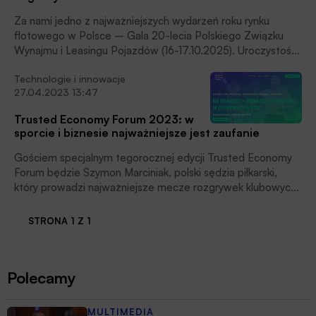
Za nami jedno z najważniejszych wydarzeń roku rynku
flotowego w Polsce – Gala 20-lecia Polskiego Związku
Wynajmu i Leasingu Pojazdów (16-17.10.2025). Uroczystość,
podsumowująca dwie dekady działalności PZWLP,
Technologie i innowacje
zgromadziła ponad 200 uczestników. Organizacja wręczyła
27.04.2023 13:47
także wyjątkowe Nagrody Jubileuszu 20-lecia PZWLP,
które trafiły do najbardziej zasłużonych dla branży wynajmu
Trusted Economy Forum 2023: w
aut w Polsce osób oraz instytucji w ostatnich 20 latach,
sporcie i biznesie najważniejsze jest zaufanie
czytamy w informacji prasowej.
Gościem specjalnym tegorocznej edycji Trusted Economy
Forum będzie Szymon Marciniak, polski sędzia piłkarski,
który prowadzi najważniejsze mecze rozgrywek klubowych i
międzynarodowych. W 2022 roku został wybrany
najlepszym arbitrem świata. Podczas swojego wystąpienia
STRONA 1 Z 1
opowie o tym, co łączy sport i biznes, a także wytłumaczy,
dlaczego sędzia musi działać na krawędzi i nie powinien
unikać trudnych decyzji.
Polecamy
MULTIMEDIA