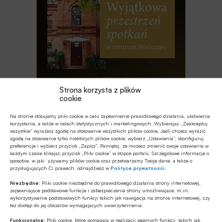
Strona korzysta z plików
cookie
Najnowsze
Na stronie stosujemy pliki cookie w celu zapewnienie prawidłowego działania, ułatwienia
korzystania, a także w celach statystycznych i marketingowych. Wybierając „Zaakceptuj
wszystkie” wyrażasz zgodę na stosowanie wszystkich plików cookie. Jeśli chcesz wyrazić
EDUKACJA FINANSOWA
zgodę na stosowanie tylko niektórych plików cookie, wybierz „Ustawienia”, skonfiguruj
preferencje i wybierz przycisk „Zapisz”. Pamiętaj, że możesz zmienić swoje ustawienia w
Przedszkole to kluczowy etap – to
każdym czasie klikając przycisk „Pliki cookie” w stopce portalu. Szczegółowe informacje o
wtedy dzieci zapamiętują wiedzę
sposobie, w jaki używamy plików cookie oraz przetwarzamy Twoje dane, a także o
finansową łatwiej i szybciej
przysługujących Ci prawach, odnajdziesz w
Polityce prywatności
.
MULTIMEDIA
Niezbędne:
Pliki cookie niezbędne do prawidłowego działania strony internetowej,
zapewniające podstawowe funkcje i zabezpieczenia strony umożliwiające, m.in.
Jakie są zalety fazy Discovery?
wykorzystywanie podstawowych funkcji takich jak nawigacja na stronie internetowej, czy
tez dostęp do jej obszarów wymagających uwierzytelnienia.
Funkcjonalne:
Pliki cookie, które pomagają w realizacji pewnych funkcji, takich jak