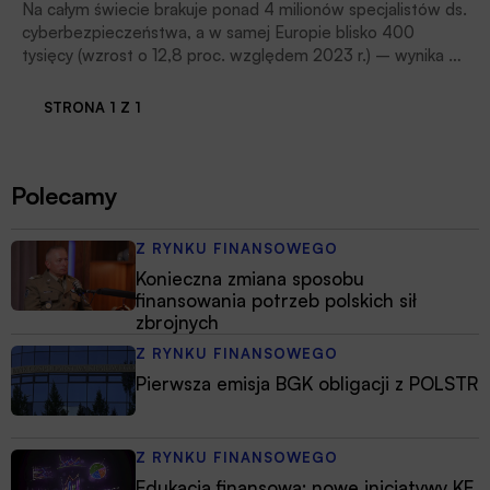
horyzontalnego i skupiają się na wąskich specjalizacjach.
Na całym świecie brakuje ponad 4 milionów specjalistów ds.
Dzięki temu mogą wdrażać najbardziej zaawansowane
cyberbezpieczeństwa, a w samej Europie blisko 400
systemy u swoich klientów.
tysięcy (wzrost o 12,8 proc. względem 2023 r.) – wynika z
badania ISC2 Cybersecurity Workforce Study. Tak znaczące
braki mogą być powodem poważnych problemów z
STRONA 1 Z 1
bezpieczeństwem firm oraz ich klientów. Zgadzają się z
tym osoby decyzyjne z działów IT i cyberbezpieczeństwa
– ponad połowa (58 proc.) z nich uważa, że deficyt
Polecamy
doświadczonych specjalistów jest główną przyczyną
udanych cyberataków – podaje raport Fortinet 2024
Cybersecurity Skills Gap. Eksperci Fortinet uważają, że w
Z RYNKU FINANSOWEGO
celu skutecznego zapobiegania cyberprzestępczości
Konieczna zmiana sposobu
koniecznością staje się uruchamianie inicjatyw łączących
finansowania potrzeb polskich sił
sektory publiczny i prywatny, czytamy w informacji prasowej
zbrojnych
Firmy.
Z RYNKU FINANSOWEGO
Pierwsza emisja BGK obligacji z POLSTR
Z RYNKU FINANSOWEGO
Edukacja finansowa: nowe inicjatywy KE