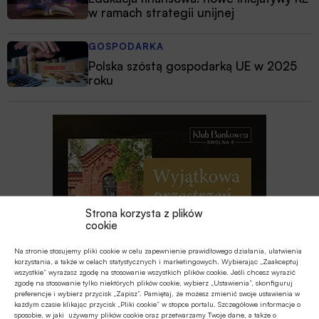
w ramach strategii unijnej
GOSPODARKA
Polska szóstą gospodarką UE w 2025
roku
Strona korzysta z plików
cookie
Na stronie stosujemy pliki cookie w celu zapewnienie prawidłowego działania, ułatwienia
korzystania, a także w celach statystycznych i marketingowych. Wybierając „Zaakceptuj
wszystkie” wyrażasz zgodę na stosowanie wszystkich plików cookie. Jeśli chcesz wyrazić
zgodę na stosowanie tylko niektórych plików cookie, wybierz „Ustawienia”, skonfiguruj
preferencje i wybierz przycisk „Zapisz”. Pamiętaj, że możesz zmienić swoje ustawienia w
każdym czasie klikając przycisk „Pliki cookie” w stopce portalu. Szczegółowe informacje o
sposobie, w jaki używamy plików cookie oraz przetwarzamy Twoje dane, a także o