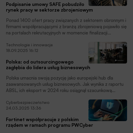
Podpisanie umowy SAFE pobudziło
rynek pracy w sektorze zbrojeniowym
Ponad 1400 ofert pracy związanych z sektorem obronnym i
firmami współpracującymi z branżą zbrojeniową pojawiło się
na portalach rekrutacyjnych w momencie finalizacji
programu SAFE i podpisania przez Polskę umowy z Komisją
Technologie i innowacje
Europejską, wynika z danych i analiz Grupy Progres. Rynek
18.09.2025 16:12
pracy błyskawicznie zareagował na uruchomienie
wielomiliardowego programu inwestycji w bezpieczeństwo
Polska: od outsourcingowego
i obronność, a skala rekrutacji w najbliższych miesiącach
zagłębia do lidera usług biznesowych
będzie systematycznie rosnąć, czytamy w informacji
prasowej.
Polska umacnia swoją pozycję jako europejski hub dla
zaawansowanych usług biznesowych. Jak wynika z raportu
ABSL, ich eksport w 2024 roku osiągnął szacunkową
wartość 42,3 mld dolarów. Wizerunek kraju, który oferuje
Cyberbezpieczeństwo
jedynie tanią siłę roboczą, to już przeszłość. Dziś siłą
24.03.2025 13:36
polskiego sektora jest dostęp do blisko 586 tysięcy wysoko
wykwalifikowanych specjalistów oraz czołowa pozycja w
Fortinet współpracuje z polskim
globalnych rankingach cyberbezpieczeństwa. Co więcej,
rządem w ramach programu PWCyber
polskie firmy odchodzą od ogólnego modelu