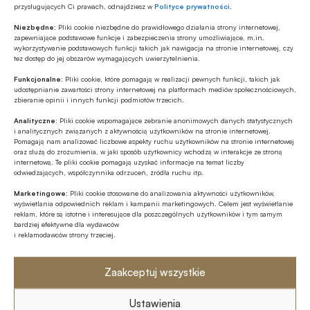
Najnowsze
przysługujących Ci prawach, odnajdziesz w
Polityce prywatności
.
Niezbędne:
Pliki cookie niezbędne do prawidłowego działania strony internetowej,
zapewniające podstawowe funkcje i zabezpieczenia strony umożliwiające, m.in.
Z RYNKU FINANSOWEGO
wykorzystywanie podstawowych funkcji takich jak nawigacja na stronie internetowej, czy
EBC o ewentualnym finansowaniu
tez dostęp do jej obszarów wymagających uwierzytelnienia.
wydatków obronnych przez NBP
Funkcjonalne:
Pliki cookie, które pomagają w realizacji pewnych funkcji, takich jak
udostępnianie zawartości strony internetowej na platformach mediów społecznościowych,
zbieranie opinii i innych funkcji podmiotów trzecich.
GOSPODARKA
Analityczne:
Pliki cookie wspomagające zebranie anonimowych danych statystycznych
Leasing w Polsce rośnie znacznie silniej
i analitycznych związanych z aktywnością użytkowników na stronie internetowej.
niż nasze PKB
Pomagają nam analizować liczbowe aspekty ruchu użytkowników na stronie internetowej
oraz służą do zrozumienia, w jaki sposób użytkownicy wchodzą w interakcje ze stroną
internetową. Te pliki cookie pomagają uzyskać informacje na temat liczby
Z RYNKU FINANSOWEGO
odwiedzających, współczynnika odrzuceń, źródła ruchu itp.
Poziom aktywów OFE w lipcu ’26
Marketingowe:
Pliki cookie stosowane do analizowania aktywności użytkowników,
osiągnął rekordową wartość 354,9 mld
wyświetlania odpowiednich reklam i kampanii marketingowych. Celem jest wyświetlanie
reklam, które są istotne i interesujące dla poszczególnych użytkowników i tym samym
zł
bardziej efektywne dla wydawców
i reklamodawców strony trzeciej.
ESG
Fale upałów nie są wyłącznie
problemem pogodowym – to istotne
Zaakceptuj wszystkie
ryzyko biznesowe
Ustawienia
GOSPODARKA