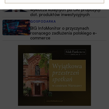
Minister finansów i gospodarki nie
wyklucza kolejnych po OKI propozycji
dot. produktów inwestycyjnych
GOSPODARKA
BIG InfoMonitor o przyczynach
rosnącego zadłużenia polskiego e-
commerce