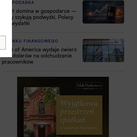
GOSPODARKA
Efekt domina w gospodarce –
firmy szykują podwyżki, Polacy
tną wydatki
Z RYNKU FINANSOWEGO
Bank of America wydaje ćwierć
mld dolarów na odchudzanie
pracowników