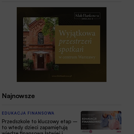
Najnowsze
EDUKACJA FINANSOWA
Przedszkole to kluczowy etap –
to wtedy dzieci zapamiętują
wiedzę finansową łatwiej i