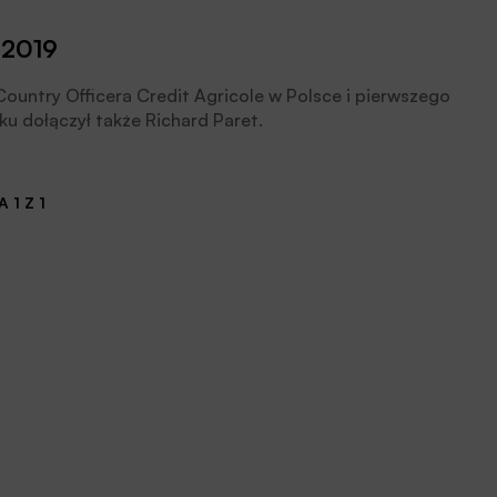
 2019
ountry Officera Credit Agricole w Polsce i pierwszego
u dołączył także Richard Paret.
 1 Z 1