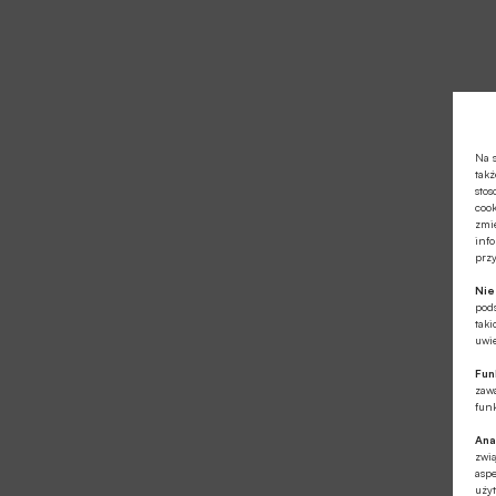
Na s
takż
stos
cook
zmie
info
prz
Ni
pod
taki
uwie
Fun
zawa
funk
Ana
zwi
aspe
użyt