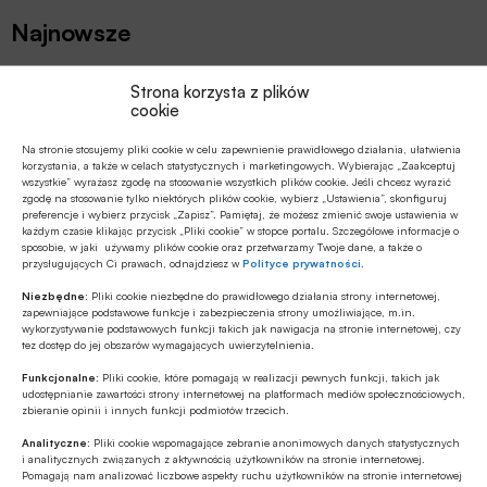
Najnowsze
EDUKACJA FINANSOWA
Strona korzysta z plików
cookie
Przedszkole to kluczowy etap – to
wtedy dzieci zapamiętują wiedzę
Na stronie stosujemy pliki cookie w celu zapewnienie prawidłowego działania, ułatwienia
finansową łatwiej i szybciej
korzystania, a także w celach statystycznych i marketingowych. Wybierając „Zaakceptuj
wszystkie” wyrażasz zgodę na stosowanie wszystkich plików cookie. Jeśli chcesz wyrazić
MULTIMEDIA
zgodę na stosowanie tylko niektórych plików cookie, wybierz „Ustawienia”, skonfiguruj
preferencje i wybierz przycisk „Zapisz”. Pamiętaj, że możesz zmienić swoje ustawienia w
Jakie są zalety fazy Discovery?
każdym czasie klikając przycisk „Pliki cookie” w stopce portalu. Szczegółowe informacje o
sposobie, w jaki używamy plików cookie oraz przetwarzamy Twoje dane, a także o
przysługujących Ci prawach, odnajdziesz w
Polityce prywatności
.
Z RYNKU FINANSOWEGO
Niezbędne:
Pliki cookie niezbędne do prawidłowego działania strony internetowej,
zapewniające podstawowe funkcje i zabezpieczenia strony umożliwiające, m.in.
Branża leasingowa o inwestycjach w
wykorzystywanie podstawowych funkcji takich jak nawigacja na stronie internetowej, czy
polskiej gospodarce, programie SAFE i
tez dostęp do jej obszarów wymagających uwierzytelnienia.
polityce dual use
Funkcjonalne:
Pliki cookie, które pomagają w realizacji pewnych funkcji, takich jak
udostępnianie zawartości strony internetowej na platformach mediów społecznościowych,
GOSPODARKA
zbieranie opinii i innych funkcji podmiotów trzecich.
W lipcu ’26 wzrosła stopa bezrobocia w
Analityczne:
Pliki cookie wspomagające zebranie anonimowych danych statystycznych
Polsce
i analitycznych związanych z aktywnością użytkowników na stronie internetowej.
Pomagają nam analizować liczbowe aspekty ruchu użytkowników na stronie internetowej