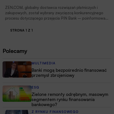
ZEN.COM, globalny dostawca rozwiązań płatniczych i
zakupowych, został wybrany zwycięzcą konkurencyjnego
procesu dotyczącego przejęcia PIN Bank – poinformował
Fundusz Gwarantowania Depozytów Osób Fizycznych (
Фонд гарантування вкладів фізичних осіб ), czytamy w
STRONA 1 Z 1
informacji prasowej fintechu.
Polecamy
MULTIMEDIA
Banki mogą bezpośrednio finansować
przemysł zbrojeniowy
ESG
Zielone remonty odrębnym, masowym
segmentem rynku finansowania
bankowego?
Z RYNKU FINANSOWEGO