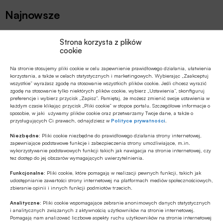
Najnowsze
EDUKACJA FINANSOWA
Strona korzysta z plików
cookie
Przedszkole to kluczowy etap – to
wtedy dzieci zapamiętują wiedzę
Na stronie stosujemy pliki cookie w celu zapewnienie prawidłowego działania, ułatwienia
finansową łatwiej i szybciej
korzystania, a także w celach statystycznych i marketingowych. Wybierając „Zaakceptuj
wszystkie” wyrażasz zgodę na stosowanie wszystkich plików cookie. Jeśli chcesz wyrazić
MULTIMEDIA
zgodę na stosowanie tylko niektórych plików cookie, wybierz „Ustawienia”, skonfiguruj
preferencje i wybierz przycisk „Zapisz”. Pamiętaj, że możesz zmienić swoje ustawienia w
Jakie są zalety fazy Discovery?
każdym czasie klikając przycisk „Pliki cookie” w stopce portalu. Szczegółowe informacje o
sposobie, w jaki używamy plików cookie oraz przetwarzamy Twoje dane, a także o
przysługujących Ci prawach, odnajdziesz w
Polityce prywatności
.
Z RYNKU FINANSOWEGO
Niezbędne:
Pliki cookie niezbędne do prawidłowego działania strony internetowej,
zapewniające podstawowe funkcje i zabezpieczenia strony umożliwiające, m.in.
Branża leasingowa o inwestycjach w
wykorzystywanie podstawowych funkcji takich jak nawigacja na stronie internetowej, czy
polskiej gospodarce, programie SAFE i
tez dostęp do jej obszarów wymagających uwierzytelnienia.
polityce dual use
Funkcjonalne:
Pliki cookie, które pomagają w realizacji pewnych funkcji, takich jak
udostępnianie zawartości strony internetowej na platformach mediów społecznościowych,
GOSPODARKA
zbieranie opinii i innych funkcji podmiotów trzecich.
W lipcu ’26 wzrosła stopa bezrobocia w
Analityczne:
Pliki cookie wspomagające zebranie anonimowych danych statystycznych
Polsce
i analitycznych związanych z aktywnością użytkowników na stronie internetowej.
Pomagają nam analizować liczbowe aspekty ruchu użytkowników na stronie internetowej