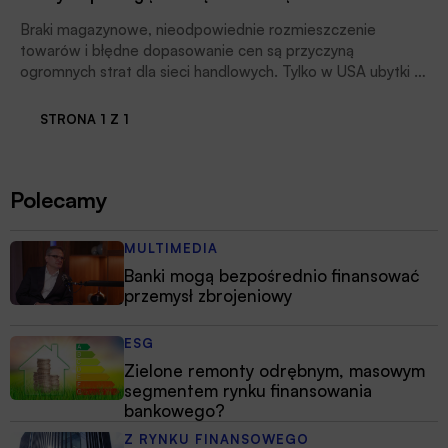
Braki magazynowe, nieodpowiednie rozmieszczenie
towarów i błędne dopasowanie cen są przyczyną
ogromnych strat dla sieci handlowych. Tylko w USA ubytki w
przychodach są większe niż w przypadku kradzieży i sięgają
zawrotnej kwoty ok. 1,75 bln dolarów. Sieci od lat
STRONA 1 Z 1
wspomagają się robotami wyposażonymi w sztuczną
inteligencję, a już wkrótce nad naszymi głowami będą latać
drony, które będą zliczać towar na półkach, uważają
Polecamy
uczestnicy konferencji Człowiek 4.0.
MULTIMEDIA
Banki mogą bezpośrednio finansować
przemysł zbrojeniowy
ESG
Zielone remonty odrębnym, masowym
segmentem rynku finansowania
bankowego?
Z RYNKU FINANSOWEGO