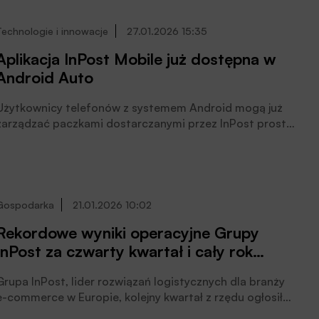
urządzeń Paczkomat, których liczba wzrosła aż o 30%
do 64 680 maszyn. Wyniki potwierdzają skuteczność
Technologie i innowacje
27.01.2026 15:35
konsekwentnie realizowanej strategii, opartej na
Aplikacja InPost Mobile już dostępna w
międzynarodowym rozwoju oraz kluczowych
Android Auto
przejęciach, które umocniły pozycję Grupy w segmencie
dostaw Out-Of-Home, czytamy w informacji prasowej.
Użytkownicy telefonów z systemem Android mogą już
zarządzać paczkami dostarczanymi przez InPost prosto
z ekranu samochodu, poinformowała spółka.
Gospodarka
21.01.2026 10:02
Rekordowe wyniki operacyjne Grupy
InPost za czwarty kwartał i cały rok
2025
Grupa InPost, lider rozwiązań logistycznych dla branży
e-commerce w Europie, kolejny kwartał z rzędu ogłosiła
rekordowe wolumeny, które wzrosły o 25% rok do roku