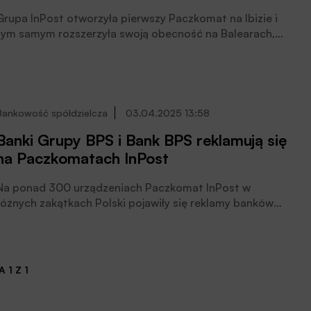
Grupa InPost otworzyła pierwszy Paczkomat na Ibizie i
tym samym rozszerzyła swoją obecność na Balearach,
gdzie obecnie działają 193 punkty PUDO i 39 maszyn
Paczkomat, podała spółka. W całej Hiszpanii, na koniec
2024 roku, działało ponad 2 tysiące urządzeń
Paczkomat i blisko 10 tysięcy punktów PUDO.
Bankowość spółdzielcza
03.04.2025 13:58
Banki Grupy BPS i Bank BPS reklamują się
na Paczkomatach InPost
Na ponad 300 urządzeniach Paczkomat InPost w
różnych zakątkach Polski pojawiły się reklamy banków
spółdzielczych z Grupy BPS i Banku BPS. Banki
zachęcają w ten sposób do odwiedzenia „najbliższych
oddziałów po sąsiedzku” i założenia konta z kartą
Mastercard, poinformował Bank.
 1 Z 1