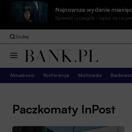
Najnowsze wydanie miesięc
Sprawdź szczegóły i zapisz się na 
Szukaj
Aktualności
Konferencje
Multimedia
Bankowość
Paczkomaty InPost