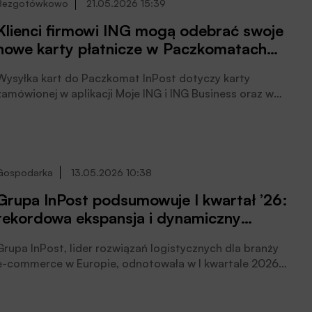
Bezgotówkowo
21.05.2026 15:39
Klienci firmowi ING mogą odebrać swoje
nowe karty płatnicze w Paczkomatach
InPost
Wysyłka kart do Paczkomat InPost dotyczy karty
zamówionej w aplikacji Moje ING i ING Business oraz w
procesie otwarcia pierwszego konta firmowego dla
spółek i klientów korporacyjnych. Od teraz wystarczy
przy zamówieniu karty zaznaczyć opcję Paczkomat
InPost, poinformował bank.
Gospodarka
13.05.2026 10:38
Grupa InPost podsumowuje I kwartał ’26:
rekordowa ekspansja i dynamiczny
wzrost przychodów
Grupa InPost, lider rozwiązań logistycznych dla branży
e-commerce w Europie, odnotowała w I kwartale 2026
roku znaczący wzrost wolumenu i przychodów na
wszystkich kluczowych rynkach. Kolejny rekord
zanotowała także ilość dodanych do sieci nowych