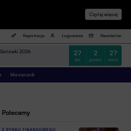
Rejestracja
Logowanie
Newsletter
 Gotówki 2026
27
2
27
dni
godzin
minut
e
Miesięcznik
Polecamy
Z RYNKU FINANSOWEGO