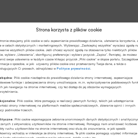
osiągając poziom blisko 1,4 miliarda paczek. Grupa
poczyniła także znaczące postępy w rozbudowie sieci
out-of-home (OOH). Za dobre operacyjne wyniki w
czwartym kwartale i całym roku 2025 odpowiadają
Gospodarka
06.01.2026 19:13
Strona korzysta z plików cookie
przede wszystkim strategiczne przejęcia w Wielkiej
InPost otrzymał wartą 6 mld euro ofertę
Brytanii i Hiszpanii oraz zwiększenie liczby maszyn
tronie stosujemy pliki cookie w celu zapewnienie prawidłowego działania, ułatwienia korzystania, 
przejęcia
Paczkomat do ponad 61 000, czytamy w komunikacie
e w celach statystycznych i marketingowych. Wybierając „Zaakceptuj wszystkie” wyrażasz zgodę n
owanie wszystkich plików cookie. Jeśli chcesz wyrazić zgodę na stosowanie tylko niektórych plików
prasowym firmy.
ie, wybierz „Ustawienia”, skonfiguruj preferencje i wybierz przycisk „Zapisz”. Pamiętaj, że możesz
Fundusz private equity Advent International jest częścią
nić swoje ustawienia w każdym czasie klikając przycisk „Pliki cookie” w stopce portalu. Szczegółow
rmacje o sposobie, w jaki używamy plików cookie oraz przetwarzamy Twoje dane, a także o
konsorcjum, które stoi za wartą 6 mld euro ofertą
ysługujących Ci prawach, odnajdziesz w
Polityce prywatności
.
przejęcia InPostu, operatora logistycznego dla branży
ezbędne:
Pliki cookie niezbędne do prawidłowego działania strony internetowej, zapewniające
e-commerce – poinformował Sky News, nie podając
stawowe funkcje i zabezpieczenia strony umożliwiające, m.in. wykorzystywanie podstawowych funk
źródeł swojej informacji.
ch jak nawigacja na stronie internetowej, czy tez dostęp do jej obszarów wymagających
rzytelnienia.
Gospodarka
03.12.2025 14:25
kcjonalne:
Pliki cookie, które pomagają w realizacji pewnych funkcji, takich jak udostępnianie
rtości strony internetowej na platformach mediów społecznościowych, zbieranie opinii i innych
cji podmiotów trzecich.
InPost rozpoczął w Wielkiej Brytanii
współpracę strategiczną z eBay
lityczne:
Pliki cookie wspomagające zebranie anonimowych danych statystycznych i analityczn
ązanych z aktywnością użytkowników na stronie internetowej. Pomagają nam analizować liczbowe
kty ruchu użytkowników na stronie internetowej oraz służą do zrozumienia, w jaki sposób
Nowe partnerstwo zapewni klientom eBay w Wielkiej
kownicy wchodzą w interakcje ze stroną internetową. Te pliki cookie pomagają uzyskać informacje
t liczby odwiedzających, współczynnika odrzuceń, źródła ruchu itp.