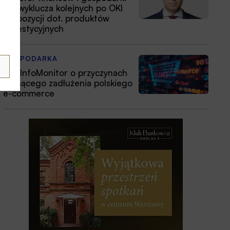
nie wyklucza kolejnych po OKI
propozycji dot. produktów
inwestycyjnych
GOSPODARKA
BIG InfoMonitor o przyczynach
rosnącego zadłużenia polskiego
e-commerce