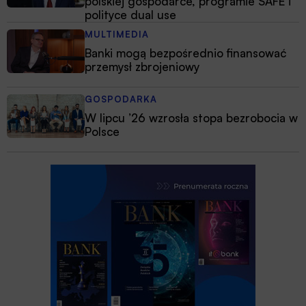
polskiej gospodarce, programie SAFE i
polityce dual use
MULTIMEDIA
Banki mogą bezpośrednio finansować
przemysł zbrojeniowy
GOSPODARKA
W lipcu ’26 wzrosła stopa bezrobocia w
Polsce