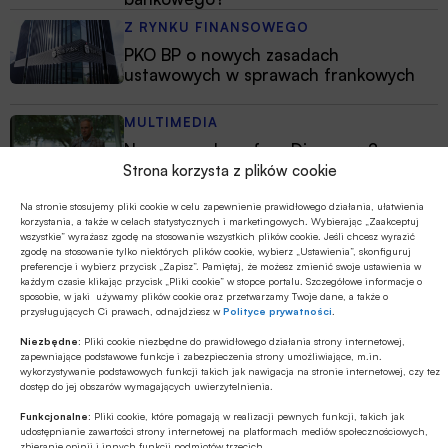
Z RYNKU FINANSOWEGO
PKO BP o nowych zasadach
ustawowych w sprawach frankowych
MULTIMEDIA
Na czym polega faza Discovery?
Strona korzysta z plików cookie
Na stronie stosujemy pliki cookie w celu zapewnienie prawidłowego działania, ułatwienia
korzystania, a także w celach statystycznych i marketingowych. Wybierając „Zaakceptuj
wszystkie” wyrażasz zgodę na stosowanie wszystkich plików cookie. Jeśli chcesz wyrazić
zgodę na stosowanie tylko niektórych plików cookie, wybierz „Ustawienia”, skonfiguruj
preferencje i wybierz przycisk „Zapisz”. Pamiętaj, że możesz zmienić swoje ustawienia w
każdym czasie klikając przycisk „Pliki cookie” w stopce portalu. Szczegółowe informacje o
sposobie, w jaki używamy plików cookie oraz przetwarzamy Twoje dane, a także o
przysługujących Ci prawach, odnajdziesz w
Polityce prywatności
.
Niezbędne:
Pliki cookie niezbędne do prawidłowego działania strony internetowej,
zapewniające podstawowe funkcje i zabezpieczenia strony umożliwiające, m.in.
wykorzystywanie podstawowych funkcji takich jak nawigacja na stronie internetowej, czy tez
dostęp do jej obszarów wymagających uwierzytelnienia.
Funkcjonalne:
Pliki cookie, które pomagają w realizacji pewnych funkcji, takich jak
udostępnianie zawartości strony internetowej na platformach mediów społecznościowych,
zbieranie opinii i innych funkcji podmiotów trzecich.