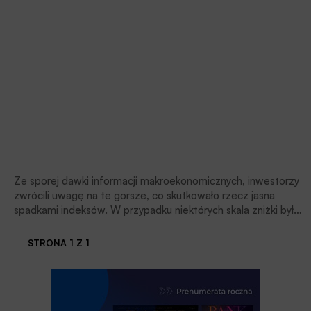
Ze sporej dawki informacji makroekonomicznych, inwestorzy
zwrócili uwagę na te gorsze, co skutkowało rzecz jasna
spadkami indeksów. W przypadku niektórych skala zniżki była
pokaźna. Nasz parkiet w tych warunkach obronił się jedynie
połowicznie. Zniżkowały indeksy dużych spółek, a wskaźniki
STRONA 1 Z 1
małych i średnich zyskały na wartości, kontynuując swoją
względną siłę.