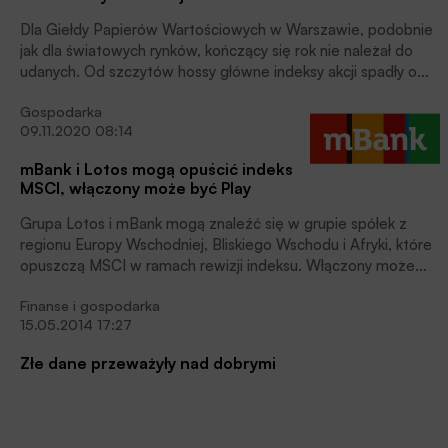
Dla Giełdy Papierów Wartościowych w Warszawie, podobnie
jak dla światowych rynków, kończący się rok nie należał do
udanych. Od szczytów hossy główne indeksy akcji spadły o
około 40% (WIG20 -45%, WIG -39%). Dla porównania,
Gospodarka
indeks S&P500 spadł od szczytu hossy o 25%. Pomimo tak
09.11.2020 08:14
złych wyników, blisko 80% polskich inwestorów wybiera
właśnie akcje notowane na GPW*. Czemu tak jest? Jakie są
mBank i Lotos mogą opuścić indeks
perspektywy? Prezentujemy opinię Jarosława Jamki –
MSCI, włączony może być Play
eksperta platformy inwestycyjnej WealthSeed.
Grupa Lotos i mBank mogą znaleźć się w grupie spółek z
regionu Europy Wschodniej, Bliskiego Wschodu i Afryki, które
opuszczą MSCI w ramach rewizji indeksu. Włączony może
być z kolei Play – oceniają analitycy Morgan Stanley.
Finanse i gospodarka
15.05.2014 17:27
Złe dane przeważyły nad dobrymi