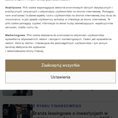
Analityczne:
Pliki cookie wspomagające zebranie anonimowych danych statystycznych i
analitycznych związanych z aktywnością użytkowników na stronie internetowej. Pomagają
nam analizować liczbowe aspekty ruchu użytkowników na stronie internetowej oraz służą do
Najnowsze
zrozumienia, w jaki sposób użytkownicy wchodzą w interakcje ze stroną internetową. Te
pliki cookie pomagają uzyskać informacje na temat liczby odwiedzających, współczynnika
odrzuceń, źródła ruchu itp.
EDUKACJA FINANSOWA
Marketingowe:
Pliki cookie stosowane do analizowania aktywności użytkowników,
Od kieszonkowego po płatności
wyświetlania odpowiednich reklam i kampanii marketingowych. Celem jest wyświetlanie
bezgotówkowe – wakacyjna przygoda
reklam, które są istotne i interesujące dla poszczególnych użytkowników i tym samym
bardziej efektywne dla wydawców
z finansami
i reklamodawców strony trzeciej.
EDUKACJA FINANSOWA
Przedszkole to kluczowy etap – to
Zaakceptuj wszystkie
wtedy dzieci zapamiętują wiedzę
finansową łatwiej i szybciej
Ustawienia
MULTIMEDIA
Jakie są zalety fazy Discovery?
Z RYNKU FINANSOWEGO
Branża leasingowa o inwestycjach w