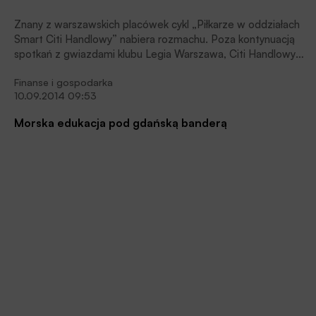
Znany z warszawskich placówek cykl „Piłkarze w oddziałach
Smart Citi Handlowy” nabiera rozmachu. Poza kontynuacją
spotkań z gwiazdami klubu Legia Warszawa, Citi Handlowy
przygotował kolejne wydarzenia dedykowane amatorom
Finanse i gospodarka
także innych dyscyplin sportowych oraz miłośnikom kultury.
10.09.2014 09:53
Spotkania organizowane będą w placówkach Smart w całej
Polsce.
Morska edukacja pod gdańską banderą