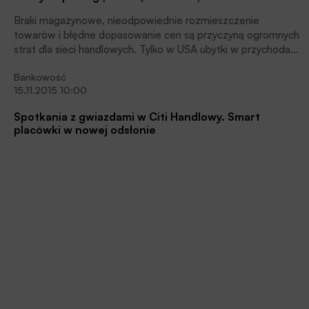
Braki magazynowe, nieodpowiednie rozmieszczenie
towarów i błędne dopasowanie cen są przyczyną ogromnych
strat dla sieci handlowych. Tylko w USA ubytki w przychodach
są większe niż w przypadku kradzieży i sięgają zawrotnej
Bankowość
kwoty ok. 1,75 bln dolarów. Sieci od lat wspomagają się
15.11.2015 10:00
robotami wyposażonymi w sztuczną inteligencję, a już
wkrótce nad naszymi głowami będą latać drony, które będą
Spotkania z gwiazdami w Citi Handlowy. Smart
zliczać towar na półkach, uważają uczestnicy konferencji
placówki w nowej odsłonie
Człowiek 4.0.