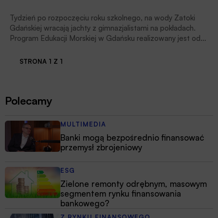
Tydzień po rozpoczęciu roku szkolnego, na wody Zatoki
Gdańskiej wracają jachty z gimnazjalistami na pokładach.
Program Edukacji Morskiej w Gdańsku realizowany jest od
pięciu lat i w tym roku świętuje swój pierwszy jubileusz.
STRONA 1 Z 1
Polecamy
MULTIMEDIA
Banki mogą bezpośrednio finansować
przemysł zbrojeniowy
ESG
Zielone remonty odrębnym, masowym
segmentem rynku finansowania
bankowego?
Z RYNKU FINANSOWEGO