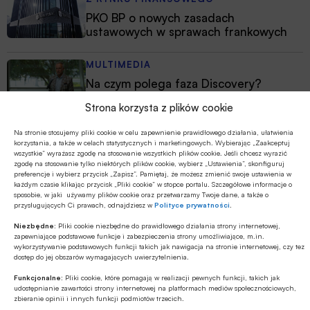
PKO BP o nowych zasadach
ustawowych w sprawach frankowych
MULTIMEDIA
Na czym polega faza Discovery?
Strona korzysta z plików cookie
Na stronie stosujemy pliki cookie w celu zapewnienie prawidłowego działania, ułatwienia
korzystania, a także w celach statystycznych i marketingowych. Wybierając „Zaakceptuj
wszystkie” wyrażasz zgodę na stosowanie wszystkich plików cookie. Jeśli chcesz wyrazić
zgodę na stosowanie tylko niektórych plików cookie, wybierz „Ustawienia”, skonfiguruj
preferencje i wybierz przycisk „Zapisz”. Pamiętaj, że możesz zmienić swoje ustawienia w
każdym czasie klikając przycisk „Pliki cookie” w stopce portalu. Szczegółowe informacje o
sposobie, w jaki używamy plików cookie oraz przetwarzamy Twoje dane, a także o
przysługujących Ci prawach, odnajdziesz w
Polityce prywatności
.
Niezbędne:
Pliki cookie niezbędne do prawidłowego działania strony internetowej,
zapewniające podstawowe funkcje i zabezpieczenia strony umożliwiające, m.in.
wykorzystywanie podstawowych funkcji takich jak nawigacja na stronie internetowej, czy tez
dostęp do jej obszarów wymagających uwierzytelnienia.
Funkcjonalne:
Pliki cookie, które pomagają w realizacji pewnych funkcji, takich jak
udostępnianie zawartości strony internetowej na platformach mediów społecznościowych,
zbieranie opinii i innych funkcji podmiotów trzecich.