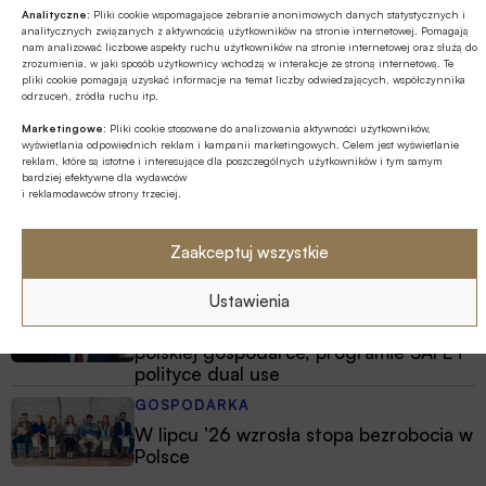
Analityczne:
Pliki cookie wspomagające zebranie anonimowych danych statystycznych i
analitycznych związanych z aktywnością użytkowników na stronie internetowej. Pomagają
Najnowsze
nam analizować liczbowe aspekty ruchu użytkowników na stronie internetowej oraz służą do
zrozumienia, w jaki sposób użytkownicy wchodzą w interakcje ze stroną internetową. Te
pliki cookie pomagają uzyskać informacje na temat liczby odwiedzających, współczynnika
EDUKACJA FINANSOWA
odrzuceń, źródła ruchu itp.
Przedszkole to kluczowy etap – to
Marketingowe:
Pliki cookie stosowane do analizowania aktywności użytkowników,
wtedy dzieci zapamiętują wiedzę
wyświetlania odpowiednich reklam i kampanii marketingowych. Celem jest wyświetlanie
reklam, które są istotne i interesujące dla poszczególnych użytkowników i tym samym
finansową łatwiej i szybciej
bardziej efektywne dla wydawców
i reklamodawców strony trzeciej.
MULTIMEDIA
Jakie są zalety fazy Discovery?
Zaakceptuj wszystkie
Ustawienia
Z RYNKU FINANSOWEGO
Branża leasingowa o inwestycjach w
polskiej gospodarce, programie SAFE i
polityce dual use
GOSPODARKA
W lipcu ’26 wzrosła stopa bezrobocia w
Polsce