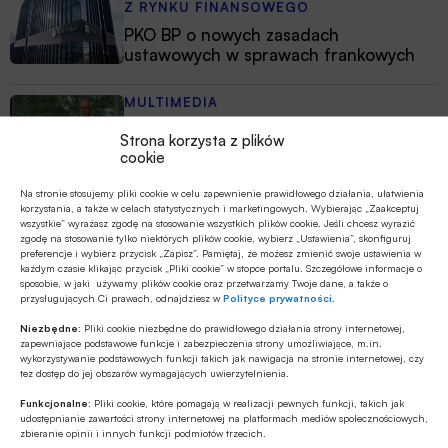
Z RYNKU FINANSOWEGO
PKO BP o nowych zasadach
ustawowych w sprawach frankowych
MULTIMEDIA
Na czym polega faza Discovery?
Strona korzysta z plików
cookie
Na stronie stosujemy pliki cookie w celu zapewnienie prawidłowego działania, ułatwienia
Z RYNKU FINANSOWEGO
korzystania, a także w celach statystycznych i marketingowych. Wybierając „Zaakceptuj
Branża leasingowa o inwestycjach w
wszystkie” wyrażasz zgodę na stosowanie wszystkich plików cookie. Jeśli chcesz wyrazić
zgodę na stosowanie tylko niektórych plików cookie, wybierz „Ustawienia”, skonfiguruj
polskiej gospodarce, programie SAFE i
preferencje i wybierz przycisk „Zapisz”. Pamiętaj, że możesz zmienić swoje ustawienia w
polityce dual use
każdym czasie klikając przycisk „Pliki cookie” w stopce portalu. Szczegółowe informacje o
sposobie, w jaki używamy plików cookie oraz przetwarzamy Twoje dane, a także o
przysługujących Ci prawach, odnajdziesz w
Polityce prywatności
.
Niezbędne:
Pliki cookie niezbędne do prawidłowego działania strony internetowej,
zapewniające podstawowe funkcje i zabezpieczenia strony umożliwiające, m.in.
wykorzystywanie podstawowych funkcji takich jak nawigacja na stronie internetowej, czy
tez dostęp do jej obszarów wymagających uwierzytelnienia.
Funkcjonalne:
Pliki cookie, które pomagają w realizacji pewnych funkcji, takich jak
udostępnianie zawartości strony internetowej na platformach mediów społecznościowych,
zbieranie opinii i innych funkcji podmiotów trzecich.