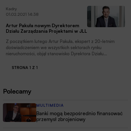
Kadry
01.02.2021 14:38
Artur Pakuła nowym Dyrektorem
Działu Zarządzania Projektami w JLL
Z początkiem lutego Artur Pakuła, ekspert z 20-letnim
doświadczeniem we wszystkich sektorach rynku
nieruchomości, objął stanowisko Dyrektora Działu
Zarządzania Projektami w międzynarodowej firmie
doradczej JLL (JLL Project & Development Services –
STRONA 1 Z 1
P&DS).
Polecamy
MULTIMEDIA
Banki mogą bezpośrednio finansować
przemysł zbrojeniowy