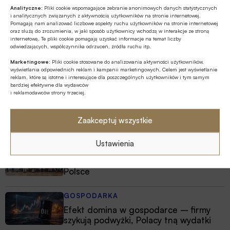
Analityczne:
Pliki cookie wspomagające zebranie anonimowych danych statystycznych
i analitycznych związanych z aktywnością użytkowników na stronie internetowej.
Pomagają nam analizować liczbowe aspekty ruchu użytkowników na stronie internetowej
oraz służą do zrozumienia, w jaki sposób użytkownicy wchodzą w interakcje ze stroną
internetową. Te pliki cookie pomagają uzyskać informacje na temat liczby
odwiedzających, współczynnika odrzuceń, źródła ruchu itp.
Marketingowe:
Pliki cookie stosowane do analizowania aktywności użytkowników,
wyświetlania odpowiednich reklam i kampanii marketingowych. Celem jest wyświetlanie
Najnowsze
reklam, które są istotne i interesujące dla poszczególnych użytkowników i tym samym
bardziej efektywne dla wydawców
i reklamodawców strony trzeciej.
MULTIMEDIA
Jakie są zalety fazy Discovery?
Zaakceptuj wszystkie
Ustawienia
GOSPODARKA
W lipcu ’26 wzrosła stopa bezrobocia w
Polsce
GOSPODARKA
Efekt domina w gospodarce – firmy
szykują podwyżki, Polacy tną wydatki