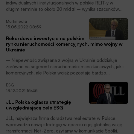
indywidualnych i instytucjonalnych w polskie REIT-y w
długim terminie to około 20 mld zł – wynika szacunków
analityków JLL i Banku Pekao, przesłanych PAP Biznes.
Multimedia
Zdaniem ekspertów, od strony instytucjonalnej najbardziej
15.05.2022 08:59
predysponowane do inwestowania w REIT-y w przyszłości
są fundusze PPK.
Rekordowe inwestycje na polskim
rynku nieruchomości komercyjnych, mimo wojny w
Ukrainie
– Niepewność związana z wojną w Ukrainie oddziałuje
zarówno na segment nieruchomości mieszkaniowych, jak i
komercyjnych, ale Polska wciąż pozostaje bardzo
atrakcyjnym rynkiem dla inwestorów – ocenia Mateusz
ESG
Bonca, prezes JLL Polska. Jak wskazuje, mieszkaniówka
13.12.2021 15:45
boryka się z dużą nierównowagą popytu i podaży, a silny
popyt wewnętrzny będzie nadal napędzać sprzedaż i ceny.
JLL Polska ogłasza strategię
Z kolei na rynku komercyjnym łączna wartość transakcji
uwzględniającą cele ESG
inwestycyjnych sięgnęła w ubiegłym roku 6,4 mld euro. Tu
też można się spodziewać w nadchodzących miesiącach
JLL, największa firma doradztwa real estate w Polsce,
wzrostu cen i waloryzacji czynszów.
wprowadza nową strategię w oparciu o jej globalną wizję
transformacji Net-Zero, czytamy w komunikacie Spółki.