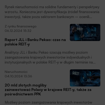
Rynek nieruchomości ma solidne fundamenty i perspektywy
wzrostu. Konieczna jest dywersyfikacja źródeł finansowania
inwestycji, także poza sektorem bankowym – ocenili
uczestnicy debaty PAP Biznes podczas Europejskiego
Z rynku finansowego
Kongresu Finansowego w Sopocie.
06.12.2024 15:32
Raport JLL i Banku Pekao: czas na
polskie REIT-y
Analitycy JLL i Banku Pekao szacują możliwy poziom
zaangażowania krajowych inwestorów indywidualnych i
instytucjonalnych w polskie REIT-y w długim terminie na
około 20 mld zł.
Nieruchomości
04.10.2024 13:36
20 mld złotych mogliby
zainwestować Polacy w krajowe REIT-y, także za
pośrednictwem PPK
Możliwy poziom zaangażowania krajowych inwestorów