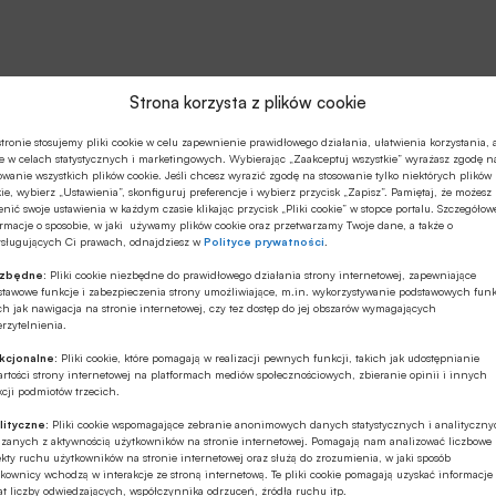
Strona korzysta z plików cookie
tronie stosujemy pliki cookie w celu zapewnienie prawidłowego działania, ułatwienia korzystania, 
e w celach statystycznych i marketingowych. Wybierając „Zaakceptuj wszystkie” wyrażasz zgodę n
owanie wszystkich plików cookie. Jeśli chcesz wyrazić zgodę na stosowanie tylko niektórych plików
ie, wybierz „Ustawienia”, skonfiguruj preferencje i wybierz przycisk „Zapisz”. Pamiętaj, że możesz
nić swoje ustawienia w każdym czasie klikając przycisk „Pliki cookie” w stopce portalu. Szczegółow
rmacje o sposobie, w jaki używamy plików cookie oraz przetwarzamy Twoje dane, a także o
ysługujących Ci prawach, odnajdziesz w
Polityce prywatności
.
ezbędne:
Pliki cookie niezbędne do prawidłowego działania strony internetowej, zapewniające
stawowe funkcje i zabezpieczenia strony umożliwiające, m.in. wykorzystywanie podstawowych funk
ch jak nawigacja na stronie internetowej, czy tez dostęp do jej obszarów wymagających
rzytelnienia.
kcjonalne:
Pliki cookie, które pomagają w realizacji pewnych funkcji, takich jak udostępnianie
rtości strony internetowej na platformach mediów społecznościowych, zbieranie opinii i innych
cji podmiotów trzecich.
lityczne:
Pliki cookie wspomagające zebranie anonimowych danych statystycznych i analityczn
ązanych z aktywnością użytkowników na stronie internetowej. Pomagają nam analizować liczbowe
kty ruchu użytkowników na stronie internetowej oraz służą do zrozumienia, w jaki sposób
kownicy wchodzą w interakcje ze stroną internetową. Te pliki cookie pomagają uzyskać informacje
t liczby odwiedzających, współczynnika odrzuceń, źródła ruchu itp.