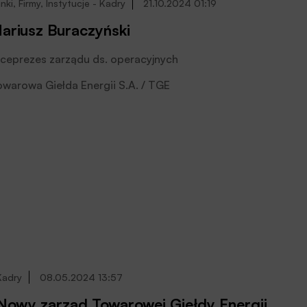
nki, Firmy, Instytucje - Kadry
21.10.2024 01:19
ariusz Buraczyński
ceprezes zarządu ds. operacyjnych
warowa Giełda Energii S.A. / TGE
Kadry
08.05.2024 13:57
Nowy zarząd Towarowej Giełdy Energii