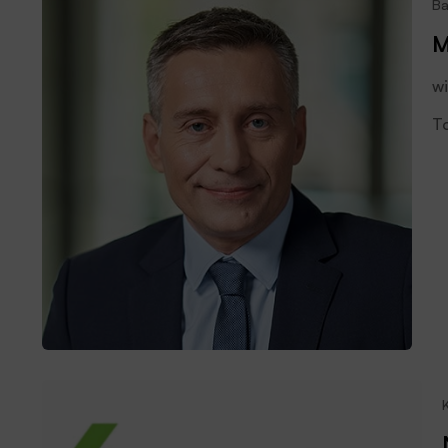
Ba
M
wi
To