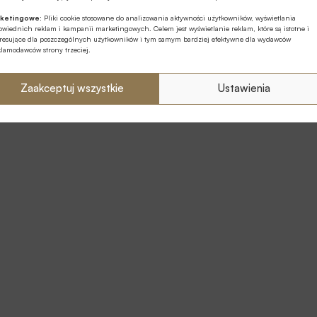
ketingowe:
Pliki cookie stosowane do analizowania aktywności użytkowników, wyświetlania
wiednich reklam i kampanii marketingowych. Celem jest wyświetlanie reklam, które są istotne i
eresujące dla poszczególnych użytkowników i tym samym bardziej efektywne dla wydawców
klamodawców strony trzeciej.
Zaakceptuj wszystkie
Ustawienia