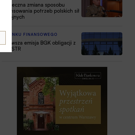
Konieczna zmiana sposobu
finansowania potrzeb polskich sił
zbrojnych
Z RYNKU FINANSOWEGO
Pierwsza emisja BGK obligacji z
POLSTR