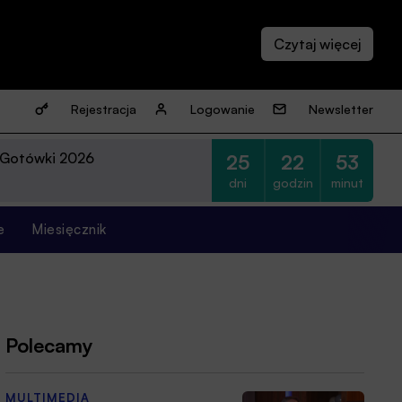
Rejestracja
Logowanie
Newsletter
 Gotówki 2026
25
22
53
dni
godzin
minut
e
Miesięcznik
Polecamy
MULTIMEDIA