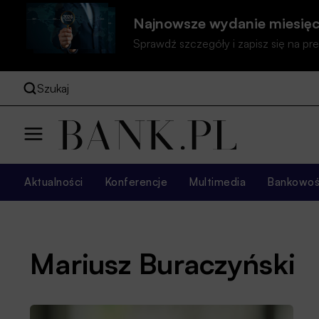
Najnowsze wydanie miesięc
Sprawdź szczegóły i zapisz się na 
Szukaj
Aktualności
Konferencje
Multimedia
Bankowość
Mariusz Buraczyński