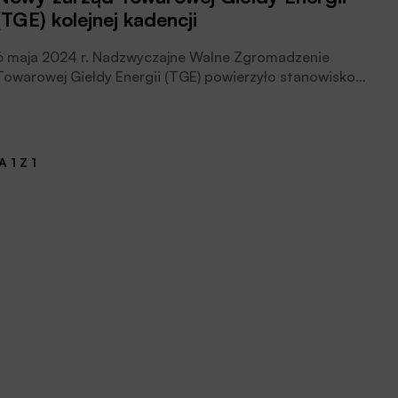
(TGE) kolejnej kadencji
6 maja 2024 r. Nadzwyczajne Walne Zgromadzenie
Towarowej Giełdy Energii (TGE) powierzyło stanowisko
prezesa zarządu kolejnej kadencji Piotrowi Listwoniowi,
dotychczasowemu wiceprezesowi ds. operacyjnych.
Decyzją Rady Nadzorczej TGE na stanowisku
wiceprezesa zarządu ds. rozwoju biznesu kolejnej
 1 Z 1
kadencji pozostanie Jarosław Ziębiec. Jednocześnie
Rada Nadzorcza powołała na stanowisko wiceprezesa
zarządu ds. operacyjnych kolejnej kadencji Mariusza
Buraczyńskiego, który obejmie funkcję pod warunkiem
uzyskania zgody Komisji Nadzoru Finansowego, czytamy
w informacji GPW i TGE.