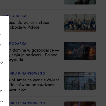
GOSPODARKA
W lipcu ’26 wzrosła stopa
bezrobocia w Polsce
a
a
GOSPODARKA
e
Efekt domina w gospodarce –
firmy szykują podwyżki, Polacy
tną wydatki
cji
Z RYNKU FINANSOWEGO
Bank of America wydaje ćwierć
mld dolarów na odchudzanie
pracowników
ych
 na
Z RYNKU FINANSOWEGO