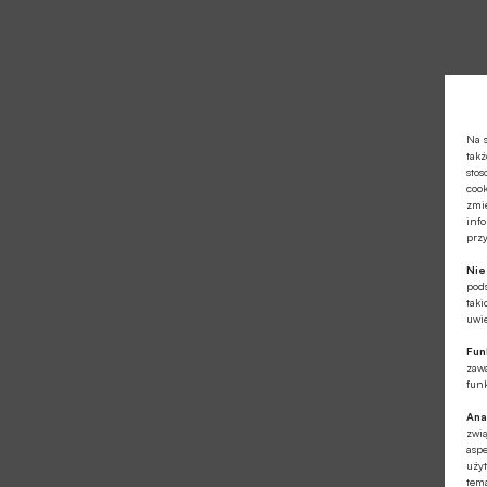
Na s
takż
stos
cook
zmie
info
prz
Ni
pod
taki
uwie
Fun
zawa
funk
Ana
zwi
aspe
użyt
tema