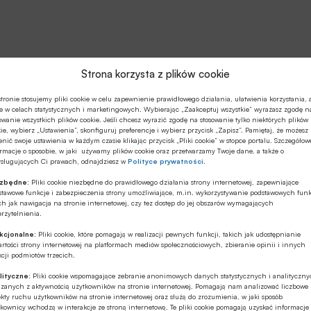
Strona korzysta z plików cookie
tronie stosujemy pliki cookie w celu zapewnienie prawidłowego działania, ułatwienia korzystania, 
e w celach statystycznych i marketingowych. Wybierając „Zaakceptuj wszystkie” wyrażasz zgodę n
owanie wszystkich plików cookie. Jeśli chcesz wyrazić zgodę na stosowanie tylko niektórych plików
ie, wybierz „Ustawienia”, skonfiguruj preferencje i wybierz przycisk „Zapisz”. Pamiętaj, że możesz
nić swoje ustawienia w każdym czasie klikając przycisk „Pliki cookie” w stopce portalu. Szczegółow
rmacje o sposobie, w jaki używamy plików cookie oraz przetwarzamy Twoje dane, a także o
ysługujących Ci prawach, odnajdziesz w
Polityce prywatności
.
ezbędne:
Pliki cookie niezbędne do prawidłowego działania strony internetowej, zapewniające
stawowe funkcje i zabezpieczenia strony umożliwiające, m.in. wykorzystywanie podstawowych funk
ch jak nawigacja na stronie internetowej, czy tez dostęp do jej obszarów wymagających
rzytelnienia.
kcjonalne:
Pliki cookie, które pomagają w realizacji pewnych funkcji, takich jak udostępnianie
rtości strony internetowej na platformach mediów społecznościowych, zbieranie opinii i innych
cji podmiotów trzecich.
lityczne:
Pliki cookie wspomagające zebranie anonimowych danych statystycznych i analityczn
ązanych z aktywnością użytkowników na stronie internetowej. Pomagają nam analizować liczbowe
kty ruchu użytkowników na stronie internetowej oraz służą do zrozumienia, w jaki sposób
kownicy wchodzą w interakcje ze stroną internetową. Te pliki cookie pomagają uzyskać informacje