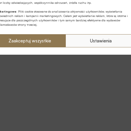
t liczby odwiedzających, współczynnika odrzuceń, źródła ruchu itp.
ketingowe:
Pliki cookie stosowane do analizowania aktywności użytkowników, wyświetlania
wiednich reklam i kampanii marketingowych. Celem jest wyświetlanie reklam, które są istotne i
eresujące dla poszczególnych użytkowników i tym samym bardziej efektywne dla wydawców
klamodawców strony trzeciej.
Zaakceptuj wszystkie
Ustawienia