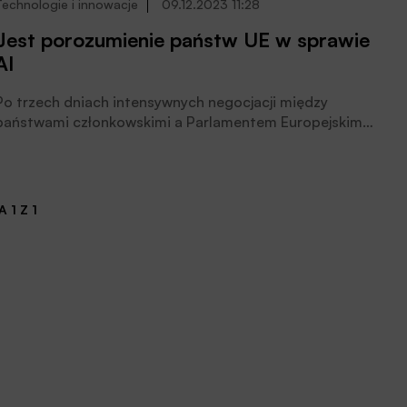
Technologie i innowacje
09.12.2023 11:28
Jest porozumienie państw UE w sprawie
AI
Po trzech dniach intensywnych negocjacji między
państwami członkowskimi a Parlamentem Europejskim
Unia Europejska osiągnęła w piątek bezprecedensowe
na poziomie światowym porozumienie, regulujące
rozwój sztucznej inteligencji
 1 Z 1