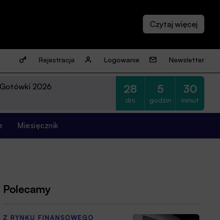
Rejestracja
Logowanie
Newsletter
 Gotówki 2026
28
5
30
dni
godzin
minut
e
Miesięcznik
Polecamy
Z RYNKU FINANSOWEGO