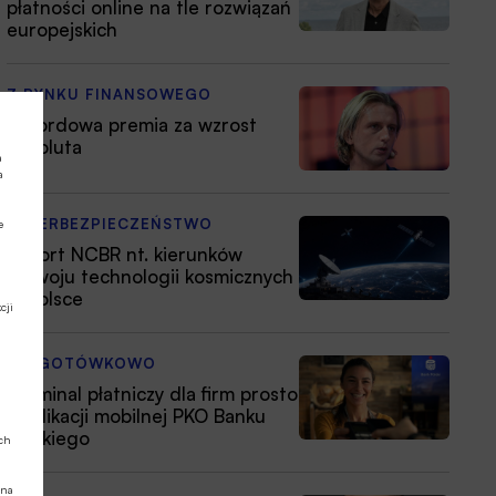
płatności online na tle rozwiązań
europejskich
Z RYNKU FINANSOWEGO
Rekordowa premia za wzrost
Revoluta
a
a
CYBERBEZPIECZEŃSTWO
e
Raport NCBR nt. kierunków
rozwoju technologii kosmicznych
w Polsce
cji
BEZGOTÓWKOWO
Terminal płatniczy dla firm prosto
z aplikacji mobilnej PKO Banku
Polskiego
ych
 na