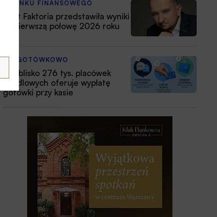
Z RYNKU FINANSOWEGO
Nest Faktoria przedstawiła wyniki
za pierwszą połowę 2026 roku
BEZGOTÓWKOWO
Już blisko 276 tys. placówek
handlowych oferuje wypłatę
gotówki przy kasie