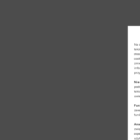
Na s
takż
stos
cook
zmie
info
prz
Ni
pod
taki
uwie
Fun
zawa
funk
Ana
zwi
aspe
użyt