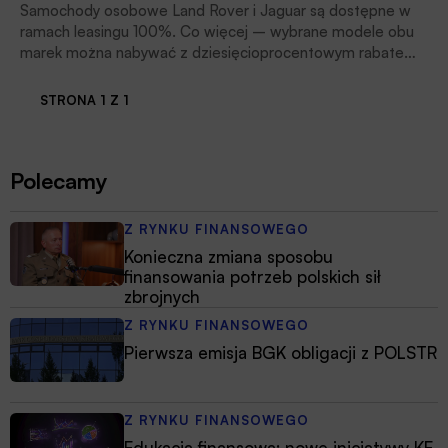
Samochody osobowe Land Rover i Jaguar są dostępne w
ramach leasingu 100%. Co więcej – wybrane modele obu
marek można nabywać z dziesięcioprocentowym rabatem.
Oferta dotyczy tak aktualnych, jak i nowych klientów PKO
Leasing.
STRONA 1 Z 1
Polecamy
Z RYNKU FINANSOWEGO
Konieczna zmiana sposobu
finansowania potrzeb polskich sił
zbrojnych
Z RYNKU FINANSOWEGO
Pierwsza emisja BGK obligacji z POLSTR
Z RYNKU FINANSOWEGO
Edukacja finansowa: nowe inicjatywy KE