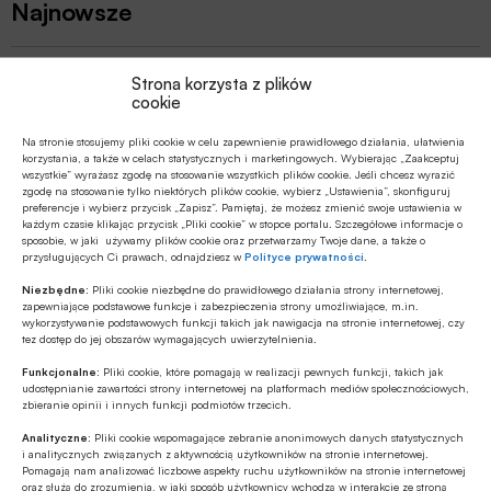
Najnowsze
Z RYNKU FINANSOWEGO
Strona korzysta z plików
EBC o ewentualnym finansowaniu
cookie
wydatków obronnych przez NBP
Na stronie stosujemy pliki cookie w celu zapewnienie prawidłowego działania, ułatwienia
korzystania, a także w celach statystycznych i marketingowych. Wybierając „Zaakceptuj
GOSPODARKA
wszystkie” wyrażasz zgodę na stosowanie wszystkich plików cookie. Jeśli chcesz wyrazić
zgodę na stosowanie tylko niektórych plików cookie, wybierz „Ustawienia”, skonfiguruj
Leasing w Polsce rośnie znacznie silniej
preferencje i wybierz przycisk „Zapisz”. Pamiętaj, że możesz zmienić swoje ustawienia w
niż nasze PKB
każdym czasie klikając przycisk „Pliki cookie” w stopce portalu. Szczegółowe informacje o
sposobie, w jaki używamy plików cookie oraz przetwarzamy Twoje dane, a także o
przysługujących Ci prawach, odnajdziesz w
Polityce prywatności
.
Z RYNKU FINANSOWEGO
Niezbędne:
Pliki cookie niezbędne do prawidłowego działania strony internetowej,
Poziom aktywów OFE w lipcu ’26
zapewniające podstawowe funkcje i zabezpieczenia strony umożliwiające, m.in.
osiągnął rekordową wartość 354,9 mld
wykorzystywanie podstawowych funkcji takich jak nawigacja na stronie internetowej, czy
tez dostęp do jej obszarów wymagających uwierzytelnienia.
zł
Funkcjonalne:
Pliki cookie, które pomagają w realizacji pewnych funkcji, takich jak
ESG
udostępnianie zawartości strony internetowej na platformach mediów społecznościowych,
zbieranie opinii i innych funkcji podmiotów trzecich.
Fale upałów nie są wyłącznie
problemem pogodowym – to istotne
Analityczne:
Pliki cookie wspomagające zebranie anonimowych danych statystycznych
ryzyko biznesowe
i analitycznych związanych z aktywnością użytkowników na stronie internetowej.
Pomagają nam analizować liczbowe aspekty ruchu użytkowników na stronie internetowej
GOSPODARKA
oraz służą do zrozumienia, w jaki sposób użytkownicy wchodzą w interakcje ze stroną