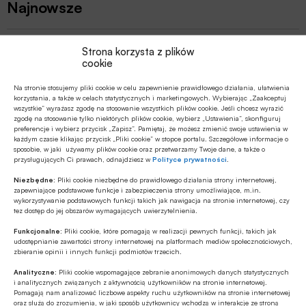
Najnowsze
EDUKACJA FINANSOWA
Strona korzysta z plików
Od kieszonkowego po płatności
cookie
bezgotówkowe – wakacyjna przygoda
z finansami
Na stronie stosujemy pliki cookie w celu zapewnienie prawidłowego działania, ułatwienia
korzystania, a także w celach statystycznych i marketingowych. Wybierając „Zaakceptuj
EDUKACJA FINANSOWA
wszystkie” wyrażasz zgodę na stosowanie wszystkich plików cookie. Jeśli chcesz wyrazić
zgodę na stosowanie tylko niektórych plików cookie, wybierz „Ustawienia”, skonfiguruj
Przedszkole to kluczowy etap – to
preferencje i wybierz przycisk „Zapisz”. Pamiętaj, że możesz zmienić swoje ustawienia w
wtedy dzieci zapamiętują wiedzę
każdym czasie klikając przycisk „Pliki cookie” w stopce portalu. Szczegółowe informacje o
sposobie, w jaki używamy plików cookie oraz przetwarzamy Twoje dane, a także o
finansową łatwiej i szybciej
przysługujących Ci prawach, odnajdziesz w
Polityce prywatności
.
MULTIMEDIA
Niezbędne:
Pliki cookie niezbędne do prawidłowego działania strony internetowej,
Jakie są zalety fazy Discovery?
zapewniające podstawowe funkcje i zabezpieczenia strony umożliwiające, m.in.
wykorzystywanie podstawowych funkcji takich jak nawigacja na stronie internetowej, czy
tez dostęp do jej obszarów wymagających uwierzytelnienia.
Funkcjonalne:
Pliki cookie, które pomagają w realizacji pewnych funkcji, takich jak
Z RYNKU FINANSOWEGO
udostępnianie zawartości strony internetowej na platformach mediów społecznościowych,
zbieranie opinii i innych funkcji podmiotów trzecich.
Branża leasingowa o inwestycjach w
polskiej gospodarce, programie SAFE i
Analityczne:
Pliki cookie wspomagające zebranie anonimowych danych statystycznych
polityce dual use
i analitycznych związanych z aktywnością użytkowników na stronie internetowej.
Pomagają nam analizować liczbowe aspekty ruchu użytkowników na stronie internetowej
MULTIMEDIA
oraz służą do zrozumienia, w jaki sposób użytkownicy wchodzą w interakcje ze stroną