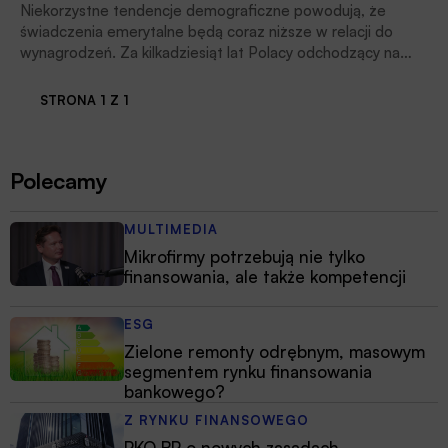
Niekorzystne tendencje demograficzne powodują, że
świadczenia emerytalne będą coraz niższe w relacji do
wynagrodzeń. Za kilkadziesiąt lat Polacy odchodzący na
emeryturę będą dostawać tylko 1/3 swojej ostatniej pensji.
– Już dzisiaj trzeba myśleć o tym, że sami powinniśmy
STRONA 1 Z 1
oszczędzać na przyszłą emeryturę. Możemy kupować
nieruchomości i odkładać pieniądze w banku, ale jest też
szereg instrumentów finansowych w ramach III filaru –
Polecamy
podkreśla dr Adam Czerniak, główny ekonomista Polityki
Insight.
MULTIMEDIA
Mikrofirmy potrzebują nie tylko
finansowania, ale także kompetencji
ESG
Zielone remonty odrębnym, masowym
segmentem rynku finansowania
bankowego?
Z RYNKU FINANSOWEGO
PKO BP o nowych zasadach