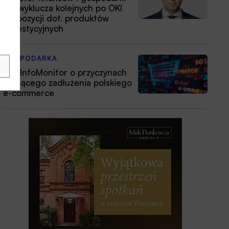
nie wyklucza kolejnych po OKI
propozycji dot. produktów
inwestycyjnych
GOSPODARKA
BIG InfoMonitor o przyczynach
rosnącego zadłużenia polskiego
e-commerce