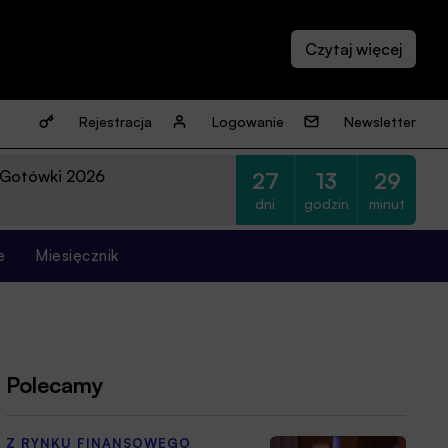
Rejestracja
Logowanie
Newsletter
 Gotówki 2026
27
13
29
dni
godzin
minut
e
Miesięcznik
Polecamy
Z RYNKU FINANSOWEGO