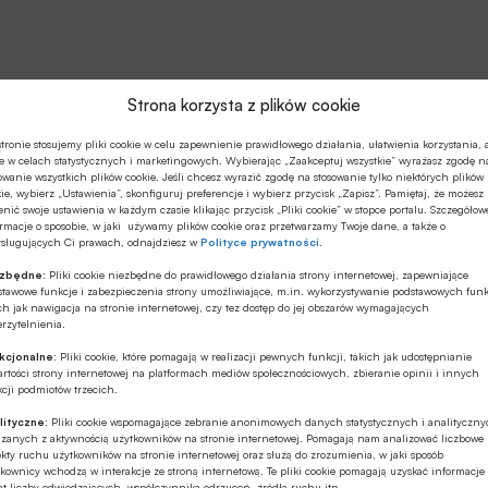
Strona korzysta z plików cookie
tronie stosujemy pliki cookie w celu zapewnienie prawidłowego działania, ułatwienia korzystania, 
e w celach statystycznych i marketingowych. Wybierając „Zaakceptuj wszystkie” wyrażasz zgodę n
owanie wszystkich plików cookie. Jeśli chcesz wyrazić zgodę na stosowanie tylko niektórych plików
ie, wybierz „Ustawienia”, skonfiguruj preferencje i wybierz przycisk „Zapisz”. Pamiętaj, że możesz
nić swoje ustawienia w każdym czasie klikając przycisk „Pliki cookie” w stopce portalu. Szczegółow
rmacje o sposobie, w jaki używamy plików cookie oraz przetwarzamy Twoje dane, a także o
ysługujących Ci prawach, odnajdziesz w
Polityce prywatności
.
ezbędne:
Pliki cookie niezbędne do prawidłowego działania strony internetowej, zapewniające
stawowe funkcje i zabezpieczenia strony umożliwiające, m.in. wykorzystywanie podstawowych funk
ch jak nawigacja na stronie internetowej, czy tez dostęp do jej obszarów wymagających
rzytelnienia.
kcjonalne:
Pliki cookie, które pomagają w realizacji pewnych funkcji, takich jak udostępnianie
rtości strony internetowej na platformach mediów społecznościowych, zbieranie opinii i innych
cji podmiotów trzecich.
lityczne:
Pliki cookie wspomagające zebranie anonimowych danych statystycznych i analityczn
ązanych z aktywnością użytkowników na stronie internetowej. Pomagają nam analizować liczbowe
kty ruchu użytkowników na stronie internetowej oraz służą do zrozumienia, w jaki sposób
kownicy wchodzą w interakcje ze stroną internetową. Te pliki cookie pomagają uzyskać informacje
t liczby odwiedzających, współczynnika odrzuceń, źródła ruchu itp.