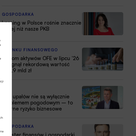
GOSPODARKA
Leasing w Polsce rośnie znacznie
silniej niż nasze PKB
a
a
Z RYNKU FINANSOWEGO
Poziom aktywów OFE w lipcu ’26
e
osiągnął rekordową wartość
354,9 mld zł
cji
ESG
Fale upałów nie są wyłącznie
problemem pogodowym – to
istotne ryzyko biznesowe
ych
GOSPODARKA
 na
Minister finansów i gospodarki