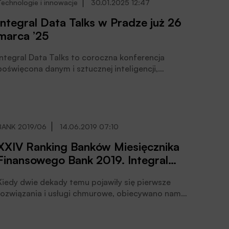
Technologie i innowacje
30.01.2025 12:47
Integral Data Talks w Pradze już 26
marca ’25
Integral Data Talks to coroczna konferencja
poświęcona danym i sztucznej inteligencji,
organizowana przez Integral Solutions. Po siedmiu
polskich edycjach, wydarzenie w marcu ‘25 po raz
pierwszy odbędzie się w Pradze.
BANK 2019/06
14.06.2019 07:10
XXIV Ranking Banków Miesięcznika
Finansowego Bank 2019. Integral
Solutions – Technologie: Coś
Kiedy dwie dekady temu pojawiły się pierwsze
zabawnego wydarzyło się w drodze do
rozwiązania i usługi chmurowe, obiecywano nam
chmury
uproszczenie sposobu, w jaki organizacje zarządzają
aplikacjami, systemami, danymi i infrastrukturą wraz z
dostępem do nich. Rozwiązania w chmurze miały nie