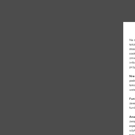
Na s
takż
stos
cook
zmie
info
prz
Ni
pod
taki
uwie
Fun
zawa
funk
Ana
zwi
aspe
użyt
tema