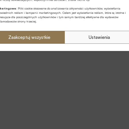
ketingowe:
Pliki cookie stosowane do analizowania aktywności użytkowników, wyświetlania
wiednich reklam i kampanii marketingowych. Celem jest wyświetlanie reklam, które są istotne i
eresujące dla poszczególnych użytkowników i tym samym bardziej efektywne dla wydawców
klamodawców strony trzeciej.
Zaakceptuj wszystkie
Ustawienia