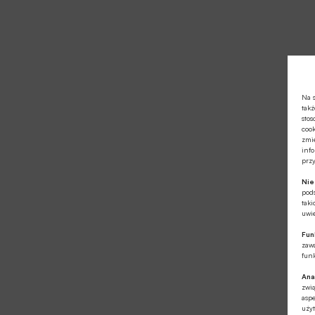
Na s
takż
stos
cook
zmie
info
prz
Ni
pod
taki
uwie
Fun
zawa
funk
Ana
zwi
aspe
użyt