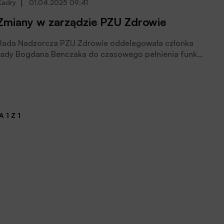
Kadry
01.04.2025 09:41
Zmiany w zarządzie PZU Zdrowie
Rada Nadzorcza PZU Zdrowie oddelegowała członka
rady Bogdana Benczaka do czasowego pełnienia funkcji
prezesa zarządu PZU Zdrowie
 1 Z 1