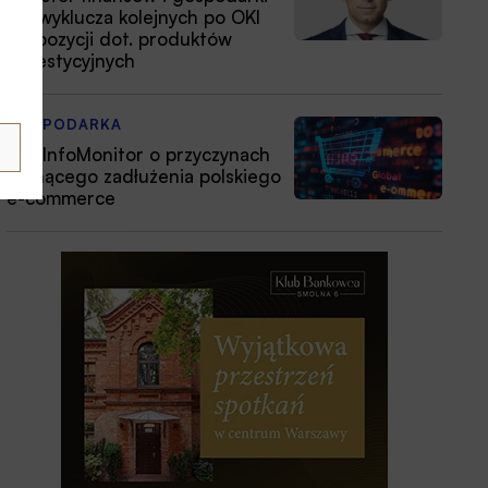
nie wyklucza kolejnych po OKI
propozycji dot. produktów
inwestycyjnych
GOSPODARKA
BIG InfoMonitor o przyczynach
rosnącego zadłużenia polskiego
e-commerce