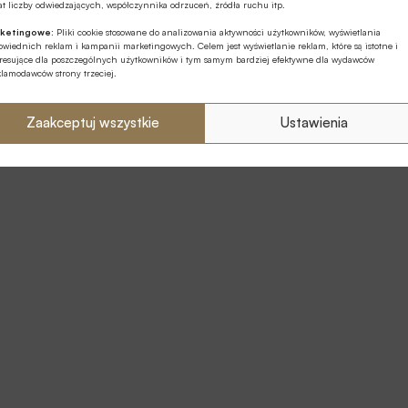
t liczby odwiedzających, współczynnika odrzuceń, źródła ruchu itp.
ketingowe:
Pliki cookie stosowane do analizowania aktywności użytkowników, wyświetlania
wiednich reklam i kampanii marketingowych. Celem jest wyświetlanie reklam, które są istotne i
eresujące dla poszczególnych użytkowników i tym samym bardziej efektywne dla wydawców
klamodawców strony trzeciej.
Zaakceptuj wszystkie
Ustawienia