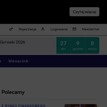
Rejestracja
Logowanie
Newsletter
 Gotówki 2026
27
9
8
dni
godzin
minut
e
Miesięcznik
Polecamy
Z RYNKU FINANSOWEGO