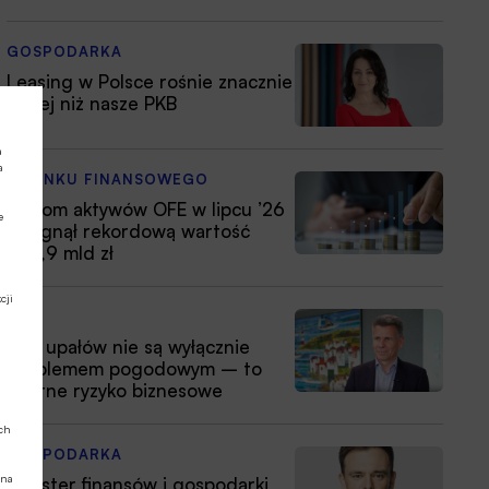
GOSPODARKA
Leasing w Polsce rośnie znacznie
silniej niż nasze PKB
a
a
Z RYNKU FINANSOWEGO
Poziom aktywów OFE w lipcu ’26
e
osiągnął rekordową wartość
354,9 mld zł
cji
ESG
Fale upałów nie są wyłącznie
problemem pogodowym – to
istotne ryzyko biznesowe
ych
GOSPODARKA
 na
Minister finansów i gospodarki