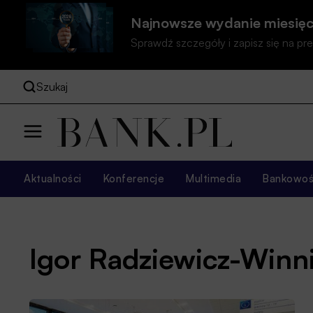
Najnowsze wydanie miesięc
Sprawdź szczegóły i zapisz się na 
Szukaj
Aktualności
Konferencje
Multimedia
Bankowość
Igor Radziewicz-Winni