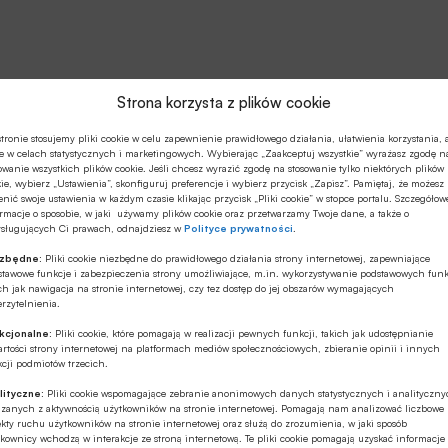
Strona korzysta z plików cookie
tronie stosujemy pliki cookie w celu zapewnienie prawidłowego działania, ułatwienia korzystania, 
e w celach statystycznych i marketingowych. Wybierając „Zaakceptuj wszystkie” wyrażasz zgodę n
owanie wszystkich plików cookie. Jeśli chcesz wyrazić zgodę na stosowanie tylko niektórych plików
ie, wybierz „Ustawienia”, skonfiguruj preferencje i wybierz przycisk „Zapisz”. Pamiętaj, że możesz
nić swoje ustawienia w każdym czasie klikając przycisk „Pliki cookie” w stopce portalu. Szczegółow
rmacje o sposobie, w jaki używamy plików cookie oraz przetwarzamy Twoje dane, a także o
ysługujących Ci prawach, odnajdziesz w
Polityce prywatności
.
ezbędne:
Pliki cookie niezbędne do prawidłowego działania strony internetowej, zapewniające
stawowe funkcje i zabezpieczenia strony umożliwiające, m.in. wykorzystywanie podstawowych funk
ch jak nawigacja na stronie internetowej, czy tez dostęp do jej obszarów wymagających
rzytelnienia.
kcjonalne:
Pliki cookie, które pomagają w realizacji pewnych funkcji, takich jak udostępnianie
rtości strony internetowej na platformach mediów społecznościowych, zbieranie opinii i innych
cji podmiotów trzecich.
lityczne:
Pliki cookie wspomagające zebranie anonimowych danych statystycznych i analityczn
ązanych z aktywnością użytkowników na stronie internetowej. Pomagają nam analizować liczbowe
kty ruchu użytkowników na stronie internetowej oraz służą do zrozumienia, w jaki sposób
kownicy wchodzą w interakcje ze stroną internetową. Te pliki cookie pomagają uzyskać informacje