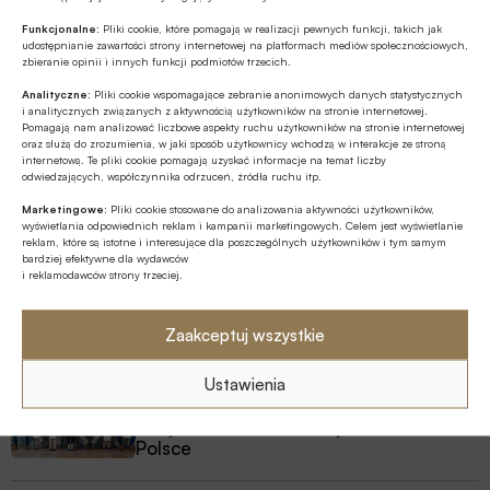
Przedszkole to kluczowy etap – to
wtedy dzieci zapamiętują wiedzę
Funkcjonalne:
Pliki cookie, które pomagają w realizacji pewnych funkcji, takich jak
udostępnianie zawartości strony internetowej na platformach mediów społecznościowych,
finansową łatwiej i szybciej
zbieranie opinii i innych funkcji podmiotów trzecich.
MULTIMEDIA
Analityczne:
Pliki cookie wspomagające zebranie anonimowych danych statystycznych
Jakie są zalety fazy Discovery?
i analitycznych związanych z aktywnością użytkowników na stronie internetowej.
Pomagają nam analizować liczbowe aspekty ruchu użytkowników na stronie internetowej
oraz służą do zrozumienia, w jaki sposób użytkownicy wchodzą w interakcje ze stroną
internetową. Te pliki cookie pomagają uzyskać informacje na temat liczby
odwiedzających, współczynnika odrzuceń, źródła ruchu itp.
Z RYNKU FINANSOWEGO
Marketingowe:
Pliki cookie stosowane do analizowania aktywności użytkowników,
Branża leasingowa o inwestycjach w
wyświetlania odpowiednich reklam i kampanii marketingowych. Celem jest wyświetlanie
polskiej gospodarce, programie SAFE i
reklam, które są istotne i interesujące dla poszczególnych użytkowników i tym samym
polityce dual use
bardziej efektywne dla wydawców
i reklamodawców strony trzeciej.
MULTIMEDIA
Banki mogą bezpośrednio finansować
Zaakceptuj wszystkie
przemysł zbrojeniowy
Ustawienia
GOSPODARKA
W lipcu ’26 wzrosła stopa bezrobocia w
Polsce