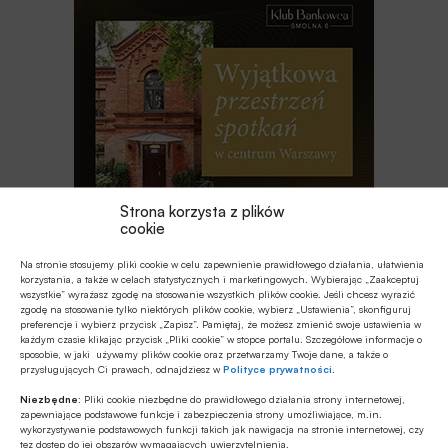
Strona korzysta z plików
cookie
Na stronie stosujemy pliki cookie w celu zapewnienie prawidłowego działania, ułatwienia
Najnowsze
korzystania, a także w celach statystycznych i marketingowych. Wybierając „Zaakceptuj
wszystkie” wyrażasz zgodę na stosowanie wszystkich plików cookie. Jeśli chcesz wyrazić
zgodę na stosowanie tylko niektórych plików cookie, wybierz „Ustawienia”, skonfiguruj
preferencje i wybierz przycisk „Zapisz”. Pamiętaj, że możesz zmienić swoje ustawienia w
EDUKACJA FINANSOWA
każdym czasie klikając przycisk „Pliki cookie” w stopce portalu. Szczegółowe informacje o
sposobie, w jaki używamy plików cookie oraz przetwarzamy Twoje dane, a także o
Od kieszonkowego po płatności
przysługujących Ci prawach, odnajdziesz w
Polityce prywatności
.
bezgotówkowe – wakacyjna przygoda
z finansami
Niezbędne:
Pliki cookie niezbędne do prawidłowego działania strony internetowej,
zapewniające podstawowe funkcje i zabezpieczenia strony umożliwiające, m.in.
EDUKACJA FINANSOWA
wykorzystywanie podstawowych funkcji takich jak nawigacja na stronie internetowej, czy
tez dostęp do jej obszarów wymagających uwierzytelnienia.