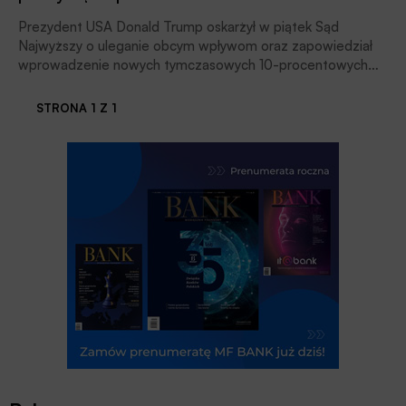
Prezydent USA Donald Trump oskarżył w piątek Sąd
Najwyższy o uleganie obcym wpływom oraz zapowiedział
wprowadzenie nowych tymczasowych 10-procentowych
ceł na towary z całego świata. To reakcja prezydenta na
unieważnienie przez Sąd większości nałożonych przez
STRONA 1 Z 1
niego ceł.