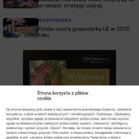
w ramach strategii unijnej
GOSPODARKA
Polska szóstą gospodarką UE w 2025
roku
Strona korzysta z plików
cookie
Na stronie stosujemy pliki cookie w celu zapewnienie prawidłowego działania, ułatwienia
korzystania, a także w celach statystycznych i marketingowych. Wybierając „Zaakceptuj
wszystkie” wyrażasz zgodę na stosowanie wszystkich plików cookie. Jeśli chcesz wyrazić
zgodę na stosowanie tylko niektórych plików cookie, wybierz „Ustawienia”, skonfiguruj
preferencje i wybierz przycisk „Zapisz”. Pamiętaj, że możesz zmienić swoje ustawienia w
każdym czasie klikając przycisk „Pliki cookie” w stopce portalu. Szczegółowe informacje o
sposobie, w jaki używamy plików cookie oraz przetwarzamy Twoje dane, a także o