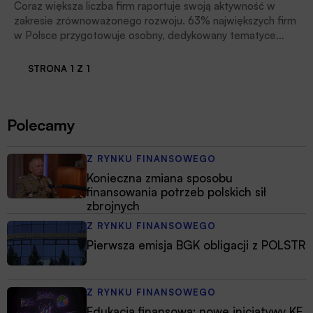
Coraz większa liczba firm raportuje swoją aktywność w
zakresie zrównoważonego rozwoju. 63% największych firm
w Polsce przygotowuje osobny, dedykowany tematyce
ESG raport, a 17% przedsiębiorstw uwzględnia kwestie
ESG w swoich raportach rocznych – wynika z raportu
STRONA 1 Z 1
KPMG w Polsce pt. „Badanie raportowania
zrównoważonego rozwoju. Sprawozdawczość w dobie
nowych przepisów”. Zakres raportowanych informacji
Polecamy
wskazuje jednak, że firmy mają jeszcze wiele do zrobienia,
aby zaraportować przynajmniej minimum wymagane przez
wchodzącą w najbliższych latach dyrektywę CSRD, czytamy
Z RYNKU FINANSOWEGO
w komunikacie KPMG.
Konieczna zmiana sposobu
finansowania potrzeb polskich sił
zbrojnych
Z RYNKU FINANSOWEGO
Pierwsza emisja BGK obligacji z POLSTR
Z RYNKU FINANSOWEGO
Edukacja finansowa: nowe inicjatywy KE