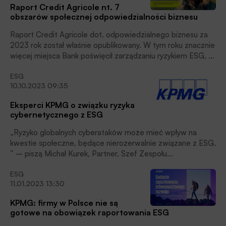
Raport Credit Agricole nt. 7
obszarów społecznej odpowiedzialności biznesu
Raport Credit Agricole dot. odpowiedzialnego biznesu za
2023 rok został właśnie opublikowany. W tym roku znacznie
więcej miejsca Bank poświęcił zarządzaniu ryzykiem ESG, a
także ujawnianiu kwestii klimatycznych i związanych z
ESG
naturą. Raport przygotowany jest zgodnie
10.10.2023 09:35
z międzynarodowym standardem GRI Standards, czytamy
w informacji prasowej Banku.
Eksperci KPMG o związku ryzyka
cybernetycznego z ESG
„Ryzyko globalnych cyberataków może mieć wpływ na
kwestie społeczne, będące nierozerwalnie związane z ESG.
” – piszą Michał Kurek, Partner, Szef Zespołu
Cyberbezpieczeństwa w KPMG w Polsce i Europie
ESG
Środkowo-Wschodniej oraz Iwona Galbierz-Sztrauch,
11.01.2023 13:30
Partner, Lider Usług Doradczych dla Sektora Finansowego,
Lider ESG w KPMG w Polsce.
KPMG: firmy w Polsce nie są
gotowe na obowiązek raportowania ESG