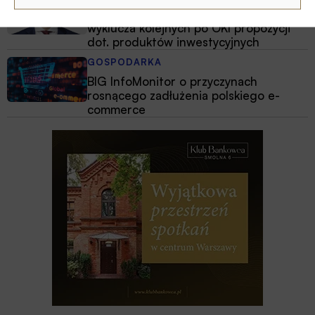
Minister finansów i gospodarki nie
wyklucza kolejnych po OKI propozycji
dot. produktów inwestycyjnych
GOSPODARKA
BIG InfoMonitor o przyczynach
rosnącego zadłużenia polskiego e-
commerce