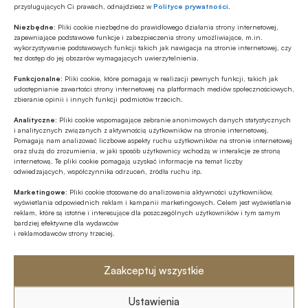
Najnowsze
przysługujących Ci prawach, odnajdziesz w
Polityce prywatności
.
Niezbędne:
Pliki cookie niezbędne do prawidłowego działania strony internetowej,
zapewniające podstawowe funkcje i zabezpieczenia strony umożliwiające, m.in.
Z RYNKU FINANSOWEGO
wykorzystywanie podstawowych funkcji takich jak nawigacja na stronie internetowej, czy
EBC o ewentualnym finansowaniu
tez dostęp do jej obszarów wymagających uwierzytelnienia.
wydatków obronnych przez NBP
Funkcjonalne:
Pliki cookie, które pomagają w realizacji pewnych funkcji, takich jak
udostępnianie zawartości strony internetowej na platformach mediów społecznościowych,
zbieranie opinii i innych funkcji podmiotów trzecich.
GOSPODARKA
Analityczne:
Pliki cookie wspomagające zebranie anonimowych danych statystycznych
Leasing w Polsce rośnie znacznie silniej
i analitycznych związanych z aktywnością użytkowników na stronie internetowej.
niż nasze PKB
Pomagają nam analizować liczbowe aspekty ruchu użytkowników na stronie internetowej
oraz służą do zrozumienia, w jaki sposób użytkownicy wchodzą w interakcje ze stroną
internetową. Te pliki cookie pomagają uzyskać informacje na temat liczby
Z RYNKU FINANSOWEGO
odwiedzających, współczynnika odrzuceń, źródła ruchu itp.
Poziom aktywów OFE w lipcu ’26
Marketingowe:
Pliki cookie stosowane do analizowania aktywności użytkowników,
osiągnął rekordową wartość 354,9 mld
wyświetlania odpowiednich reklam i kampanii marketingowych. Celem jest wyświetlanie
reklam, które są istotne i interesujące dla poszczególnych użytkowników i tym samym
zł
bardziej efektywne dla wydawców
i reklamodawców strony trzeciej.
ESG
Fale upałów nie są wyłącznie
problemem pogodowym – to istotne
Zaakceptuj wszystkie
ryzyko biznesowe
Ustawienia
GOSPODARKA