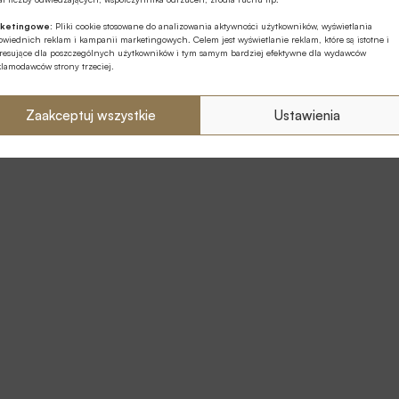
ketingowe:
Pliki cookie stosowane do analizowania aktywności użytkowników, wyświetlania
wiednich reklam i kampanii marketingowych. Celem jest wyświetlanie reklam, które są istotne i
eresujące dla poszczególnych użytkowników i tym samym bardziej efektywne dla wydawców
klamodawców strony trzeciej.
Zaakceptuj wszystkie
Ustawienia