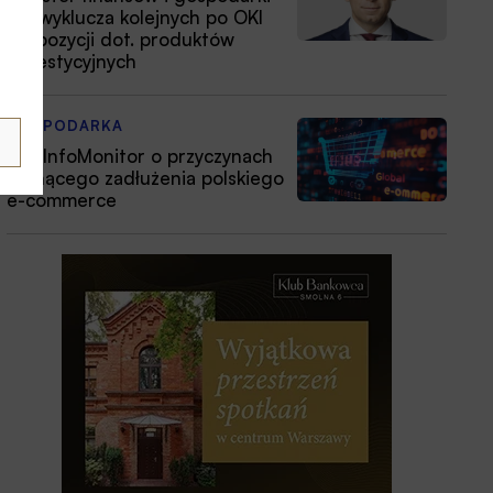
nie wyklucza kolejnych po OKI
propozycji dot. produktów
inwestycyjnych
GOSPODARKA
BIG InfoMonitor o przyczynach
rosnącego zadłużenia polskiego
e-commerce