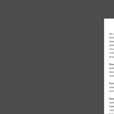
Na s
takż
stos
cook
zmie
info
prz
Ni
pod
taki
uwie
Fun
zawa
funk
Ana
zwi
aspe
użyt
tema