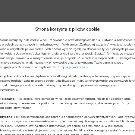
Strona korzysta z plików cookie
tronie stosujemy pliki cookie w celu zapewnienie prawidłowego działania, ułatwienia korzystania, 
e w celach statystycznych i marketingowych. Wybierając „Zaakceptuj wszystkie” wyrażasz zgodę n
owanie wszystkich plików cookie. Jeśli chcesz wyrazić zgodę na stosowanie tylko niektórych plików
ie, wybierz „Ustawienia”, skonfiguruj preferencje i wybierz przycisk „Zapisz”. Pamiętaj, że możesz
nić swoje ustawienia w każdym czasie klikając przycisk „Pliki cookie” w stopce portalu. Szczegółow
rmacje o sposobie, w jaki używamy plików cookie oraz przetwarzamy Twoje dane, a także o
ysługujących Ci prawach, odnajdziesz w
Polityce prywatności
.
ezbędne:
Pliki cookie niezbędne do prawidłowego działania strony internetowej, zapewniające
stawowe funkcje i zabezpieczenia strony umożliwiające, m.in. wykorzystywanie podstawowych funk
ch jak nawigacja na stronie internetowej, czy tez dostęp do jej obszarów wymagających
rzytelnienia.
kcjonalne:
Pliki cookie, które pomagają w realizacji pewnych funkcji, takich jak udostępnianie
rtości strony internetowej na platformach mediów społecznościowych, zbieranie opinii i innych
cji podmiotów trzecich.
lityczne:
Pliki cookie wspomagające zebranie anonimowych danych statystycznych i analityczn
ązanych z aktywnością użytkowników na stronie internetowej. Pomagają nam analizować liczbowe
kty ruchu użytkowników na stronie internetowej oraz służą do zrozumienia, w jaki sposób
kownicy wchodzą w interakcje ze stroną internetową. Te pliki cookie pomagają uzyskać informacje
t liczby odwiedzających, współczynnika odrzuceń, źródła ruchu itp.