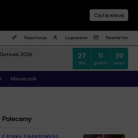
Rejestracja
Logowanie
Newsletter
 Gotówki 2026
27
11
39
dni
godzin
minut
e
Miesięcznik
Polecamy
Z RYNKU FINANSOWEGO