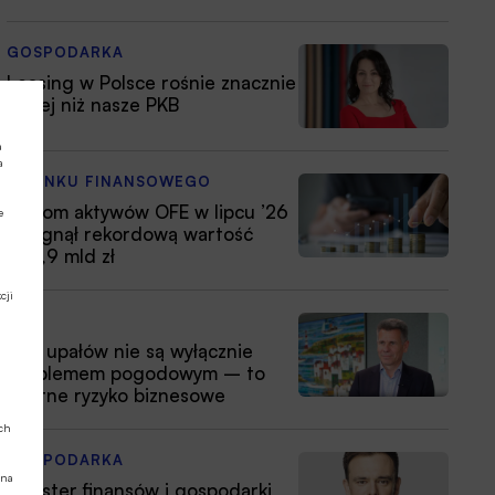
GOSPODARKA
Leasing w Polsce rośnie znacznie
silniej niż nasze PKB
a
a
Z RYNKU FINANSOWEGO
Poziom aktywów OFE w lipcu ’26
e
osiągnął rekordową wartość
354,9 mld zł
cji
ESG
Fale upałów nie są wyłącznie
problemem pogodowym – to
istotne ryzyko biznesowe
ych
GOSPODARKA
 na
Minister finansów i gospodarki