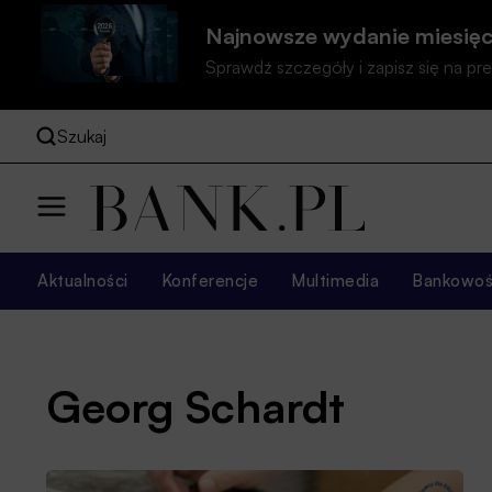
Najnowsze wydanie miesięc
Sprawdź szczegóły i zapisz się na 
Szukaj
Aktualności
Konferencje
Multimedia
Bankowość
Georg Schardt