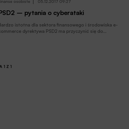
Finanse osobiste
05.12.2017 09:27
PSD2 – pytania o cyberataki
Bardzo istotna dla sektora finansowego i środowiska e-
commerce dyrektywa PSD2 ma przyczynić się do
rozwoju, integracji i zwiększenia bezpieczeństwa w
handlu elektronicznym w Unii Europejskiej. Niestety
może też wprowadzić nowe pole działania dla
cyberprzestępców.
 1 Z 1