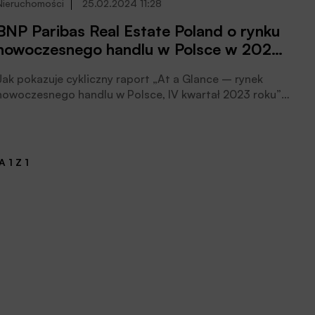
Nieruchomości
25.02.2024 11:28
BNP Paribas Real Estate Poland o rynku
nowoczesnego handlu w Polsce w 2023
roku
Jak pokazuje cykliczny raport „At a Glance – rynek
nowoczesnego handlu w Polsce, IV kwartał 2023 roku”
przygotowany przez BNP Paribas Real Estate Poland,
końcówka roku dla nieruchomości handlowych w Polsce
stała pod znakiem wzmożonej aktywności deweloperów
oraz dużej ilości debiutów sieci handlowych. 80% nowej
 1 Z 1
podaży to otwarcia parków handlowych, czytamy w
informacji prasowej.