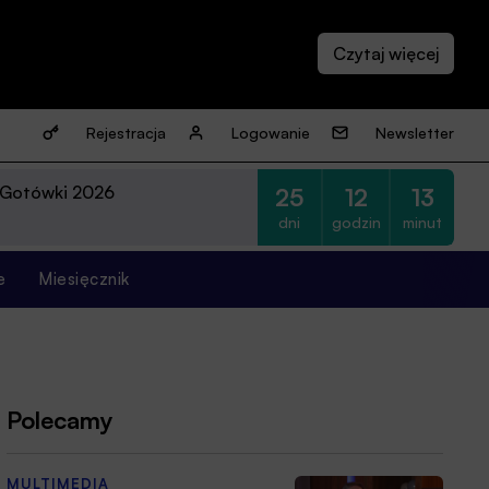
Rejestracja
Logowanie
Newsletter
 Gotówki 2026
25
12
13
dni
godzin
minut
e
Miesięcznik
Polecamy
MULTIMEDIA