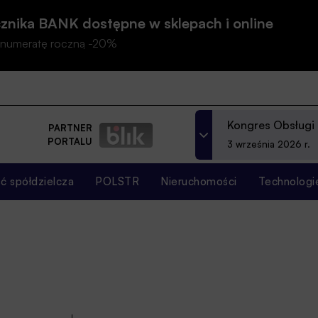
znika BANK dostępne w sklepach i online
prenumeratę roczną -20%
Kongres Obsługi
PARTNER
PORTALU
3 września 2026 r.
 spółdzielcza
POLSTR
Nieruchomości
Technologi