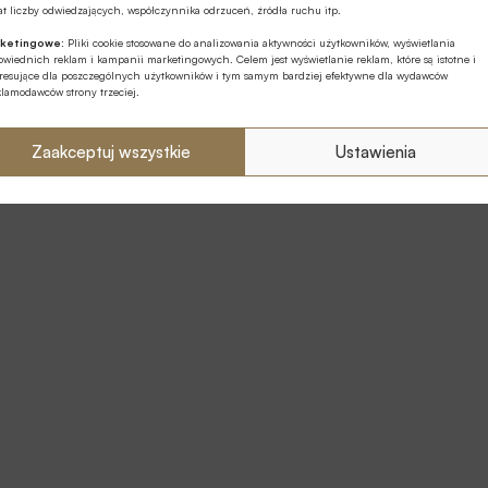
t liczby odwiedzających, współczynnika odrzuceń, źródła ruchu itp.
ketingowe:
Pliki cookie stosowane do analizowania aktywności użytkowników, wyświetlania
wiednich reklam i kampanii marketingowych. Celem jest wyświetlanie reklam, które są istotne i
eresujące dla poszczególnych użytkowników i tym samym bardziej efektywne dla wydawców
klamodawców strony trzeciej.
Zaakceptuj wszystkie
Ustawienia