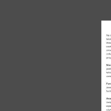
Na s
takż
stos
cook
zmie
info
prz
Ni
pod
taki
uwie
Fun
zawa
funk
Ana
zwi
aspe
użyt