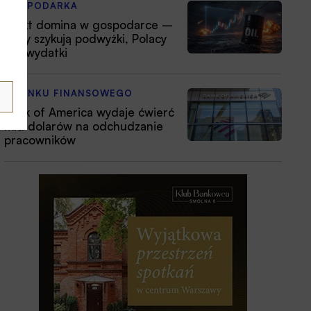
GOSPODARKA
Efekt domina w gospodarce –
firmy szykują podwyżki, Polacy
tną wydatki
Z RYNKU FINANSOWEGO
Bank of America wydaje ćwierć
mld dolarów na odchudzanie
pracowników