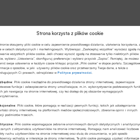
Strona korzysta z plików cookie
tronie stosujemy pliki cookie w celu zapewnienie prawidłowego działania, ułatwienia korzystania, 
e w celach statystycznych i marketingowych. Wybierając „Zaakceptuj wszystkie” wyrażasz zgodę n
owanie wszystkich plików cookie. Jeśli chcesz wyrazić zgodę na stosowanie tylko niektórych plików
ie, wybierz „Ustawienia”, skonfiguruj preferencje i wybierz przycisk „Zapisz”. Pamiętaj, że możesz
nić swoje ustawienia w każdym czasie klikając przycisk „Pliki cookie” w stopce portalu. Szczegółow
rmacje o sposobie, w jaki używamy plików cookie oraz przetwarzamy Twoje dane, a także o
ysługujących Ci prawach, odnajdziesz w
Polityce prywatności
.
ezbędne:
Pliki cookie niezbędne do prawidłowego działania strony internetowej, zapewniające
stawowe funkcje i zabezpieczenia strony umożliwiające, m.in. wykorzystywanie podstawowych funk
ch jak nawigacja na stronie internetowej, czy tez dostęp do jej obszarów wymagających
rzytelnienia.
kcjonalne:
Pliki cookie, które pomagają w realizacji pewnych funkcji, takich jak udostępnianie
rtości strony internetowej na platformach mediów społecznościowych, zbieranie opinii i innych
cji podmiotów trzecich.
lityczne:
Pliki cookie wspomagające zebranie anonimowych danych statystycznych i analityczn
ązanych z aktywnością użytkowników na stronie internetowej. Pomagają nam analizować liczbowe
kty ruchu użytkowników na stronie internetowej oraz służą do zrozumienia, w jaki sposób
kownicy wchodzą w interakcje ze stroną internetową. Te pliki cookie pomagają uzyskać informacje