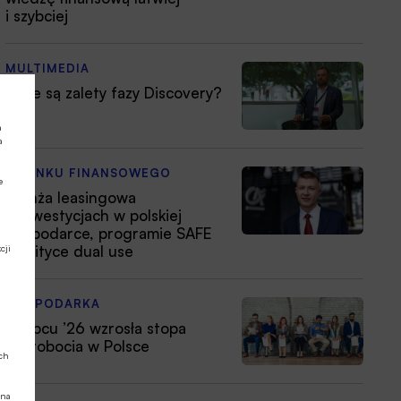
i szybciej
MULTIMEDIA
Jakie są zalety fazy Discovery?
a
a
Z RYNKU FINANSOWEGO
e
Branża leasingowa
o inwestycjach w polskiej
gospodarce, programie SAFE
i polityce dual use
cji
GOSPODARKA
W lipcu ’26 wzrosła stopa
bezrobocia w Polsce
ych
 na