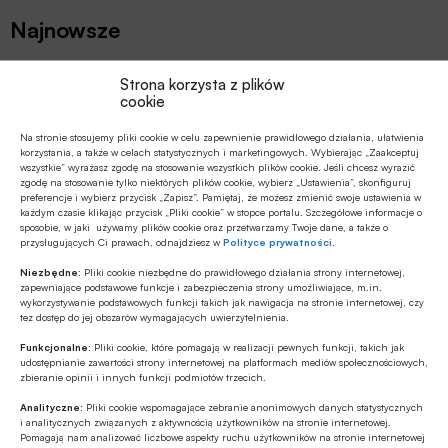
Najnowsze
MULTIMEDIA
Strona korzysta z plików
cookie
Jakie są zalety fazy Discovery?
Na stronie stosujemy pliki cookie w celu zapewnienie prawidłowego działania, ułatwienia
korzystania, a także w celach statystycznych i marketingowych. Wybierając „Zaakceptuj
wszystkie” wyrażasz zgodę na stosowanie wszystkich plików cookie. Jeśli chcesz wyrazić
GOSPODARKA
zgodę na stosowanie tylko niektórych plików cookie, wybierz „Ustawienia”, skonfiguruj
preferencje i wybierz przycisk „Zapisz”. Pamiętaj, że możesz zmienić swoje ustawienia w
W lipcu ’26 wzrosła stopa bezrobocia
każdym czasie klikając przycisk „Pliki cookie” w stopce portalu. Szczegółowe informacje o
w Polsce
sposobie, w jaki używamy plików cookie oraz przetwarzamy Twoje dane, a także o
przysługujących Ci prawach, odnajdziesz w
Polityce prywatności
.
GOSPODARKA
Niezbędne:
Pliki cookie niezbędne do prawidłowego działania strony internetowej,
zapewniające podstawowe funkcje i zabezpieczenia strony umożliwiające, m.in.
Efekt domina w gospodarce – firmy
wykorzystywanie podstawowych funkcji takich jak nawigacja na stronie internetowej, czy
szykują podwyżki, Polacy tną wydatki
tez dostęp do jej obszarów wymagających uwierzytelnienia.
Funkcjonalne:
Pliki cookie, które pomagają w realizacji pewnych funkcji, takich jak
udostępnianie zawartości strony internetowej na platformach mediów społecznościowych,
Z RYNKU FINANSOWEGO
zbieranie opinii i innych funkcji podmiotów trzecich.
Bank of America wydaje ćwierć mld
Analityczne:
Pliki cookie wspomagające zebranie anonimowych danych statystycznych
dolarów na odchudzanie pracowników
i analitycznych związanych z aktywnością użytkowników na stronie internetowej.
Pomagają nam analizować liczbowe aspekty ruchu użytkowników na stronie internetowej