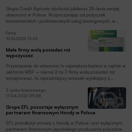
Grupa Credit Agricole obchodzi jubileusz 25-lecia swojej
obecności w Polsce. Rozpoczynając od pożyczek
konsumenckich i podstawowych usług leasingowych, w
ciągu ćwierćwiecza rozwinęła w pełni swój unikalny model
Firma
relacyjny bankowości uniwersalnej, uzupełniony o gamę
10.10.2022 13:23
dodatkowych usług finansowych, ubezpieczeniowych i
inwestycyjnych, zdobywając uznanie klientów i stabilną
Małe firmy wolą posiadać niż
pozycję rynkową, czytamy w informacji prasowej.
wypożyczać
Przywiązanie do własności to największa bariera w najmie w
sektorze MŚP – niemal 2 na 3 firmy wolą posiadać niż
wynajmować, to najważniejszy wniosek wynikający z
najnowszego tegorocznego raportu EFL „MŚP wynajmują
Z rynku finansowego
czy kupują? Pod lupą”.
17.04.2022 09:38
Grupa EFL pozostaje wyłącznym
partnerem finansowym Hondy w Polsce
EFL przedłużył umowę z Hondą w Polsce i jest wyłącznym
partnerem finansowym japońskiego producenta pojazdów