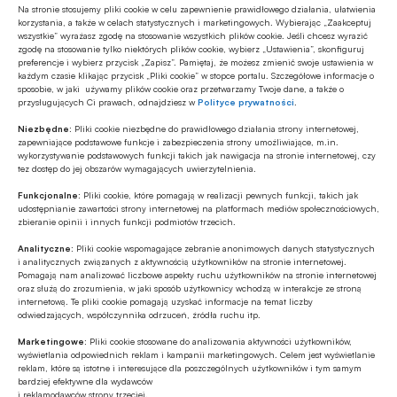
Na stronie stosujemy pliki cookie w celu zapewnienie prawidłowego działania, ułatwienia
korzystania, a także w celach statystycznych i marketingowych. Wybierając „Zaakceptuj
wszystkie” wyrażasz zgodę na stosowanie wszystkich plików cookie. Jeśli chcesz wyrazić
zgodę na stosowanie tylko niektórych plików cookie, wybierz „Ustawienia”, skonfiguruj
preferencje i wybierz przycisk „Zapisz”. Pamiętaj, że możesz zmienić swoje ustawienia w
każdym czasie klikając przycisk „Pliki cookie” w stopce portalu. Szczegółowe informacje o
sposobie, w jaki używamy plików cookie oraz przetwarzamy Twoje dane, a także o
przysługujących Ci prawach, odnajdziesz w
Polityce prywatności
.
Niezbędne:
Pliki cookie niezbędne do prawidłowego działania strony internetowej,
zapewniające podstawowe funkcje i zabezpieczenia strony umożliwiające, m.in.
wykorzystywanie podstawowych funkcji takich jak nawigacja na stronie internetowej, czy
tez dostęp do jej obszarów wymagających uwierzytelnienia.
Najnowsze
Funkcjonalne:
Pliki cookie, które pomagają w realizacji pewnych funkcji, takich jak
udostępnianie zawartości strony internetowej na platformach mediów społecznościowych,
zbieranie opinii i innych funkcji podmiotów trzecich.
EDUKACJA FINANSOWA
Analityczne:
Pliki cookie wspomagające zebranie anonimowych danych statystycznych
i analitycznych związanych z aktywnością użytkowników na stronie internetowej.
Od kieszonkowego po płatności
Pomagają nam analizować liczbowe aspekty ruchu użytkowników na stronie internetowej
bezgotówkowe – wakacyjna przygoda
oraz służą do zrozumienia, w jaki sposób użytkownicy wchodzą w interakcje ze stroną
z finansami
internetową. Te pliki cookie pomagają uzyskać informacje na temat liczby
odwiedzających, współczynnika odrzuceń, źródła ruchu itp.
EDUKACJA FINANSOWA
Marketingowe:
Pliki cookie stosowane do analizowania aktywności użytkowników,
Przedszkole to kluczowy etap – to
wyświetlania odpowiednich reklam i kampanii marketingowych. Celem jest wyświetlanie
wtedy dzieci zapamiętują wiedzę
reklam, które są istotne i interesujące dla poszczególnych użytkowników i tym samym
bardziej efektywne dla wydawców
finansową łatwiej i szybciej
i reklamodawców strony trzeciej.