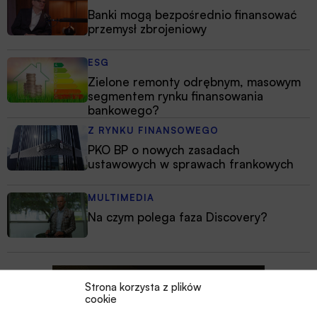
Banki mogą bezpośrednio finansować
przemysł zbrojeniowy
ESG
Zielone remonty odrębnym, masowym
segmentem rynku finansowania
bankowego?
Z RYNKU FINANSOWEGO
PKO BP o nowych zasadach
ustawowych w sprawach frankowych
MULTIMEDIA
Na czym polega faza Discovery?
Strona korzysta z plików
cookie