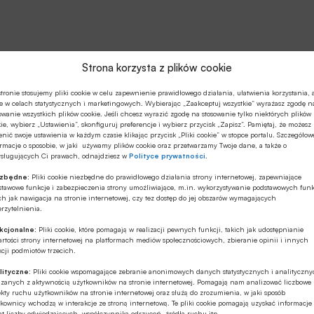
Strona korzysta z plików cookie
tronie stosujemy pliki cookie w celu zapewnienie prawidłowego działania, ułatwienia korzystania, 
e w celach statystycznych i marketingowych. Wybierając „Zaakceptuj wszystkie” wyrażasz zgodę n
owanie wszystkich plików cookie. Jeśli chcesz wyrazić zgodę na stosowanie tylko niektórych plików
ie, wybierz „Ustawienia”, skonfiguruj preferencje i wybierz przycisk „Zapisz”. Pamiętaj, że możesz
nić swoje ustawienia w każdym czasie klikając przycisk „Pliki cookie” w stopce portalu. Szczegółow
rmacje o sposobie, w jaki używamy plików cookie oraz przetwarzamy Twoje dane, a także o
ysługujących Ci prawach, odnajdziesz w
Polityce prywatności
.
ezbędne:
Pliki cookie niezbędne do prawidłowego działania strony internetowej, zapewniające
stawowe funkcje i zabezpieczenia strony umożliwiające, m.in. wykorzystywanie podstawowych funk
ch jak nawigacja na stronie internetowej, czy tez dostęp do jej obszarów wymagających
rzytelnienia.
kcjonalne:
Pliki cookie, które pomagają w realizacji pewnych funkcji, takich jak udostępnianie
rtości strony internetowej na platformach mediów społecznościowych, zbieranie opinii i innych
cji podmiotów trzecich.
lityczne:
Pliki cookie wspomagające zebranie anonimowych danych statystycznych i analityczn
ązanych z aktywnością użytkowników na stronie internetowej. Pomagają nam analizować liczbowe
kty ruchu użytkowników na stronie internetowej oraz służą do zrozumienia, w jaki sposób
kownicy wchodzą w interakcje ze stroną internetową. Te pliki cookie pomagają uzyskać informacje
t liczby odwiedzających, współczynnika odrzuceń, źródła ruchu itp.