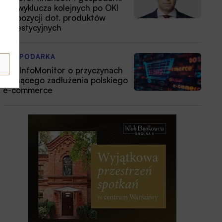
nie wyklucza kolejnych po OKI
propozycji dot. produktów
inwestycyjnych
GOSPODARKA
BIG InfoMonitor o przyczynach
rosnącego zadłużenia polskiego
e-commerce