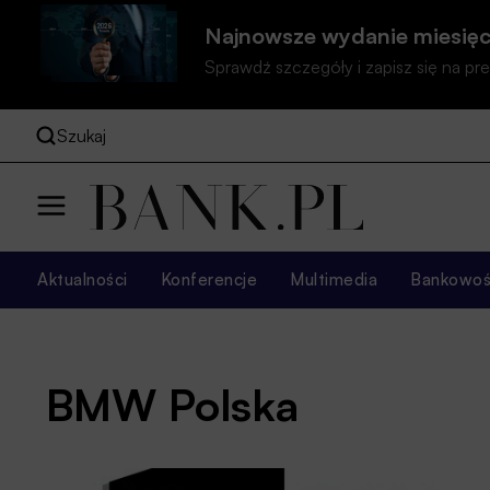
Najnowsze wydanie miesięc
Sprawdź szczegóły i zapisz się na 
Szukaj
Aktualności
Konferencje
Multimedia
Bankowość
BMW Polska