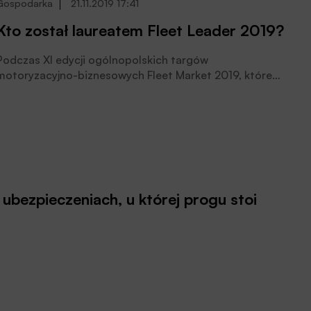
Gospodarka
21.11.2019 17:41
Kto został laureatem Fleet Leader 2019?
Podczas XI edycji ogólnopolskich targów
motoryzacyjno-biznesowych Fleet Market 2019, które
odbyły się 20 listopada br. w Warszawie,
przedstawiciele redakcji magazynu Fleet wręczyli 7
statuetek Fleet Leader 2019.
ach, u której progu stoi