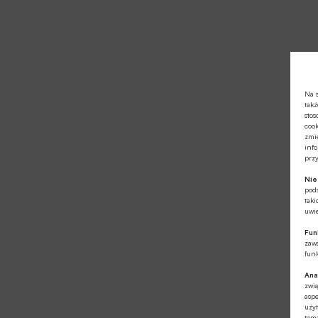
Na s
takż
stos
cook
zmie
info
prz
Ni
pod
taki
uwie
Fun
zawa
funk
Ana
zwi
aspe
użyt
tema