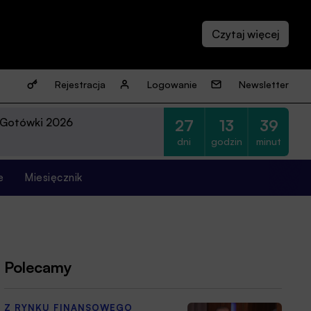
Rejestracja
Logowanie
Newsletter
 Gotówki 2026
27
13
39
dni
godzin
minut
e
Miesięcznik
Polecamy
Z RYNKU FINANSOWEGO