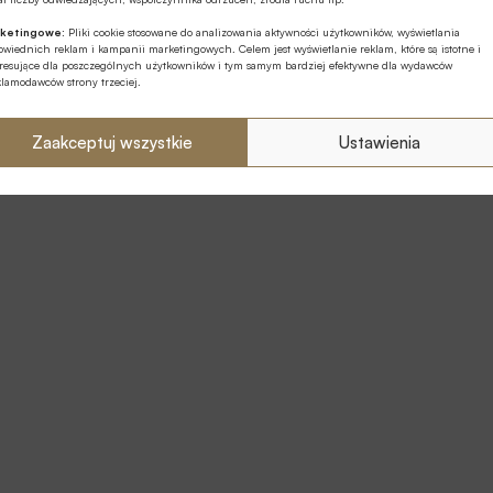
ketingowe:
Pliki cookie stosowane do analizowania aktywności użytkowników, wyświetlania
wiednich reklam i kampanii marketingowych. Celem jest wyświetlanie reklam, które są istotne i
eresujące dla poszczególnych użytkowników i tym samym bardziej efektywne dla wydawców
klamodawców strony trzeciej.
Zaakceptuj wszystkie
Ustawienia