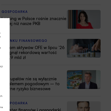
GOSPODARKA
Leasing w Polsce rośnie znacznie
silniej niż nasze PKB
a
a
Z RYNKU FINANSOWEGO
Poziom aktywów OFE w lipcu ’26
e
osiągnął rekordową wartość
354,9 mld zł
cji
ESG
Fale upałów nie są wyłącznie
problemem pogodowym – to
istotne ryzyko biznesowe
ych
GOSPODARKA
 na
Minister finansów i gospodarki