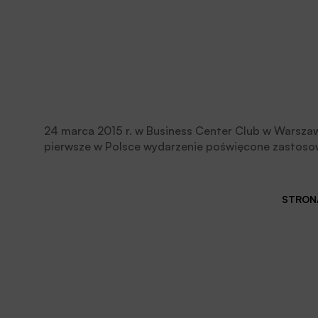
24 marca 2015 r. w Business Center Club w Warsza
pierwsze w Polsce wydarzenie poświęcone zastoso
które bazując na lokalizacji użytkownika zrewolucjoni
STRONA