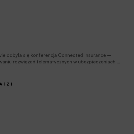
wie odbyła się konferencja Connected Insurance –
waniu rozwiązań telematycznych w ubezpieczeniach,
zują rynek polis.
 1 Z 1