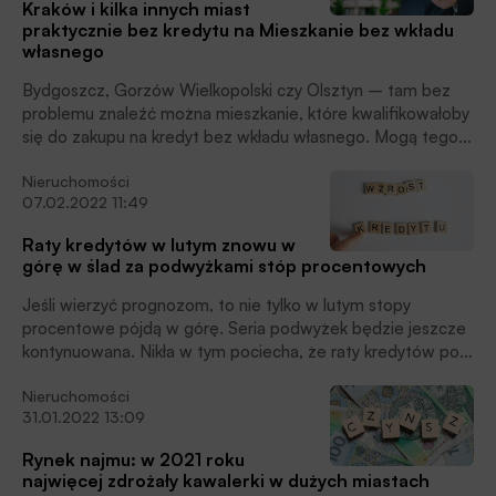
Kraków i kilka innych miast
praktycznie bez kredytu na Mieszkanie bez wkładu
własnego
Bydgoszcz, Gorzów Wielkopolski czy Olsztyn – tam bez
problemu znaleźć można mieszkanie, które kwalifikowałoby
się do zakupu na kredyt bez wkładu własnego. Mogą tego
pozazdrościć mieszkańcy Krakowa czy Szczecina. Tam o
Nieruchomości
takie oferty trudno. Przynajmniej dziś.
07.02.2022 11:49
Raty kredytów w lutym znowu w
górę w ślad za podwyżkami stóp procentowych
Jeśli wierzyć prognozom, to nie tylko w lutym stopy
procentowe pójdą w górę. Seria podwyżek będzie jeszcze
kontynuowana. Nikła w tym pociecha, że raty kredytów po
wzroście o ponad 1/3 pójdą w górę już „tylko” o kolejne 10-
Nieruchomości
15%.
31.01.2022 13:09
Rynek najmu: w 2021 roku
najwięcej zdrożały kawalerki w dużych miastach