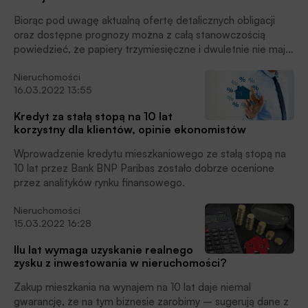
Biorąc pod uwagę aktualną ofertę detalicznych obligacji
oraz dostępne prognozy można z całą stanowczością
powiedzieć, że papiery trzymiesięczne i dwuletnie nie mają
szans na uchronienie kapitału przed inflacją. „Czterolatki”
Nieruchomości
potrafią uchronić oszczędności przed inflacją na poziomie
16.03.2022 13:55
zaledwie 2,5%, a dziesięciolatki 4%. Dopiero obligacje
dwunastoletnie chronią przed inflacją na poziomie około
Kredyt za stałą stopą na 10 lat
7,5%. Są to jednak papiery przeznaczone dla osób
korzystny dla klientów, opinie ekonomistów
otrzymujących świadczenie 500+, a na ich zakup można
wydać tylko tyle ile otrzymało się w ramach świadczenia
Wprowadzenie kredytu mieszkaniowego ze stałą stopą na
wychowawczego, pisze Bartosz Turek, główny analityk HRE
10 lat przez Bank BNP Paribas zostało dobrze ocenione
Investments.
przez analityków rynku finansowego.
Nieruchomości
15.03.2022 16:28
Ilu lat wymaga uzyskanie realnego
zysku z inwestowania w nieruchomości?
Zakup mieszkania na wynajem na 10 lat daje niemal
gwarancję, że na tym biznesie zarobimy – sugerują dane z