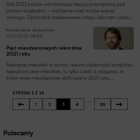
Rok 2022 będzie od minionego lepszy przynajmniej pod
jednym względem – będziemy mieli trochę więcej
wolnego. Optymalne zaplanowanie urlopu daje nam szansę
na 8 wydłużonych weekendów – zarówno świątecznych,
Komentarze ekspertów
jak i tych przeznaczonych stricte na odpoczynek.
01.01.2022 08:59
Pięć mieszkaniowych rekordów
2021 roku
Najwięcej mieszkań w historii, rekord udzielonych kredytów i
najwyższe ceny mieszkań, to tylko część z osiągnięć, w
które rynek mieszkaniowy obfitował w 2021 roku,
komentuje Bartosz Turek, główny analityk HRE Investments.
STRONA 3 Z 26
…
1
2
3
4
26
Polecamy