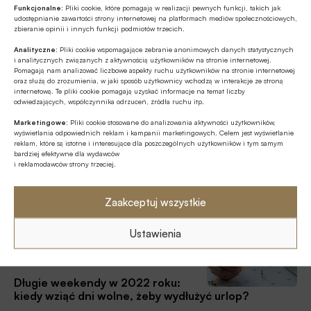
Najlepsze lokaty i konta
Funkcjonalne:
Pliki cookie, które pomagają w realizacji pewnych funkcji, takich jak
oszczędnościowe: banki podnoszą oprocentowanie,
udostępnianie zawartości strony internetowej na platformach mediów społecznościowych,
ale inflacja odbiera szanse na realny zysk
zbieranie opinii i innych funkcji podmiotów trzecich.
Ostatnie tygodnie przyniosły prawdziwy wysyp lepszych
Analityczne:
Pliki cookie wspomagające zebranie anonimowych danych statystycznych
i analitycznych związanych z aktywnością użytkowników na stronie internetowej.
lokat i rachunków oszczędnościowych. Na poprawę oferty
Pomagają nam analizować liczbowe aspekty ruchu użytkowników na stronie internetowej
zdecydował się co drugi bank. W tej beczce miodu jest
oraz służą do zrozumienia, w jaki sposób użytkownicy wchodzą w interakcje ze stroną
internetową. Te pliki cookie pomagają uzyskać informacje na temat liczby
jednak łyżka dziegciu – inflacja, która nie daje szans na
odwiedzających, współczynnika odrzuceń, źródła ruchu itp.
Finanse osobiste
realny zysk z lokaty.
04.01.2022 10:57
Marketingowe:
Pliki cookie stosowane do analizowania aktywności użytkowników,
wyświetlania odpowiednich reklam i kampanii marketingowych. Celem jest wyświetlanie
reklam, które są istotne i interesujące dla poszczególnych użytkowników i tym samym
Raty kredytów w górę po raz
bardziej efektywne dla wydawców
czwarty z rzędu?
i reklamodawców strony trzeciej.
Styczeń przyniesie kolejną z rzędu podwyżkę stóp
procentowych – przewidują ekonomiści. To znaczy, że raty
Zaakceptuj wszystkie
kredytów pójdą w górę jeszcze mocniej, a lokaty mogą być
trochę lepiej oprocentowane. Jeśli wierzyć prognozom, to
Ustawienia
Artykuły
większość zmian już za nami.
03.01.2022 14:06
Długie weekendy w 2022 roku:
kiedy wziąć dni wolne, żeby wydłużyć urlop?