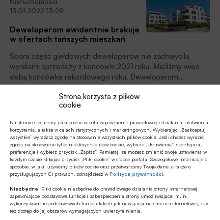
Nieruchomości
jesteśmy kresu podwyżek.
13.01.2022 13:29
Deweloperom ewidentnie brakuje
w ofertach tańszych mieszkań
Spora część giełdowych deweloperów nie zachwyciła
wynikami sprzedaży z końcówki 2021 roku. Mieliśmy więc
słabą końcówkę rekordowego roku. Deweloperom
ewidentnie brakuje w ofertach tańszych mieszkań. Te
Strona korzysta z plików
Finanse osobiste
rodacy wykupują na pniu.
cookie
07.01.2022 13:40
Na stronie stosujemy pliki cookie w celu zapewnienie prawidłowego działania, ułatwienia
Stwórz własną tarczę
korzystania, a także w celach statystycznych i marketingowych. Wybierając „Zaakceptuj
antyinflacyjną, spłać lub nadpłać swój kredyt
wszystkie” wyrażasz zgodę na stosowanie wszystkich plików cookie. Jeśli chcesz wyrazić
zgodę na stosowanie tylko niektórych plików cookie, wybierz „Ustawienia”, skonfiguruj
Decyzje Rady Polityki Pieniężnej podwyższające stopy
preferencje i wybierz przycisk „Zapisz”. Pamiętaj, że możesz zmienić swoje ustawienia w
każdym czasie klikając przycisk „Pliki cookie” w stopce portalu. Szczegółowe informacje o
procentowe pociągają za sobą wzrost wysokości rat
sposobie, w jaki używamy plików cookie oraz przetwarzamy Twoje dane, a także o
kredytów hipotecznych. Niektórzy kredytobiorcy mogą w
przysługujących Ci prawach, odnajdziesz w
Polityce prywatności
.
takiej sytuacji rozważać spłatę lub nadpłatę swojego
Niezbędne:
Pliki cookie niezbędne do prawidłowego działania strony internetowej,
Finanse osobiste
zobowiązania, zwłaszcza w obliczu spodziewanych
zapewniające podstawowe funkcje i zabezpieczenia strony umożliwiające, m.in.
05.01.2022 13:09
kolejnych wzrostów oprocentowania kredytów. W jakiej
wykorzystywanie podstawowych funkcji takich jak nawigacja na stronie internetowej, czy
tez dostęp do jej obszarów wymagających uwierzytelnienia.
sytuacji rozwiązanie takie byłoby faktycznie opłacalne?