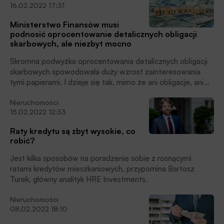
16.02.2022 17:31
Ministerstwo Finansów musi
podnosić oprocentowanie detalicznych obligacji
skarbowych, ale niezbyt mocno
Skromna podwyżka oprocentowania detalicznych obligacji
skarbowych spowodowała duży wzrost zainteresowania
tymi papierami. I dzieje się tak, mimo że ani obligacje, ani
bankowe depozyty przeważnie nie chronią kapitału przed
Nieruchomości
inflacją, podkreśla Bartosz Turek.
15.02.2022 12:33
Raty kredytu są zbyt wysokie, co
robić?
Jest kilka sposobów na poradzenie sobie z rosnącymi
ratami kredytów mieszkaniowych, przypomina Bartosz
Turek, główny analityk HRE Investments.
Nieruchomości
08.02.2022 18:10