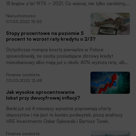
15 krajów z lat 1975 – 2021. Co więcej, nie tylko zarobimy,
ale zarobimy tak dużo, że pokonamy inflację, podkreślają
Nieruchomości
Bartosz Turek i Oskar Sękowski, HRE Investments.
07.03.2022 15:55
Stopy procentowe na poziomie 5
procent to wzrost raty kredytu o 2/3?
Dotychczas rosnące koszty pieniądza w Polsce
spowodowały, że osoby posiadające złotowy kredyt
mieszkaniowy albo mają już o około 40% wyższą ratę, albo
niebawem dostaną informację o takiej podwyżce, pisze
Finanse osobiste
Bartosz Turek z HRE Investments w swoim najnowszym
03.03.2022 12:48
komentarzu przekazanym mediom.
Jak wysokie oprocentowanie
lokat przy dwucyfrowej inflacji?
Banki już od 4 miesięcy wyraźnie poprawiają oferty
depozytów i nie jest to koniec podwyżek, piszą analitycy
HRE Investments Oskar Sękowski i Bartosz Turek.
Finanse osobiste