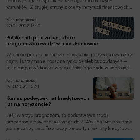
choć wymaga to spełnienia szeregu dodatkowych
warunków. Z drugiej strony z oferty instytucji finansowych
znikają propozycje z oprocentowaniem liczonym w
Nieruchomości
promilach. Problem w tym, że to wciąż o wiele za mało, aby
20.01.2022 13:10
podjąć walkę z inflacją, podkreślają eksperci HRE
Investments.
Polski Ład: pięć zmian, które
program wprowadzi w mieszkaniówce
Wsparcie popytu na tańsze mieszkania, podwyżki czynszów
najmu i utrzymanie hossy na rynku działek budowlanych –
takie mogą być konsekwencje Polskiego Ładu w kontekście
rynku mieszkaniowego.
Nieruchomości
19.01.2022 10:21
Koniec podwyżek rat kredytowych
już na horyzoncie?
Jeśli wierzyć prognozom, to podstawowa stopa
procentowa powinna wzrosnąć do 3-4% i na tym poziomie
już się zatrzymać. To znaczy, że po tym jak raty kredytów
mieszkaniowych mocno ostatnio wzrosły, coraz bliżej