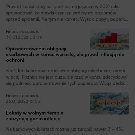
Powrót koniunktury na rynek najmu jeszcze w 2021 roku
spowodował, że stawki czynszu wróciły do poziomów
sprzed epidemii. Na tym nie koniec. Wysoki popyt, podatki i
rosnące koszty pchają stawki dalej wzwyż, ocenia Bartosz
Finanse osobiste
Turek.
30.01.2022 08:49
Oprocentowanie obligacji
skarbowych w końcu wzrosło, ale przed inflacją nie
ochroni
Ktoś, kto kupi nowe detaliczne obligacje skarbowe, zarobi
więcej. Różnica nie jest duża, ale rząd w końcu zdecydował
się podnieść oprocentowanie tych papierów. Wciąż będzie
to jednak za mało, aby pokonać inflację, ocenia Bartosz
Finanse osobiste
Turek, główny analityk HRE Investments.
26.01.2022 15:55
Lokaty w wolnym tempie
zaczynają gonić inflację
Na bankowych lokatach można już zarobić nawet 3 ‒ 4%,