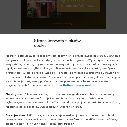
Strona korzysta z plików
Najnowsze
cookie
Na stronie stosujemy pliki cookie w celu zapewnienie prawidłowego działania, ułatwienia
Z RYNKU FINANSOWEGO
korzystania, a także w celach statystycznych i marketingowych. Wybierając „Zaakceptuj
Autopay o polskim rynku płatności
wszystkie” wyrażasz zgodę na stosowanie wszystkich plików cookie. Jeśli chcesz wyrazić
zgodę na stosowanie tylko niektórych plików cookie, wybierz „Ustawienia”, skonfiguruj
online na tle rozwiązań europejskich
preferencje i wybierz przycisk „Zapisz”. Pamiętaj, że możesz zmienić swoje ustawienia w
każdym czasie klikając przycisk „Pliki cookie” w stopce portalu. Szczegółowe informacje o
sposobie, w jaki używamy plików cookie oraz przetwarzamy Twoje dane, a także o
Z RYNKU FINANSOWEGO
przysługujących Ci prawach, odnajdziesz w
Polityce prywatności
.
Rekordowa premia za wzrost Revoluta
Niezbędne:
Pliki cookie niezbędne do prawidłowego działania strony internetowej,
zapewniające podstawowe funkcje i zabezpieczenia strony umożliwiające, m.in.
wykorzystywanie podstawowych funkcji takich jak nawigacja na stronie internetowej, czy
tez dostęp do jej obszarów wymagających uwierzytelnienia.
CYBERBEZPIECZEŃSTWO
Funkcjonalne:
Pliki cookie, które pomagają w realizacji pewnych funkcji, takich jak
Raport NCBR nt. kierunków rozwoju
udostępnianie zawartości strony internetowej na platformach mediów społecznościowych,
technologii kosmicznych w Polsce
zbieranie opinii i innych funkcji podmiotów trzecich.