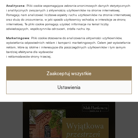
Analityczne:
Pliki cookie wspomagające zebranie anonimowych danych statystycznych
i analitycznych związanych z aktywnością użytkowników na stronie internetowej.
BEZGOTÓWKOWO
Pomagają nam analizować liczbowe aspekty ruchu użytkowników na stronie internetowej
Terminal płatniczy dla firm prosto z
oraz służą do zrozumienia, w jaki sposób użytkownicy wchodzą w interakcje ze stroną
internetową. Te pliki cookie pomagają uzyskać informacje na temat liczby
aplikacji mobilnej PKO Banku Polskiego
odwiedzających, współczynnika odrzuceń, źródła ruchu itp.
Marketingowe:
Pliki cookie stosowane do analizowania aktywności użytkowników,
Z RYNKU FINANSOWEGO
wyświetlania odpowiednich reklam i kampanii marketingowych. Celem jest wyświetlanie
reklam, które są istotne i interesujące dla poszczególnych użytkowników i tym samym
Nest Faktoria przedstawiła wyniki za
bardziej efektywne dla wydawców
pierwszą połowę 2026 roku
i reklamodawców strony trzeciej.
BEZGOTÓWKOWO
Zaakceptuj wszystkie
Już blisko 276 tys. placówek
handlowych oferuje wypłatę gotówki
Ustawienia
przy kasie