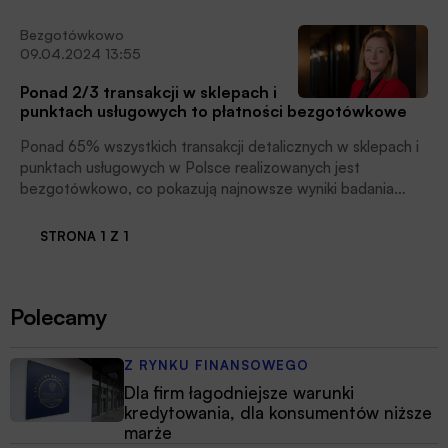
Bezgotówkowo
09.04.2024 13:55
Ponad 2/3 transakcji w sklepach i
punktach usługowych to płatności bezgotówkowe
Ponad 65% wszystkich transakcji detalicznych w sklepach i
punktach usługowych w Polsce realizowanych jest
bezgotówkowo, co pokazują najnowsze wyniki badania
„Zwyczaje płatnicze a rozwój sieci akceptacji kart w Polsce:
badanie konsumenckie” przeprowadzonego dla Fundacji
STRONA 1 Z 1
Polska Bezgotówkowa. Oznacza to, że w 2023 r. udział
gotówki w liczbie transakcji detalicznych spadł o 3 p.p. do
poziomu zaledwie 35%. Wyraźnie zwiększyła się za to
Polecamy
grupa klientów korzystających z płatności mobilnych i
mobilnych aplikacji bankowych, poinformowała FPB.
Z RYNKU FINANSOWEGO
Dla firm łagodniejsze warunki
kredytowania, dla konsumentów niższe
marże