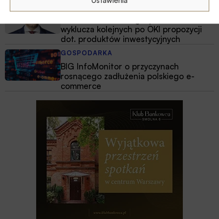
Ustawienia
GOSPODARKA
Minister finansów i gospodarki nie
wyklucza kolejnych po OKI propozycji
dot. produktów inwestycyjnych
GOSPODARKA
BIG InfoMonitor o przyczynach
rosnącego zadłużenia polskiego e-
commerce