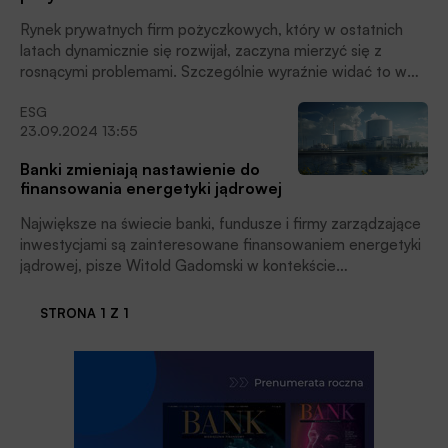
Rynek prywatnych firm pożyczkowych, który w ostatnich
latach dynamicznie się rozwijał, zaczyna mierzyć się z
rosnącymi problemami. Szczególnie wyraźnie widać to w
Stanach Zjednoczonych, gdzie inwestorzy coraz częściej
ESG
próbują wycofać pieniądze z funduszy udzielających
23.09.2024 13:55
prywatnych kredytów firmom.
Banki zmieniają nastawienie do
finansowania energetyki jądrowej
Największe na świecie banki, fundusze i firmy zarządzające
inwestycjami są zainteresowane finansowaniem energetyki
jądrowej, pisze Witold Gadomski w kontekście
rozpoczynającej się dzisiaj w Nowym Jorku konferencji
poświęconej polityce klimatycznej.
STRONA 1 Z 1