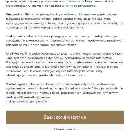
sposobie, w jaki używamy plików cookie oraz przetwarzamy Twoje dane, a także o
przysługujących Ci prawach, odnajdziesz w
Polityce prywatności
.
Najnowsze
Niezbędne:
Pliki cookie niezbędne do prawidłowego działania strony internetowej,
zapewniające podstawowe funkcje i zabezpieczenia strony umożliwiające, m.in.
Z RYNKU FINANSOWEGO
wykorzystywanie podstawowych funkcji takich jak nawigacja na stronie internetowej, czy
tez dostęp do jej obszarów wymagających uwierzytelnienia.
EBC o ewentualnym finansowaniu
wydatków obronnych przez NBP
Funkcjonalne:
Pliki cookie, które pomagają w realizacji pewnych funkcji, takich jak
udostępnianie zawartości strony internetowej na platformach mediów społecznościowych,
zbieranie opinii i innych funkcji podmiotów trzecich.
GOSPODARKA
Analityczne:
Pliki cookie wspomagające zebranie anonimowych danych statystycznych
Leasing w Polsce rośnie znacznie silniej
i analitycznych związanych z aktywnością użytkowników na stronie internetowej.
Pomagają nam analizować liczbowe aspekty ruchu użytkowników na stronie internetowej
niż nasze PKB
oraz służą do zrozumienia, w jaki sposób użytkownicy wchodzą w interakcje ze stroną
internetową. Te pliki cookie pomagają uzyskać informacje na temat liczby
odwiedzających, współczynnika odrzuceń, źródła ruchu itp.
Z RYNKU FINANSOWEGO
Marketingowe:
Pliki cookie stosowane do analizowania aktywności użytkowników,
Poziom aktywów OFE w lipcu ’26
wyświetlania odpowiednich reklam i kampanii marketingowych. Celem jest wyświetlanie
osiągnął rekordową wartość 354,9 mld
reklam, które są istotne i interesujące dla poszczególnych użytkowników i tym samym
zł
bardziej efektywne dla wydawców
i reklamodawców strony trzeciej.
ESG
Fale upałów nie są wyłącznie
Zaakceptuj wszystkie
problemem pogodowym – to istotne
ryzyko biznesowe