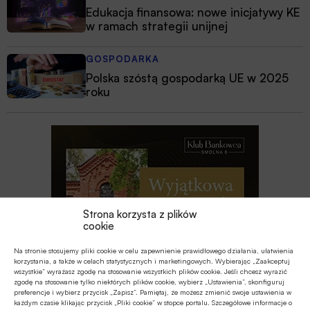
Edukacja finansowa: nowe inicjatywy KE
w ramach strategii unijnej
GOSPODARKA
Polska szóstą gospodarką UE w 2025
roku
Strona korzysta z plików
cookie
Na stronie stosujemy pliki cookie w celu zapewnienie prawidłowego działania, ułatwienia
korzystania, a także w celach statystycznych i marketingowych. Wybierając „Zaakceptuj
wszystkie” wyrażasz zgodę na stosowanie wszystkich plików cookie. Jeśli chcesz wyrazić
zgodę na stosowanie tylko niektórych plików cookie, wybierz „Ustawienia”, skonfiguruj
preferencje i wybierz przycisk „Zapisz”. Pamiętaj, że możesz zmienić swoje ustawienia w
każdym czasie klikając przycisk „Pliki cookie” w stopce portalu. Szczegółowe informacje o