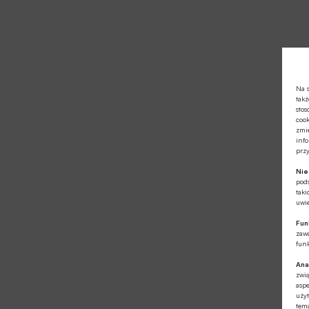
Na s
takż
stos
cook
zmie
info
prz
Ni
pod
taki
uwie
Fun
zawa
funk
Ana
zwi
aspe
użyt
tema