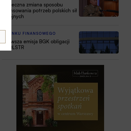
Konieczna zmiana sposobu
finansowania potrzeb polskich sił
zbrojnych
Z RYNKU FINANSOWEGO
Pierwsza emisja BGK obligacji
z POLSTR