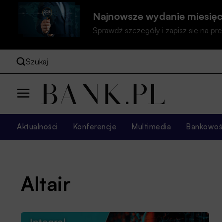
Najnowsze wydanie miesięc
Sprawdź szczegóły i zapisz się na 
Szukaj
Aktualności
Konferencje
Multimedia
Bankowość
Altair