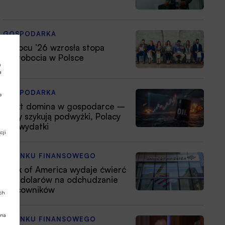
GOSPODARKA
W lipcu ’26 wzrosła stopa
bezrobocia w Polsce
a
a
GOSPODARKA
e
Efekt domina w gospodarce –
firmy szykują podwyżki, Polacy
tną wydatki
cji
Z RYNKU FINANSOWEGO
Bank of America wydaje ćwierć
mld dolarów na odchudzanie
pracowników
ych
 na
Z RYNKU FINANSOWEGO