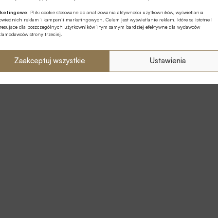
ketingowe:
Pliki cookie stosowane do analizowania aktywności użytkowników, wyświetlania
wiednich reklam i kampanii marketingowych. Celem jest wyświetlanie reklam, które są istotne i
eresujące dla poszczególnych użytkowników i tym samym bardziej efektywne dla wydawców
klamodawców strony trzeciej.
Zaakceptuj wszystkie
Ustawienia