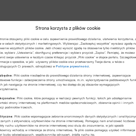
Strona korzysta z plików cookie
tronie stosujemy pliki cookie w celu zapewnienie prawidłowego działania, ułatwienia korzystania, 
e w celach statystycznych i marketingowych. Wybierając „Zaakceptuj wszystkie” wyrażasz zgodę n
owanie wszystkich plików cookie. Jeśli chcesz wyrazić zgodę na stosowanie tylko niektórych plików
ie, wybierz „Ustawienia”, skonfiguruj preferencje i wybierz przycisk „Zapisz”. Pamiętaj, że możesz
nić swoje ustawienia w każdym czasie klikając przycisk „Pliki cookie” w stopce portalu. Szczegółow
rmacje o sposobie, w jaki używamy plików cookie oraz przetwarzamy Twoje dane, a także o
ysługujących Ci prawach, odnajdziesz w
Polityce prywatności
.
ezbędne:
Pliki cookie niezbędne do prawidłowego działania strony internetowej, zapewniające
stawowe funkcje i zabezpieczenia strony umożliwiające, m.in. wykorzystywanie podstawowych funk
ch jak nawigacja na stronie internetowej, czy tez dostęp do jej obszarów wymagających
rzytelnienia.
kcjonalne:
Pliki cookie, które pomagają w realizacji pewnych funkcji, takich jak udostępnianie
rtości strony internetowej na platformach mediów społecznościowych, zbieranie opinii i innych
cji podmiotów trzecich.
lityczne:
Pliki cookie wspomagające zebranie anonimowych danych statystycznych i analityczn
ązanych z aktywnością użytkowników na stronie internetowej. Pomagają nam analizować liczbowe
kty ruchu użytkowników na stronie internetowej oraz służą do zrozumienia, w jaki sposób
kownicy wchodzą w interakcje ze stroną internetową. Te pliki cookie pomagają uzyskać informacje
t liczby odwiedzających, współczynnika odrzuceń, źródła ruchu itp.