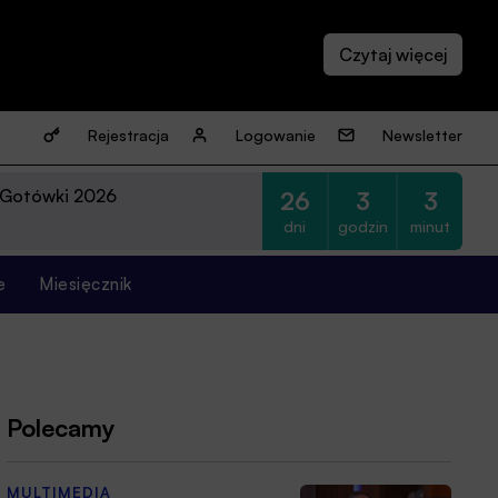
Rejestracja
Logowanie
Newsletter
 Gotówki 2026
26
3
3
dni
godzin
minut
e
Miesięcznik
Polecamy
MULTIMEDIA