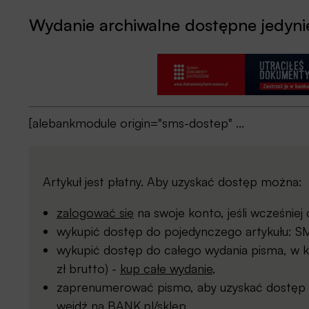
Wydanie archiwalne dostępne jedynie
[alebankmodule origin="sms-dostep" ...
Artykuł jest płatny. Aby uzyskać dostęp można:
zalogować się
na swoje konto, jeśli wcześnie
wykupić dostęp do pojedynczego artykułu: SMS
wykupić dostęp do całego wydania pisma, w kt
zł brutto) -
kup całe wydanie
,
zaprenumerować pismo, aby uzyskać dostęp d
wejdź na
BANK.pl/sklep
.