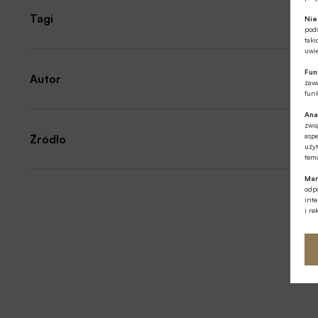
Tagi
Ni
pod
taki
uwie
Fun
Autor
zawa
funk
Ana
zwi
aspe
Źródło
użyt
tema
Mar
odpo
int
i re