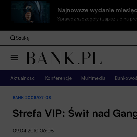
Najnowsze wydanie miesięc
Sprawdź szczegóły i zapisz się na 
Szukaj
Aktualności
Konferencje
Multimedia
Bankowość
BANK 2008/07-08
Strefa VIP: Świt nad Ga
09.04.2010 06:08