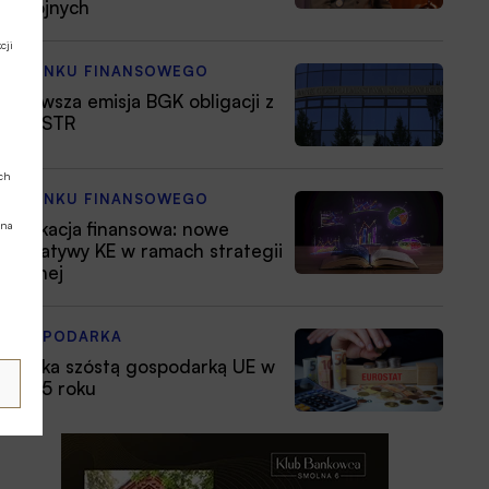
zbrojnych
cji
Z RYNKU FINANSOWEGO
Pierwsza emisja BGK obligacji z
POLSTR
ych
Z RYNKU FINANSOWEGO
Edukacja finansowa: nowe
 na
inicjatywy KE w ramach strategii
unijnej
GOSPODARKA
Polska szóstą gospodarką UE w
2025 roku