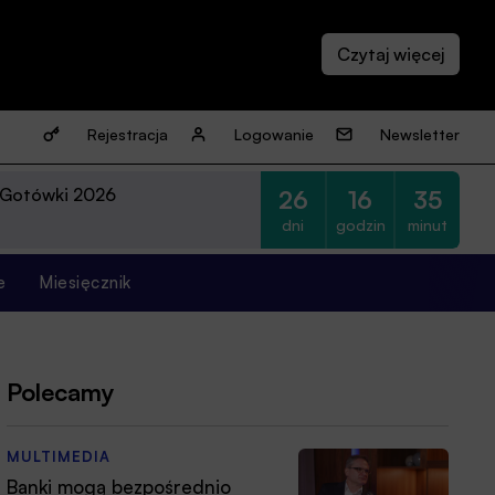
Rejestracja
Logowanie
Newsletter
 Gotówki 2026
26
16
35
dni
godzin
minut
e
Miesięcznik
Polecamy
MULTIMEDIA
Banki mogą bezpośrednio