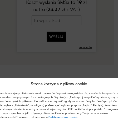
Koszt wysłania SMSa to
19
zł
netto (
23.37
zł z VAT)
regulamin
Strona korzysta z plików cookie
tronie stosujemy pliki cookie w celu zapewnienie prawidłowego działania, ułatwienia korzystania, 
e w celach statystycznych i marketingowych. Wybierając „Zaakceptuj wszystkie” wyrażasz zgodę n
owanie wszystkich plików cookie. Jeśli chcesz wyrazić zgodę na stosowanie tylko niektórych plików
ie, wybierz „Ustawienia”, skonfiguruj preferencje i wybierz przycisk „Zapisz”. Pamiętaj, że możesz
nić swoje ustawienia w każdym czasie klikając przycisk „Pliki cookie” w stopce portalu. Szczegółow
rmacje o sposobie, w jaki używamy plików cookie oraz przetwarzamy Twoje dane, a także o
ysługujących Ci prawach, odnajdziesz w
Polityce prywatności
.