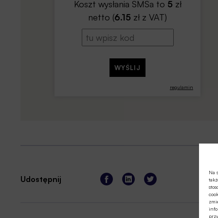
Koszt wysłania SMSa to
5
zł
netto (
6.15
zł z VAT)
regulamin
Na s
Udostępnij
takż
stos
cook
zmie
info
prz