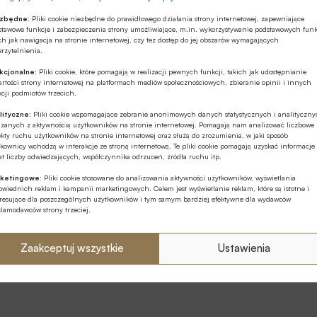
ezbędne:
Pliki cookie niezbędne do prawidłowego działania strony internetowej, zapewniające
stawowe funkcje i zabezpieczenia strony umożliwiające, m.in. wykorzystywanie podstawowych funk
ch jak nawigacja na stronie internetowej, czy tez dostęp do jej obszarów wymagających
rzytelnienia.
kcjonalne:
Pliki cookie, które pomagają w realizacji pewnych funkcji, takich jak udostępnianie
rtości strony internetowej na platformach mediów społecznościowych, zbieranie opinii i innych
cji podmiotów trzecich.
lityczne:
Pliki cookie wspomagające zebranie anonimowych danych statystycznych i analityczn
ązanych z aktywnością użytkowników na stronie internetowej. Pomagają nam analizować liczbowe
kty ruchu użytkowników na stronie internetowej oraz służą do zrozumienia, w jaki sposób
kownicy wchodzą w interakcje ze stroną internetową. Te pliki cookie pomagają uzyskać informacje
t liczby odwiedzających, współczynnika odrzuceń, źródła ruchu itp.
ketingowe:
Pliki cookie stosowane do analizowania aktywności użytkowników, wyświetlania
wiednich reklam i kampanii marketingowych. Celem jest wyświetlanie reklam, które są istotne i
eresujące dla poszczególnych użytkowników i tym samym bardziej efektywne dla wydawców
klamodawców strony trzeciej.
Zaakceptuj wszystkie
Ustawienia