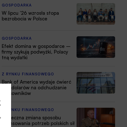
GOSPODARKA
W lipcu ’26 wzrosła stopa
bezrobocia w Polsce
GOSPODARKA
Efekt domina w gospodarce –
firmy szykują podwyżki, Polacy
tną wydatki
Z RYNKU FINANSOWEGO
Bank of America wydaje ćwierć
mld dolarów na odchudzanie
pracowników
a
a
Z RYNKU FINANSOWEGO
Konieczna zmiana sposobu
e
finansowania potrzeb polskich sił