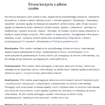
Strona korzysta z plików
cookie
Na stronie stosujemy pliki cookie w celu zapewnienie prawidłowego działania, ułatwienia
Polecamy
korzystania, a także w celach statystycznych i marketingowych. Wybierając „Zaakceptuj
wszystkie” wyrażasz zgodę na stosowanie wszystkich plików cookie. Jeśli chcesz wyrazić
zgodę na stosowanie tylko niektórych plików cookie, wybierz „Ustawienia”, skonfiguruj
MULTIMEDIA
preferencje i wybierz przycisk „Zapisz”. Pamiętaj, że możesz zmienić swoje ustawienia w
każdym czasie klikając przycisk „Pliki cookie” w stopce portalu. Szczegółowe informacje o
Banki mogą bezpośrednio finansować
sposobie, w jaki używamy plików cookie oraz przetwarzamy Twoje dane, a także o
przemysł zbrojeniowy
przysługujących Ci prawach, odnajdziesz w
Polityce prywatności
.
Niezbędne:
Pliki cookie niezbędne do prawidłowego działania strony internetowej,
zapewniające podstawowe funkcje i zabezpieczenia strony umożliwiające, m.in.
ESG
wykorzystywanie podstawowych funkcji takich jak nawigacja na stronie internetowej, czy
Zielone remonty odrębnym, masowym
tez dostęp do jej obszarów wymagających uwierzytelnienia.
segmentem rynku finansowania
Funkcjonalne:
Pliki cookie, które pomagają w realizacji pewnych funkcji, takich jak
bankowego?
udostępnianie zawartości strony internetowej na platformach mediów społecznościowych,
zbieranie opinii i innych funkcji podmiotów trzecich.
Z RYNKU FINANSOWEGO
Analityczne:
Pliki cookie wspomagające zebranie anonimowych danych statystycznych
PKO BP o nowych zasadach
i analitycznych związanych z aktywnością użytkowników na stronie internetowej.
ustawowych w sprawach frankowych
Pomagają nam analizować liczbowe aspekty ruchu użytkowników na stronie internetowej
oraz służą do zrozumienia, w jaki sposób użytkownicy wchodzą w interakcje ze stroną
internetową. Te pliki cookie pomagają uzyskać informacje na temat liczby
odwiedzających, współczynnika odrzuceń, źródła ruchu itp.
MULTIMEDIA
Na czym polega faza Discovery?
Marketingowe:
Pliki cookie stosowane do analizowania aktywności użytkowników,