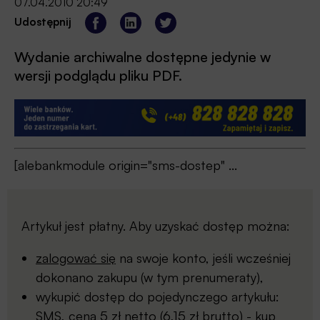
07.04.2010 20:49
Udostępnij
Wydanie archiwalne dostępne jedynie w
wersji podglądu pliku PDF.
[alebankmodule origin="sms-dostep" ...
Artykuł jest płatny. Aby uzyskać dostęp można:
zalogować się
na swoje konto, jeśli wcześniej
dokonano zakupu (w tym prenumeraty),
wykupić dostęp do pojedynczego artykułu:
SMS, cena 5 zł netto (6,15 zł brutto) -
kup