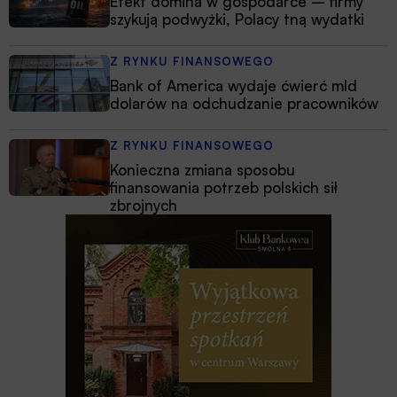
Efekt domina w gospodarce – firmy
szykują podwyżki, Polacy tną wydatki
Z RYNKU FINANSOWEGO
Bank of America wydaje ćwierć mld
dolarów na odchudzanie pracowników
Z RYNKU FINANSOWEGO
Konieczna zmiana sposobu
finansowania potrzeb polskich sił
zbrojnych