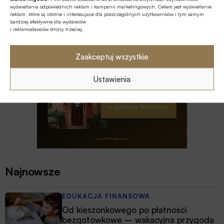
wyświetlania odpowiednich reklam i kampanii marketingowych. Celem jest wyświetlanie
reklam, które są istotne i interesujące dla poszczególnych użytkowników i tym samym
bardziej efektywne dla wydawców
i reklamodawców strony trzeciej.
Zaakceptuj wszystkie
Ustawienia
Najnowsze
EDUKACJA FINANSOWA
Od kieszonkowego po płatności
bezgotówkowe – wakacyjna przygoda