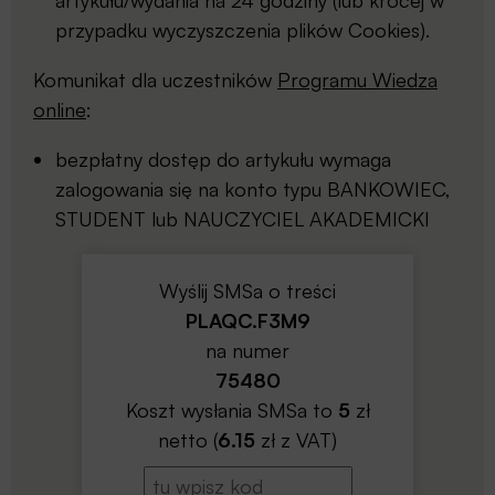
artykułu/wydania na 24 godziny (lub krócej w
przypadku wyczyszczenia plików Cookies).
Komunikat dla uczestników
Programu Wiedza
online
:
bezpłatny dostęp do artykułu wymaga
zalogowania się na konto typu BANKOWIEC,
STUDENT lub NAUCZYCIEL AKADEMICKI
Wyślij SMSa o treści
PLAQC.F3M9
na numer
75480
Koszt wysłania SMSa to
5
zł
netto (
6.15
zł z VAT)