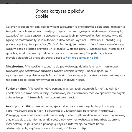
Źródło
Strona korzysta z plików
cookie
Na stronie stosujemy pliki cookie w celu zapewnienie prawidłowego działania, ułatwienia
korzystania, a także w celach statystycznych i marketingowych. Wybierając „Zaakceptuj
Polecamy
wszystkie” wyrażasz zgodę na stosowanie wszystkich plików cookie. Jeśli chcesz wyrazić
zgodę na stosowanie tylko niektórych plików cookie, wybierz „Ustawienia”, skonfiguruj
preferencje i wybierz przycisk „Zapisz”. Pamiętaj, że możesz zmienić swoje ustawienia w
każdym czasie klikając przycisk „Pliki cookie” w stopce portalu. Szczegółowe informacje o
MULTIMEDIA
sposobie, w jaki używamy plików cookie oraz przetwarzamy Twoje dane, a także o
przysługujących Ci prawach, odnajdziesz w
Polityce prywatności
.
Banki mogą bezpośrednio finansować
przemysł zbrojeniowy
Niezbędne:
Pliki cookie niezbędne do prawidłowego działania strony internetowej,
zapewniające podstawowe funkcje i zabezpieczenia strony umożliwiające, m.in.
wykorzystywanie podstawowych funkcji takich jak nawigacja na stronie internetowej, czy
Z RYNKU FINANSOWEGO
tez dostęp do jej obszarów wymagających uwierzytelnienia.
PKO BP o nowych zasadach
Funkcjonalne:
Pliki cookie, które pomagają w realizacji pewnych funkcji, takich jak
ustawowych w sprawach frankowych
udostępnianie zawartości strony internetowej na platformach mediów społecznościowych,
zbieranie opinii i innych funkcji podmiotów trzecich.
Analityczne:
Pliki cookie wspomagające zebranie anonimowych danych statystycznych
MULTIMEDIA
i analitycznych związanych z aktywnością użytkowników na stronie internetowej.
Na czym polega faza Discovery?
Pomagają nam analizować liczbowe aspekty ruchu użytkowników na stronie internetowej
oraz służą do zrozumienia, w jaki sposób użytkownicy wchodzą w interakcje ze stroną
internetową. Te pliki cookie pomagają uzyskać informacje na temat liczby
odwiedzających, współczynnika odrzuceń, źródła ruchu itp.