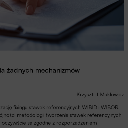
óciła żadnych mechanizmów
Krzysztof Makłowicz
cję fixingu stawek referencyjnych WIBID i WIBOR.
pójności metodologii tworzenia stawek referencyjnych
y oczywiście są zgodne z rozporządzeniem