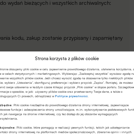
o wydań bieżących i wszystkich archiwalnych:
ia kodu, zakup zostanie przypisany i zapamiętany
yznanie uprawnień dostępu do artykułu/wydania na
Strona korzysta z plików cookie
enia plików Cookies).
tronie stosujemy pliki cookie w celu zapewnienie prawidłowego działania, ułatwienia korzystania, 
e w celach statystycznych i marketingowych. Wybierając „Zaakceptuj wszystkie” wyrażasz zgodę n
line
:
owanie wszystkich plików cookie. Jeśli chcesz wyrazić zgodę na stosowanie tylko niektórych plików
ie, wybierz „Ustawienia”, skonfiguruj preferencje i wybierz przycisk „Zapisz”. Pamiętaj, że możesz
nić swoje ustawienia w każdym czasie klikając przycisk „Pliki cookie” w stopce portalu. Szczegółow
gowania się na konto typu BANKOWIEC, STUDENT
rmacje o sposobie, w jaki używamy plików cookie oraz przetwarzamy Twoje dane, a także o
ysługujących Ci prawach, odnajdziesz w
Polityce prywatności
.
ezbędne:
Pliki cookie niezbędne do prawidłowego działania strony internetowej, zapewniające
stawowe funkcje i zabezpieczenia strony umożliwiające, m.in. wykorzystywanie podstawowych funk
ch jak nawigacja na stronie internetowej, czy tez dostęp do jej obszarów wymagających
Wyślij SMSa o treści
rzytelnienia.
PLAQC.FC68
kcjonalne:
Pliki cookie, które pomagają w realizacji pewnych funkcji, takich jak udostępnianie
na numer
rtości strony internetowej na platformach mediów społecznościowych, zbieranie opinii i innych