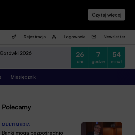
Rejestracja
Logowanie
Newsletter
 Gotówki 2026
26
7
54
dni
godzin
minut
e
Miesięcznik
Polecamy
MULTIMEDIA
Banki mogą bezpośrednio