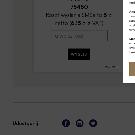
funk
75480
Ana
Koszt wysłania SMSa to
5
zł
zwi
aspe
netto (
6.15
zł z VAT)
użyt
tema
Mar
odpo
int
i re
regulamin
Udostępnij