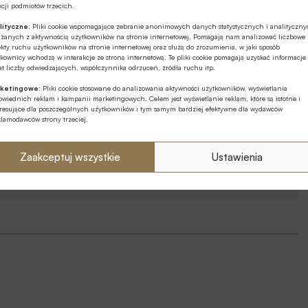
cji podmiotów trzecich.
91900
lityczne:
Pliki cookie wspomagające zebranie anonimowych danych statystycznych i analityczn
Koszt wysłania SMSa to
19
zł
ązanych z aktywnością użytkowników na stronie internetowej. Pomagają nam analizować liczbowe
kty ruchu użytkowników na stronie internetowej oraz służą do zrozumienia, w jaki sposób
netto (
23.37
zł z VAT)
kownicy wchodzą w interakcje ze stroną internetową. Te pliki cookie pomagają uzyskać informacje
t liczby odwiedzających, współczynnika odrzuceń, źródła ruchu itp.
ketingowe:
Pliki cookie stosowane do analizowania aktywności użytkowników, wyświetlania
wiednich reklam i kampanii marketingowych. Celem jest wyświetlanie reklam, które są istotne i
eresujące dla poszczególnych użytkowników i tym samym bardziej efektywne dla wydawców
klamodawców strony trzeciej.
regulamin
Zaakceptuj wszystkie
Ustawienia