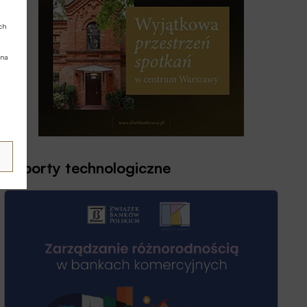
ych
 na
Raporty technologiczne