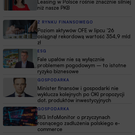
Leasing w Polsce rośnie znacznie silniej
niż nasze PKB
Z RYNKU FINANSOWEGO
Poziom aktywów OFE w lipcu ’26
osiągnął rekordową wartość 354,9 mld
zł
ESG
Fale upałów nie są wyłącznie
problemem pogodowym – to istotne
ryzyko biznesowe
GOSPODARKA
Minister finansów i gospodarki nie
wyklucza kolejnych po OKI propozycji
dot. produktów inwestycyjnych
GOSPODARKA
BIG InfoMonitor o przyczynach
rosnącego zadłużenia polskiego e-
commerce