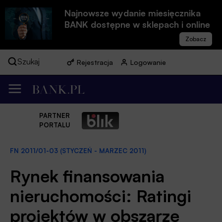
Najnowsze wydanie miesięcznika
BANK dostępne w sklepach i online
Szukaj
Rejestracja
Logowanie
PARTNER
PORTALU
FN 2011/01-03 (STYCZEŃ - MARZEC 2011)
Rynek finansowania
nieruchomości: Ratingi
projektów w obszarze