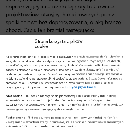
dopuszczający inne niż do tej pory traktowanie
projektów inwestycyjnych realizowanych przez
spółki celowe bez doprecyzowania, o jaką branżę
chodzi. Zapis ten brzmiał następująco:
Strona korzysta z plików
„W przypadku ekspozycji kredytowych (…)
cookie
wynikających z finansowania projektów
Na stronie stosujemy pliki cookie w celu zapewnienie prawidłowego działania, ułatwienia
inwestycyjnych, prowadzonych w ramach
korzystania, a także w celach statystycznych i marketingowych. Wybierając „Zaakceptuj
powołanych do tego celu odrębnych spółek prawa
wszystkie” wyrażasz zgodę na stosowanie wszystkich plików cookie. Jeśli chcesz wyrazić
zgodę na stosowanie tylko niektórych plików cookie, wybierz „Ustawienia”, skonfiguruj
handlowego – ocenę sytuacji ekonomiczno-
preferencje i wybierz przycisk „Zapisz”. Pamiętaj, że możesz zmienić swoje ustawienia w
każdym czasie klikając przycisk „Pliki cookie” w stopce portalu. Szczegółowe informacje o
finansowej dłużnika można zastąpić oceną
sposobie, w jaki używamy plików cookie oraz przetwarzamy Twoje dane, a także o
przysługujących Ci prawach, odnajdziesz w
Polityce prywatności
.
struktury prawno-finansowej projektu
Niezbędne:
Pliki cookie niezbędne do prawidłowego działania strony internetowej,
inwestycyjnego, biorąc pod uwagę zawarte i
zapewniające podstawowe funkcje i zabezpieczenia strony umożliwiające, m.in.
obowiązujące umowy i wiążące oświadczenia
wykorzystywanie podstawowych funkcji takich jak nawigacja na stronie internetowej, czy
tez dostęp do jej obszarów wymagających uwierzytelnienia.
minimalizujące poszczególne rodzaje ryzyka
Funkcjonalne:
Pliki cookie, które pomagają w realizacji pewnych funkcji, takich jak
projektu, ze szczególnym uwzględnieniem założeń
udostępnianie zawartości strony internetowej na platformach mediów społecznościowych,
zbieranie opinii i innych funkcji podmiotów trzecich.
finansowych projektu, które stanowiły podstawę