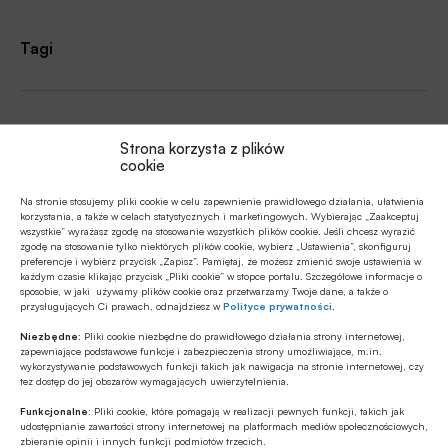
Tagi
Autor
Strona korzysta z plików
cookie
Na stronie stosujemy pliki cookie w celu zapewnienie prawidłowego działania, ułatwienia
Źródło
korzystania, a także w celach statystycznych i marketingowych. Wybierając „Zaakceptuj
wszystkie” wyrażasz zgodę na stosowanie wszystkich plików cookie. Jeśli chcesz wyrazić
zgodę na stosowanie tylko niektórych plików cookie, wybierz „Ustawienia”, skonfiguruj
preferencje i wybierz przycisk „Zapisz”. Pamiętaj, że możesz zmienić swoje ustawienia w
każdym czasie klikając przycisk „Pliki cookie” w stopce portalu. Szczegółowe informacje o
sposobie, w jaki używamy plików cookie oraz przetwarzamy Twoje dane, a także o
przysługujących Ci prawach, odnajdziesz w
Polityce prywatności
.
Polecamy
Niezbędne:
Pliki cookie niezbędne do prawidłowego działania strony internetowej,
zapewniające podstawowe funkcje i zabezpieczenia strony umożliwiające, m.in.
wykorzystywanie podstawowych funkcji takich jak nawigacja na stronie internetowej, czy
MULTIMEDIA
tez dostęp do jej obszarów wymagających uwierzytelnienia.
Banki mogą bezpośrednio finansować
Funkcjonalne:
Pliki cookie, które pomagają w realizacji pewnych funkcji, takich jak
przemysł zbrojeniowy
udostępnianie zawartości strony internetowej na platformach mediów społecznościowych,
zbieranie opinii i innych funkcji podmiotów trzecich.