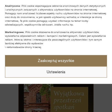
ESG
Analityczne:
Pliki cookie wspomagające zebranie anonimowych danych statystycznych
i analitycznych związanych z aktywnością użytkowników na stronie internetowej.
Zielone remonty odrębnym, masowym
Pomagają nam analizować liczbowe aspekty ruchu użytkowników na stronie internetowej
segmentem rynku finansowania
oraz służą do zrozumienia, w jaki sposób użytkownicy wchodzą w interakcje ze stroną
internetową. Te pliki cookie pomagają uzyskać informacje na temat liczby
bankowego?
odwiedzających, współczynnika odrzuceń, źródła ruchu itp.
Z RYNKU FINANSOWEGO
Marketingowe:
Pliki cookie stosowane do analizowania aktywności użytkowników,
PKO BP o nowych zasadach
wyświetlania odpowiednich reklam i kampanii marketingowych. Celem jest wyświetlanie
reklam, które są istotne i interesujące dla poszczególnych użytkowników i tym samym
ustawowych w sprawach frankowych
bardziej efektywne dla wydawców
i reklamodawców strony trzeciej.
MULTIMEDIA
Na czym polega faza Discovery?
Zaakceptuj wszystkie
Ustawienia