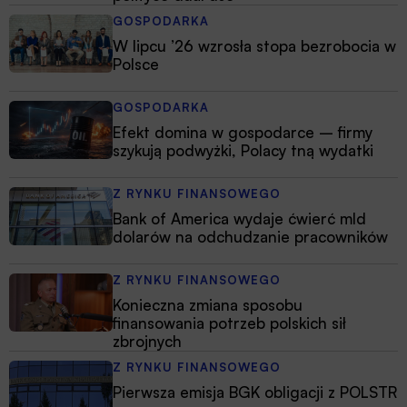
GOSPODARKA
W lipcu ’26 wzrosła stopa bezrobocia w
Polsce
GOSPODARKA
Efekt domina w gospodarce – firmy
szykują podwyżki, Polacy tną wydatki
Z RYNKU FINANSOWEGO
Bank of America wydaje ćwierć mld
dolarów na odchudzanie pracowników
Z RYNKU FINANSOWEGO
Konieczna zmiana sposobu
finansowania potrzeb polskich sił
zbrojnych
Z RYNKU FINANSOWEGO
Pierwsza emisja BGK obligacji z POLSTR