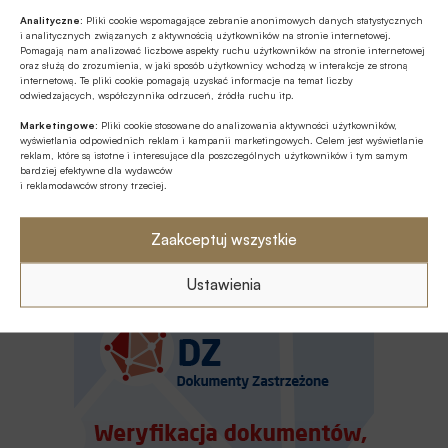
Analityczne:
Pliki cookie wspomagające zebranie anonimowych danych statystycznych
Z RYNKU FINANSOWEGO
i analitycznych związanych z aktywnością użytkowników na stronie internetowej.
Pomagają nam analizować liczbowe aspekty ruchu użytkowników na stronie internetowej
Węgry rozważają korzyści z przyjęcia
oraz służą do zrozumienia, w jaki sposób użytkownicy wchodzą w interakcje ze stroną
euro
internetową. Te pliki cookie pomagają uzyskać informacje na temat liczby
odwiedzających, współczynnika odrzuceń, źródła ruchu itp.
Marketingowe:
Pliki cookie stosowane do analizowania aktywności użytkowników,
Z RYNKU FINANSOWEGO
wyświetlania odpowiednich reklam i kampanii marketingowych. Celem jest wyświetlanie
Revolut uzyskał francuską licencją
reklam, które są istotne i interesujące dla poszczególnych użytkowników i tym samym
bardziej efektywne dla wydawców
bankową
i reklamodawców strony trzeciej.
GOSPODARKA
Zaakceptuj wszystkie
Pierwsza wiceprezes BGK o naborach w
części pożyczkowej Funduszu
Ustawienia
Bezpieczeństwa i Obronności