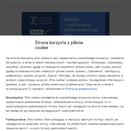
Strona korzysta z plików
cookie
Na stronie stosujemy pliki cookie w celu zapewnienie prawidłowego działania, ułatwienia
korzystania, a także w celach statystycznych i marketingowych. Wybierając „Zaakceptuj
wszystkie” wyrażasz zgodę na stosowanie wszystkich plików cookie. Jeśli chcesz wyrazić
zgodę na stosowanie tylko niektórych plików cookie, wybierz „Ustawienia”, skonfiguruj
preferencje i wybierz przycisk „Zapisz”. Pamiętaj, że możesz zmienić swoje ustawienia w
każdym czasie klikając przycisk „Pliki cookie” w stopce portalu. Szczegółowe informacje o
sposobie, w jaki używamy plików cookie oraz przetwarzamy Twoje dane, a także o
przysługujących Ci prawach, odnajdziesz w
Polityce prywatności
.
Polecamy
Niezbędne:
Pliki cookie niezbędne do prawidłowego działania strony internetowej,
zapewniające podstawowe funkcje i zabezpieczenia strony umożliwiające, m.in.
wykorzystywanie podstawowych funkcji takich jak nawigacja na stronie internetowej, czy
tez dostęp do jej obszarów wymagających uwierzytelnienia.
MULTIMEDIA
Funkcjonalne:
Pliki cookie, które pomagają w realizacji pewnych funkcji, takich jak
Mikrofirmy potrzebują nie tylko
udostępnianie zawartości strony internetowej na platformach mediów społecznościowych,
finansowania, ale także kompetencji
zbieranie opinii i innych funkcji podmiotów trzecich.