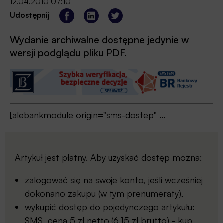
12.04.2010 07:10
Udostępnij
Wydanie archiwalne dostępne jedynie w
wersji podglądu pliku PDF.
[alebankmodule origin="sms-dostep" ...
Artykuł jest płatny. Aby uzyskać dostęp można:
zalogować się
na swoje konto, jeśli wcześniej
dokonano zakupu (w tym prenumeraty),
wykupić dostęp do pojedynczego artykułu:
SMS, cena 5 zł netto (6,15 zł brutto) -
kup