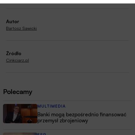
Autor
Bartosz Sawicki
Źródło
Cinkciarz.pl
Polecamy
MULTIMEDIA
Banki mogą bezpośrednio finansować
przemysł zbrojeniowy
ESG