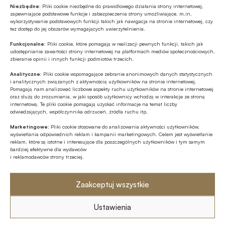
Niezbędne:
Pliki cookie niezbędne do prawidłowego działania strony internetowej,
zł. Kurs bezpiecznego franka mógłby wystrzelić
zapewniające podstawowe funkcje i zabezpieczenia strony umożliwiające, m.in.
ponad 4,50 zł i osiągać nowe historyczne szczyty
wykorzystywanie podstawowych funkcji takich jak nawigacja na stronie internetowej, czy
tez dostęp do jej obszarów wymagających uwierzytelnienia.
– szacuje Bartosz Sawicki z Cinkciarz.pl.
Funkcjonalne:
Pliki cookie, które pomagają w realizacji pewnych funkcji, takich jak
udostępnianie zawartości strony internetowej na platformach mediów społecznościowych,
Źródło:
Cinkciarz.pl
zbieranie opinii i innych funkcji podmiotów trzecich.
Analityczne:
Pliki cookie wspomagające zebranie anonimowych danych statystycznych
i analitycznych związanych z aktywnością użytkowników na stronie internetowej.
Pomagają nam analizować liczbowe aspekty ruchu użytkowników na stronie internetowej
oraz służą do zrozumienia, w jaki sposób użytkownicy wchodzą w interakcje ze stroną
internetową. Te pliki cookie pomagają uzyskać informacje na temat liczby
Udostępnij
odwiedzających, współczynnika odrzuceń, źródła ruchu itp.
Marketingowe:
Pliki cookie stosowane do analizowania aktywności użytkowników,
wyświetlania odpowiednich reklam i kampanii marketingowych. Celem jest wyświetlanie
reklam, które są istotne i interesujące dla poszczególnych użytkowników i tym samym
bardziej efektywne dla wydawców
i reklamodawców strony trzeciej.
Tagi
Zaakceptuj wszystkie
Bartosz Sawicki
Cinkciarz.pl
Ustawienia
Polski Złoty / PLN
Rubel / RUB
Waluty