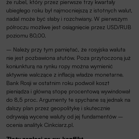
że rubel, który przez pierwsze trzy kwartały
ubiegłego roku był najmocniejszą z istotnych walut,
nadal może być słaby i rozchwiany. W pierwszym
półroczu możliwe jest osiągnięcie przez USD/RUB
poziomu 80,00.
– Należy przy tym pamiętać, że rosyjska waluta
nie jest pozbawiona atutów. Poza przytoczoną już
koniunkturą na rynku ropy można wymienić
aktywnie walczące z inflacją władze monetarne.
Bank Rosji w ostatnim roku podwoił koszt
pieniądza i główną stopę procentową wywindował
do 8,5 proc. Argumenty te spychane są jednak na
dalszy plan przez geopolitykę i skutecznie
odrywają wycenę waluty od jej fundamentów –
ocenia analityk Cinkciarz.pl.
Złoty zapłaci za ew. konflikt