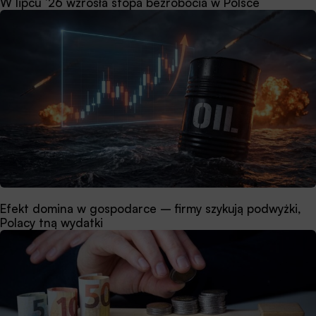
W lipcu ’26 wzrosła stopa bezrobocia w Polsce
Efekt domina w gospodarce – firmy szykują podwyżki,
Polacy tną wydatki