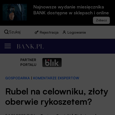
Najnowsze wydanie miesięcznika
BANK dostępne w sklepach i online
Szukaj
Rejestracja
Logowanie
PARTNER
PORTALU
GOSPODARKA
|
KOMENTARZE EKSPERTÓW
Rubel na celowniku, złoty
oberwie rykoszetem?