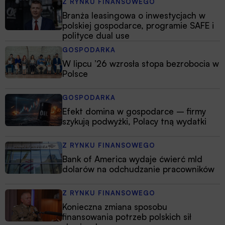
Z RYNKU FINANSOWEGO
Branża leasingowa o inwestycjach w
polskiej gospodarce, programie SAFE i
polityce dual use
GOSPODARKA
W lipcu ’26 wzrosła stopa bezrobocia w
Polsce
GOSPODARKA
Efekt domina w gospodarce – firmy
szykują podwyżki, Polacy tną wydatki
Z RYNKU FINANSOWEGO
Bank of America wydaje ćwierć mld
dolarów na odchudzanie pracowników
Z RYNKU FINANSOWEGO
Konieczna zmiana sposobu
finansowania potrzeb polskich sił