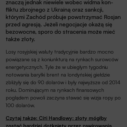
znaczą jednak niewiele wobec widma kon-
fliktu zbrojnego z Ukrainą oraz sankcji,
którymi Zachód próbuje powstrzymać Rosjan
przed agresją. Jeżeli negocjacje okażą się
bezowocne, sporo do stracenia może mieć
także złoty.
Losy rosyjskiej waluty tradycyjnie bardzo mocno
powiązane są z koniunkturą na rynkach surowców
energetycznych. Tyle że w ubiegłym tygodniu
notowania baryłki brent na londyńskiej giełdzie
zbliżyły się do 90 dolarów i były najwyższe od 2014
roku. Dominującym na rynkach finansowych
poglądem powoli zaczyna stawać się wizja ropy po
100 dolarów.
Czytaj także: Citi Handlowy: złoty mógłby
zostać bardziej dotknięty przez zawirowania