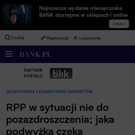
Najnowsze wydanie miesięcznika
BANK dostępne w sklepach i online
Szukaj
Rejestracja
Logowanie
PARTNER
PORTALU
GOSPODARKA
|
KOMENTARZE EKSPERTÓW
RPP w sytuacji nie do
pozazdroszczenia; jaka
podwyżka czeka