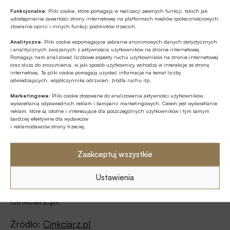
Tymczasem polska waluta znów znalazła się w
Funkcjonalne:
Pliki cookie, które pomagają w realizacji pewnych funkcji, takich jak
udostępnianie zawartości strony internetowej na platformach mediów społecznościowych,
tarapatach. Strach przed recesją wywołuje tsunami
zbieranie opinii i innych funkcji podmiotów trzecich.
na rynkach finansowych, co wypycha kurs
Analityczne:
Pliki cookie wspomagające zebranie anonimowych danych statystycznych
i analitycznych związanych z aktywnością użytkowników na stronie internetowej.
EUR/PLN ponad 4,75.
Pomagają nam analizować liczbowe aspekty ruchu użytkowników na stronie internetowej
oraz służą do zrozumienia, w jaki sposób użytkownicy wchodzą w interakcje ze stroną
internetową. Te pliki cookie pomagają uzyskać informacje na temat liczby
– Oznacza to, że euro podrożało w miesiąc o
odwiedzających, współczynnika odrzuceń, źródła ruchu itp.
blisko 20 groszy i kosztuje najwięcej od końcówki
Marketingowe:
Pliki cookie stosowane do analizowania aktywności użytkowników,
marca. Za dolara płacimy dziś ponad 4,60 zł, czyli
wyświetlania odpowiednich reklam i kampanii marketingowych. Celem jest wyświetlanie
reklam, które są istotne i interesujące dla poszczególnych użytkowników i tym samym
więcej nawet niż po napaści Rosji na Ukrainę, a
bardziej efektywne dla wydawców
i reklamodawców strony trzeciej.
notowania franka zbliżają się do 4,80 zł. Istnieje
ryzyko, że zbyt łagodna podwyżka stóp
Zaakceptuj wszystkie
procentowych w Polsce lub ogłoszenie końca
cyklu pogłębiają osłabienie złotego, a tego władze
Ustawienia
z pewnością chciałyby uniknąć – wskazuje analityk
Cinkciarz.pl.
Źródło:
Cinkciarz.pl