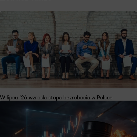
W lipcu ’26 wzrosła stopa bezrobocia w Polsce