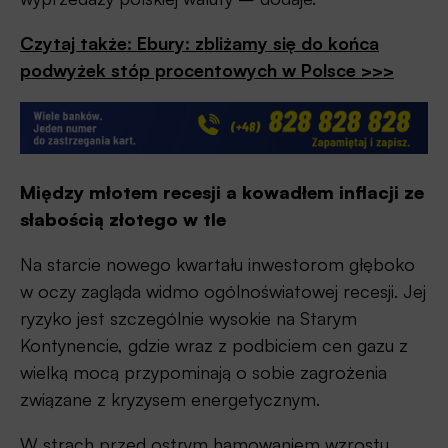
Czytaj także: Ebury: zbliżamy się do końca
podwyżek stóp procentowych w Polsce >>>
Między młotem recesji a kowadłem inflacji ze
słabością złotego w tle
Na starcie nowego kwartału inwestorom głęboko
w oczy zagląda widmo ogólnoświatowej recesji. Jej
ryzyko jest szczególnie wysokie na Starym
Kontynencie, gdzie wraz z podbiciem cen gazu z
wielką mocą przypominają o sobie zagrożenia
związane z kryzysem energetycznym.
W strach przed ostrym hamowaniem wzrostu