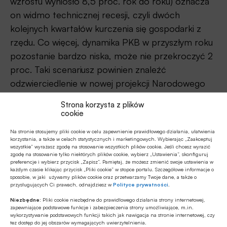
wzrostu wyniosło 8,5 proc. rok do roku) oznacza
on widmo technicznej recesji, czyli dwóch
kolejnych kwartałów kurczenia się gospodarki z
rzędu. Co więcej, dynamika PKB w przyszłym roku
pozostanie bardzo niska, może nie przekroczyć 2
proc. Taki scenariusz powinien znaleźć
odzwierciedlenie w nowej projekcji Narodowego
Banku Polskiego, a członkowie RPP będą
Strona korzysta z plików
podejmować decyzję w oparciu o jej treść.
cookie
Na stronie stosujemy pliki cookie w celu zapewnienie prawidłowego działania, ułatwienia
Słaby złoty importuje większą inflację
korzystania, a także w celach statystycznych i marketingowych. Wybierając „Zaakceptuj
wszystkie” wyrażasz zgodę na stosowanie wszystkich plików cookie. Jeśli chcesz wyrazić
zgodę na stosowanie tylko niektórych plików cookie, wybierz „Ustawienia”, skonfiguruj
Kolejnym czynnikiem, który wpłynie na ruch
NBP
,
preferencje i wybierz przycisk „Zapisz”. Pamiętaj, że możesz zmienić swoje ustawienia w
jest kondycja złotego. Władze monetarne wyraziły
każdym czasie klikając przycisk „Pliki cookie” w stopce portalu. Szczegółowe informacje o
sposobie, w jaki używamy plików cookie oraz przetwarzamy Twoje dane, a także o
w tym roku jednoznaczną preferencję, by
przysługujących Ci prawach, odnajdziesz w
Polityce prywatności
.
spadające kursy walut pomogły w walce z inflacją
Niezbędne:
Pliki cookie niezbędne do prawidłowego działania strony internetowej,
zapewniające podstawowe funkcje i zabezpieczenia strony umożliwiające, m.in.
poprzez zbijanie cen importowanych towarów ze
wykorzystywanie podstawowych funkcji takich jak nawigacja na stronie internetowej, czy
tez dostęp do jej obszarów wymagających uwierzytelnienia.
szczególnym uwzględnieniem cen surowców.