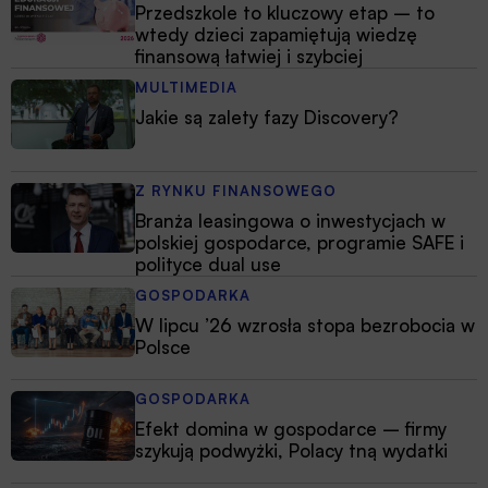
Przedszkole to kluczowy etap – to
wtedy dzieci zapamiętują wiedzę
finansową łatwiej i szybciej
MULTIMEDIA
Jakie są zalety fazy Discovery?
Z RYNKU FINANSOWEGO
Branża leasingowa o inwestycjach w
polskiej gospodarce, programie SAFE i
polityce dual use
GOSPODARKA
W lipcu ’26 wzrosła stopa bezrobocia w
Polsce
GOSPODARKA
Efekt domina w gospodarce – firmy
szykują podwyżki, Polacy tną wydatki