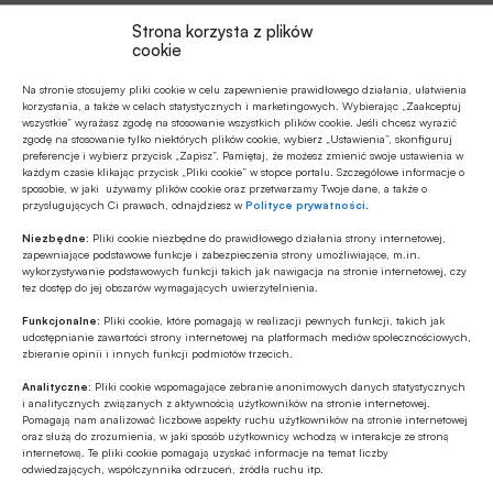
Źródło
Strona korzysta z plików
cookie
Na stronie stosujemy pliki cookie w celu zapewnienie prawidłowego działania, ułatwienia
korzystania, a także w celach statystycznych i marketingowych. Wybierając „Zaakceptuj
wszystkie” wyrażasz zgodę na stosowanie wszystkich plików cookie. Jeśli chcesz wyrazić
Polecamy
zgodę na stosowanie tylko niektórych plików cookie, wybierz „Ustawienia”, skonfiguruj
preferencje i wybierz przycisk „Zapisz”. Pamiętaj, że możesz zmienić swoje ustawienia w
każdym czasie klikając przycisk „Pliki cookie” w stopce portalu. Szczegółowe informacje o
sposobie, w jaki używamy plików cookie oraz przetwarzamy Twoje dane, a także o
MULTIMEDIA
przysługujących Ci prawach, odnajdziesz w
Polityce prywatności
.
Banki mogą bezpośrednio finansować
Niezbędne:
Pliki cookie niezbędne do prawidłowego działania strony internetowej,
przemysł zbrojeniowy
zapewniające podstawowe funkcje i zabezpieczenia strony umożliwiające, m.in.
wykorzystywanie podstawowych funkcji takich jak nawigacja na stronie internetowej, czy
tez dostęp do jej obszarów wymagających uwierzytelnienia.
ESG
Funkcjonalne:
Pliki cookie, które pomagają w realizacji pewnych funkcji, takich jak
Zielone remonty odrębnym, masowym
udostępnianie zawartości strony internetowej na platformach mediów społecznościowych,
segmentem rynku finansowania
zbieranie opinii i innych funkcji podmiotów trzecich.
bankowego?
Analityczne:
Pliki cookie wspomagające zebranie anonimowych danych statystycznych
Z RYNKU FINANSOWEGO
i analitycznych związanych z aktywnością użytkowników na stronie internetowej.
Pomagają nam analizować liczbowe aspekty ruchu użytkowników na stronie internetowej
PKO BP o nowych zasadach
oraz służą do zrozumienia, w jaki sposób użytkownicy wchodzą w interakcje ze stroną
ustawowych w sprawach frankowych
internetową. Te pliki cookie pomagają uzyskać informacje na temat liczby
odwiedzających, współczynnika odrzuceń, źródła ruchu itp.