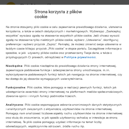
Dzięki współpracy z partnerami
Strona korzysta z plików
węgierskimi, GPW liczy na uruchomienie
cookie
rynku instrumentów finansowych
Na stronie stosujemy pliki cookie w celu zapewnienie prawidłowego działania, ułatwienia
powiązanych z towarami (energia
korzystania, a także w celach statystycznych i marketingowych. Wybierając „Zaakceptuj
wszystkie” wyrażasz zgodę na stosowanie wszystkich plików cookie. Jeśli chcesz wyrazić
elektryczna, gaz, produkty rolne) na
zgodę na stosowanie tylko niektórych plików cookie, wybierz „Ustawienia”, skonfiguruj
preferencje i wybierz przycisk „Zapisz”. Pamiętaj, że możesz zmienić swoje ustawienia w
przełomie 2023/ 2024
każdym czasie klikając przycisk „Pliki cookie” w stopce portalu. Szczegółowe informacje o
sposobie, w jaki używamy plików cookie oraz przetwarzamy Twoje dane, a także o
przysługujących Ci prawach, odnajdziesz w
Polityce prywatności
.
„Natomiast może być też szereg innych
Niezbędne:
Pliki cookie niezbędne do prawidłowego działania strony internetowej,
uwarunkowań ‒ cały czas myślimy też o
zapewniające podstawowe funkcje i zabezpieczenia strony umożliwiające, m.in.
wykorzystywanie podstawowych funkcji takich jak nawigacja na stronie internetowej, czy
terminowym rynku gazu i ten rynek może przejść
tez dostęp do jej obszarów wymagających uwierzytelnienia.
kompletną rewolucję, ze względu na uruchomienie
Funkcjonalne:
Pliki cookie, które pomagają w realizacji pewnych funkcji, takich jak
udostępnianie zawartości strony internetowej na platformach mediów społecznościowych,
Baltic Pipe, kompletną rezygnację z gazu
zbieranie opinii i innych funkcji podmiotów trzecich.
rosyjskiego, przyspieszonej być może rezygnacji w
Analityczne:
Pliki cookie wspomagające zebranie anonimowych danych statystycznych
ogóle z węglowodorów z Rosji przez Europę
i analitycznych związanych z aktywnością użytkowników na stronie internetowej.
Pomagają nam analizować liczbowe aspekty ruchu użytkowników na stronie internetowej
Zachodnią.
oraz służą do zrozumienia, w jaki sposób użytkownicy wchodzą w interakcje ze stroną
internetową. Te pliki cookie pomagają uzyskać informacje na temat liczby
odwiedzających, współczynnika odrzuceń, źródła ruchu itp.