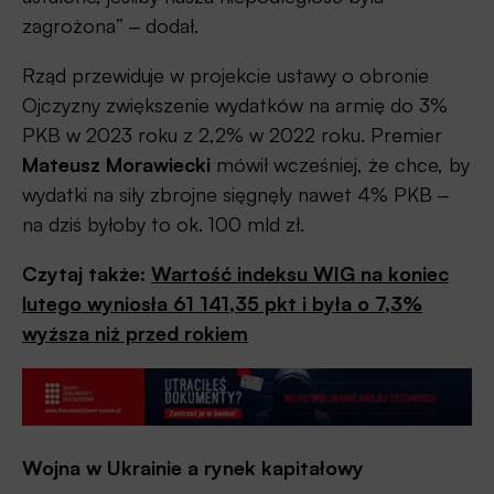
zagrożona” ‒ dodał.
Rząd przewiduje w projekcie ustawy o obronie
Ojczyzny zwiększenie wydatków na armię do 3%
PKB w 2023 roku z 2,2% w 2022 roku. Premier
Mateusz Morawiecki
mówił wcześniej, że chce, by
wydatki na siły zbrojne sięgnęły nawet 4% PKB ‒
na dziś byłoby to ok. 100 mld zł.
Czytaj także:
Wartość indeksu WIG na koniec
lutego wyniosła 61 141,35 pkt i była o 7,3%
wyższa niż przed rokiem
Wojna w Ukrainie a rynek kapitałowy