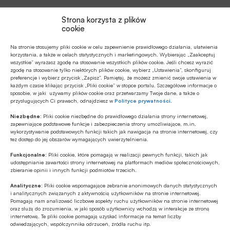
Strona korzysta z plików
Źródło
cookie
Na stronie stosujemy pliki cookie w celu zapewnienie prawidłowego działania, ułatwienia
korzystania, a także w celach statystycznych i marketingowych. Wybierając „Zaakceptuj
wszystkie” wyrażasz zgodę na stosowanie wszystkich plików cookie. Jeśli chcesz wyrazić
zgodę na stosowanie tylko niektórych plików cookie, wybierz „Ustawienia”, skonfiguruj
Polecamy
preferencje i wybierz przycisk „Zapisz”. Pamiętaj, że możesz zmienić swoje ustawienia w
każdym czasie klikając przycisk „Pliki cookie” w stopce portalu. Szczegółowe informacje o
sposobie, w jaki używamy plików cookie oraz przetwarzamy Twoje dane, a także o
MULTIMEDIA
przysługujących Ci prawach, odnajdziesz w
Polityce prywatności
.
Banki mogą bezpośrednio finansować
Niezbędne:
Pliki cookie niezbędne do prawidłowego działania strony internetowej,
przemysł zbrojeniowy
zapewniające podstawowe funkcje i zabezpieczenia strony umożliwiające, m.in.
wykorzystywanie podstawowych funkcji takich jak nawigacja na stronie internetowej, czy
tez dostęp do jej obszarów wymagających uwierzytelnienia.
ESG
Funkcjonalne:
Pliki cookie, które pomagają w realizacji pewnych funkcji, takich jak
Zielone remonty odrębnym, masowym
udostępnianie zawartości strony internetowej na platformach mediów społecznościowych,
zbieranie opinii i innych funkcji podmiotów trzecich.
segmentem rynku finansowania
bankowego?
Analityczne:
Pliki cookie wspomagające zebranie anonimowych danych statystycznych
i analitycznych związanych z aktywnością użytkowników na stronie internetowej.
Z RYNKU FINANSOWEGO
Pomagają nam analizować liczbowe aspekty ruchu użytkowników na stronie internetowej
oraz służą do zrozumienia, w jaki sposób użytkownicy wchodzą w interakcje ze stroną
PKO BP o nowych zasadach
internetową. Te pliki cookie pomagają uzyskać informacje na temat liczby
ustawowych w sprawach frankowych
odwiedzających, współczynnika odrzuceń, źródła ruchu itp.