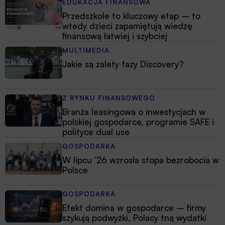
EDUKACJA FINANSOWA
Przedszkole to kluczowy etap – to
wtedy dzieci zapamiętują wiedzę
finansową łatwiej i szybciej
MULTIMEDIA
Jakie są zalety fazy Discovery?
Z RYNKU FINANSOWEGO
Branża leasingowa o inwestycjach w
polskiej gospodarce, programie SAFE i
polityce dual use
GOSPODARKA
W lipcu ’26 wzrosła stopa bezrobocia w
Polsce
GOSPODARKA
Efekt domina w gospodarce – firmy
szykują podwyżki, Polacy tną wydatki