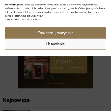
Marketingowe:
Pliki cookie stosowane do analizowania aktywności użytkowników,
MULTIMEDIA
wyświetlania odpowiednich reklam i kampanii marketingowych. Celem jest wyświetlanie
reklam, które są istotne i interesujące dla poszczególnych użytkowników i tym samym
Na czym polega faza Discovery?
bardziej efektywne dla wydawców
i reklamodawców strony trzeciej.
Zaakceptuj wszystkie
Ustawienia
Najnowsze